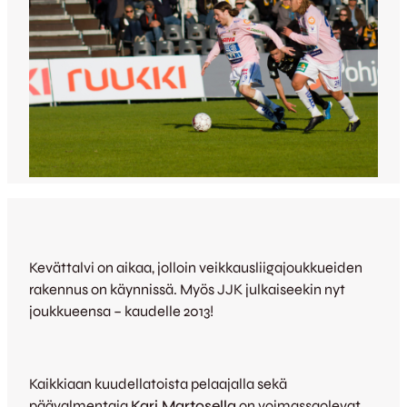
Kevättalvi on aikaa, jolloin veikkausliigajoukkueiden
rakennus on käynnissä. Myös JJK julkaiseekin nyt
joukkueensa – kaudelle 2013!
Kaikkiaan kuudellatoista pelaajalla sekä
päävalmentaja
Kari Martosella
on voimassaolevat