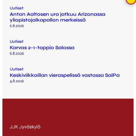
Uutiset
Anton Aaltosen ura jatkuu Arizonassa
yliopistojalkapallon merkeissä
6.8.2026
Uutiset
Karvas 2-1-tappio Salossa
6.8.2026
Uutiset
Keskiviikkoillan vieraspelissä vastassa SalPa
4.8.2026
JJK Jyväskylä