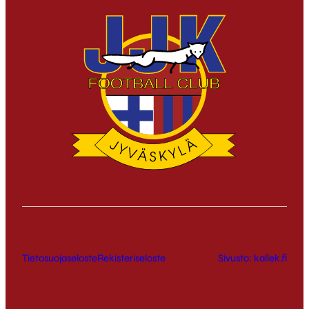
Tietosuojaseloste
Rekisteriseloste
Sivusto: kallek.fi