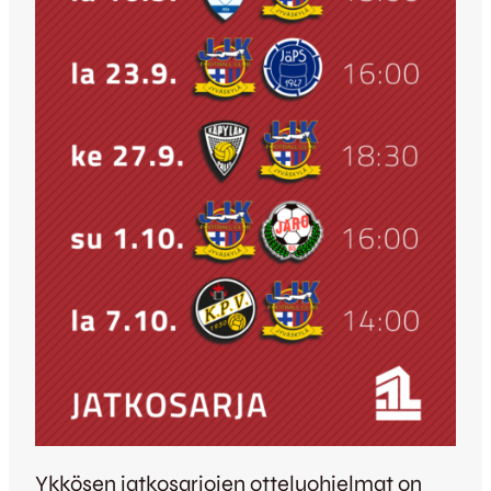
Ykkösen jatkosarjojen otteluohjelmat on