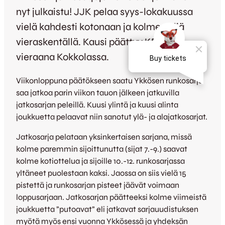
nyt julkaistu! JJK pelaa syys-lokakuussa
vielä kahdesti kotonaan ja kolme peliä
vieraskentällä. Kausi päättyy KPV:n
vieraana Kokkolassa.
Viikonloppuna päätökseen saatu Ykkösen runkosarja
saa jatkoa parin viikon tauon jälkeen jatkuvilla
jatkosarjan peleillä. Kuusi ylintä ja kuusi alinta
joukkuetta pelaavat niin sanotut ylä- ja alajatkosarjat.
Jatkosarja pelataan yksinkertaisen sarjana, missä
kolme paremmin sijoittunutta (sijat 7.-9.) saavat
kolme kotiottelua ja sijoille 10.-12. runkosarjassa
yltäneet puolestaan kaksi. Jaossa on siis vielä 15
pistettä ja runkosarjan pisteet jäävät voimaan
loppusarjaan. Jatkosarjan päätteeksi kolme viimeistä
joukkuetta ”putoavat” eli jatkavat sarjauudistuksen
myötä myös ensi vuonna Ykkösessä ja yhdeksän