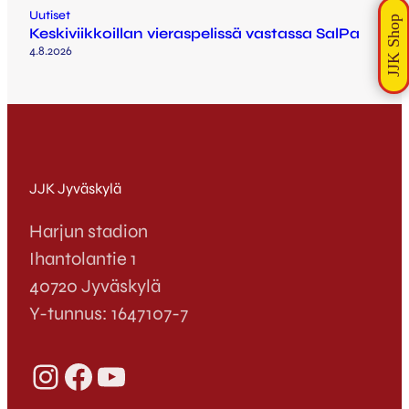
Uutiset
Keskiviikkoillan vieraspelissä vastassa SalPa
4.8.2026
JJK Jyväskylä
Harjun stadion
Ihantolantie 1
40720 Jyväskylä
Y-tunnus: 1647107-7
Instagram
Facebook
YouTube