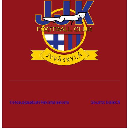
Tietosuojaseloste
Rekisteriseloste
Sivusto: kallek.fi