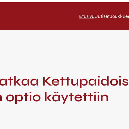
Etusivu
Uutiset
Joukkue
tkaa Kettupaidoiss
optio käytettiin