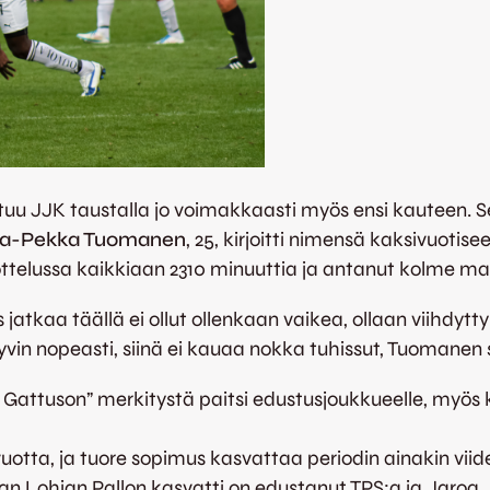
tuu JJK taustalla jo voimakkaasti myös ensi kauteen. S
a-Pekka Tuomanen
, 25, kirjoitti nimensä kaksivuoti
ottelussa kaikkiaan 2310 minuuttia ja antanut kolme ma
 jatkaa täällä ei ollut ollenkaan vaikea, ollaan viihdytt
hyvin nopeasti, siinä ei kauaa nokka tuhissut, Tuomanen 
Gattuson” merkitystä paitsi edustusjoukkueelle, myös ko
tta, ja tuore sopimus kasvattaa periodin ainakin viide
n Lohjan Pallon kasvatti on edustanut TPS:a ja Jaroa.