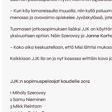
– Kun käy lomareissulla muualla, niin kyllä paluum
menossa ja avovaimo opiskelee Jyväskylässä, joten
Tuomasen jatkosopimuksen lisäksi JJK on käytt
yksivuotisen option. Näin Szerovay ja
Janne Korh
– Koko aika keskustellaan, että Misi lähtisi muk
Kaikkiaan JJK:lla on jo nyt kasassa erittäin kova 
JJK:n sopimuspelaajat kaudelle 2012
1 Mihály Szerovay
2 Samu Nieminen
3 Mikk Reintam