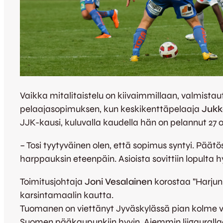
Vaikka mitalitaistelu on kiivaimmillaan, valmistau
pelaajasopimuksen, kun keskikenttäpelaaja
Jukk
JJK-kausi, kuluvalla kaudella hän on pelannut 27 
– Tosi tyytyväinen olen, että sopimus syntyi. Päätös
harppauksin eteenpäin. Asioista sovittiin lopulta 
Toimitusjohtaja
Joni Vesalainen
korostaa ”Harjun 
karsintamaalin kautta.
Tuomanen on viettänyt Jyväskylässä pian kolme vuo
Suomen pääkaupunkiin hyvin. Aiemmin liigaurallaa