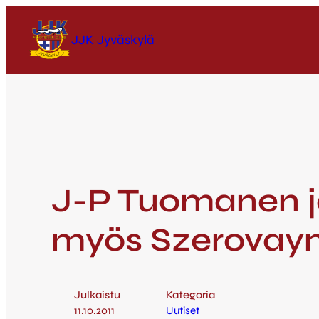
JJK Jyväskylä
J-P Tuomanen ja
myös Szerovayn 
Julkaistu
Kategoria
11.10.2011
Uutiset