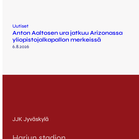
Uutiset
Anton Aaltosen ura jatkuu Arizonassa
yliopistojalkapallon merkeissä
6.8.2026
JJK Jyväskylä
Harjun stadion