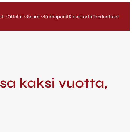
et
Ottelut
Seura
Kumppanit
Kausikortti
Fanituotteet
a kaksi vuotta,