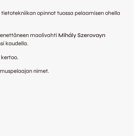
on tietotekniikan opinnot tuossa pelaamisen ohella
menettäneen maalivahti
Mihály Szerovayn
i kaudella.
 kertoo.
pimuspelaajan nimet.