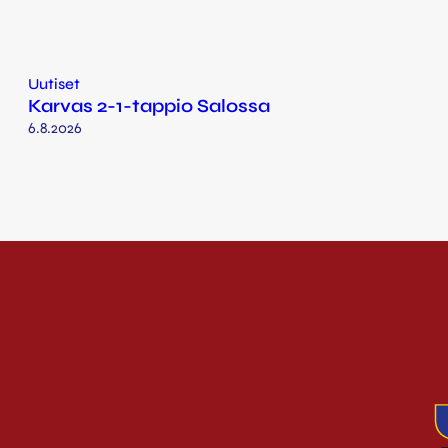
Uutiset
Karvas 2-1-tappio Salossa
6.8.2026