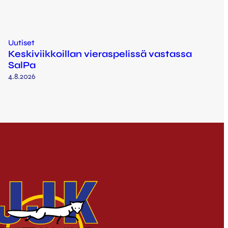
Uutiset
Keskiviikkoillan vieraspelissä vastassa
SalPa
4.8.2026