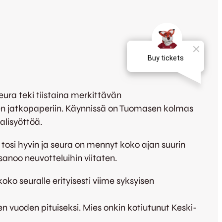
eura teki tiistaina merkittävän
seen jatkopaperiin. Käynnissä on Tuomasen kolmas
alisyöttöä.
y tosi hyvin ja seura on mennyt koko ajan suurin
sanoo neuvotteluihin viitaten.
ko seuralle erityisesti viime syksyisen
n vuoden pituiseksi. Mies onkin kotiutunut Keski-