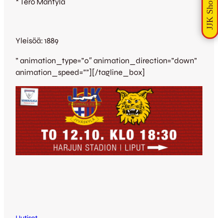
* Tero Mäntylä
Yleisöä: 1889
” animation_type=”0″ animation_direction=”down”
animation_speed=””][/tagline_box]
Uutiset