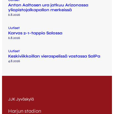
Anton Aaltosen ura jatkuu Arizonassa
yliopistojalkapallon merkeissä
6.8.2026
Uutiset
Karvas 2-1-tappio Salossa
6.8.2026
Uutiset
Keskiviikkoillan vieraspelissä vastassa SalPa
4.8.2026
JJK Jyväskylä
Harjun stadion