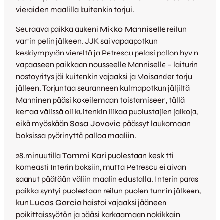
vieraiden maalilla kuitenkin torjui.
Seuraava paikka aukeni
Mikko Manniselle
reilun
vartin pelin jälkeen. JJK sai vapaapotkun
keskiympyrän viereltä ja Petrescu pelasi pallon hyvin
vapaaseen paikkaan nousseelle Manniselle – laiturin
nostoyritys jäi kuitenkin vajaaksi ja Moisander torjui
jälleen. Torjuntaa seuranneen kulmapotkun jäljiltä
Manninen pääsi kokeilemaan toistamiseen, tällä
kertaa välissä oli kuitenkin liikaa puolustajien jalkoja,
eikä myöskään
Sasa Jovovic
päässyt laukomaan
boksissa pyörinyttä palloa maaliin.
28.minuutilla
Tommi Kari
puolestaan keskitti
komeasti Interin boksiin, mutta Petrescu ei aivan
saanut päätään väliin maalin edustalla. Interin paras
paikka syntyi puolestaan reilun puolen tunnin jälkeen,
kun
Lucas Garcia
haistoi vajaaksi jääneen
poikittaissyötön ja pääsi karkaamaan nokikkain