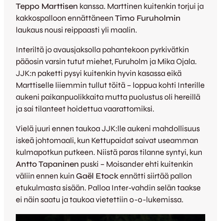
Teppo Marttisen
kanssa. Marttinen kuitenkin torjui ja
kakkospalloon ennättäneen
Timo Furuholmin
laukaus nousi reippaasti yli maalin.
Interiltä jo avausjaksolla pahantekoon pyrkivätkin
pääosin varsin tutut miehet, Furuholm ja Mika Ojala.
JJK:n paketti pysyi kuitenkin hyvin kasassa eikä
Marttiselle liiemmin tullut töitä – loppua kohti Interille
aukeni paikanpuolikkaita mutta puolustus oli hereillä
ja sai tilanteet hoidettua vaarattomiksi.
Vielä juuri ennen taukoa JJK:lle aukeni mahdollisuus
iskeä johtomaali, kun Kettupaidat saivat useamman
kulmapotkun putkeen. Niistä paras tilanne syntyi, kun
Antto Tapaninen
puski – Moisander ehti kuitenkin
väliin ennen kuin
Gaël Etock
ennätti siirtää pallon
etukulmasta sisään. Palloa Inter-vahdin selän taakse
ei näin saatu ja taukoa vietettiin 0-0-lukemissa.