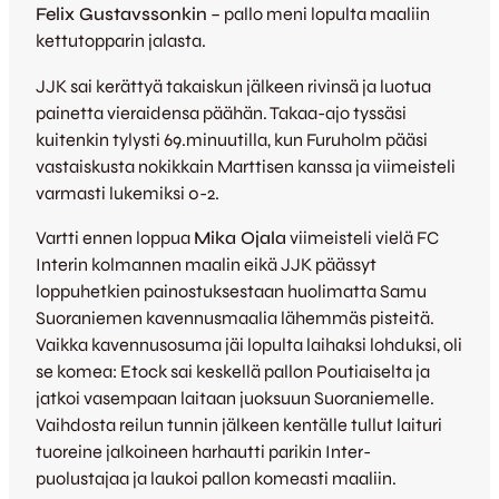
Felix Gustavssonkin
– pallo meni lopulta maaliin
kettutopparin jalasta.
JJK sai kerättyä takaiskun jälkeen rivinsä ja luotua
painetta vieraidensa päähän. Takaa-ajo tyssäsi
kuitenkin tylysti 69.minuutilla, kun Furuholm pääsi
vastaiskusta nokikkain Marttisen kanssa ja viimeisteli
varmasti lukemiksi 0-2.
Vartti ennen loppua
Mika Ojala
viimeisteli vielä FC
Interin kolmannen maalin eikä JJK päässyt
loppuhetkien painostuksestaan huolimatta Samu
Suoraniemen kavennusmaalia lähemmäs pisteitä.
Vaikka kavennusosuma jäi lopulta laihaksi lohduksi, oli
se komea: Etock sai keskellä pallon Poutiaiselta ja
jatkoi vasempaan laitaan juoksuun Suoraniemelle.
Vaihdosta reilun tunnin jälkeen kentälle tullut laituri
tuoreine jalkoineen harhautti parikin Inter-
puolustajaa ja laukoi pallon komeasti maaliin.