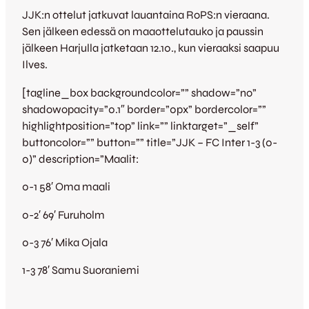
JJK:n ottelut jatkuvat lauantaina RoPS:n vieraana.
Sen jälkeen edessä on maaottelutauko ja paussin
jälkeen Harjulla jatketaan 12.10., kun vieraaksi saapuu
Ilves.
[tagline_box backgroundcolor=”” shadow=”no”
shadowopacity=”0.1″ border=”0px” bordercolor=””
highlightposition=”top” link=”” linktarget=”_self”
buttoncolor=”” button=”” title=”JJK – FC Inter 1-3 (0-
0)” description=”Maalit:
0-1 58′ Oma maali
0-2′ 69′ Furuholm
0-3 76′ Mika Ojala
1-3 78′ Samu Suoraniemi