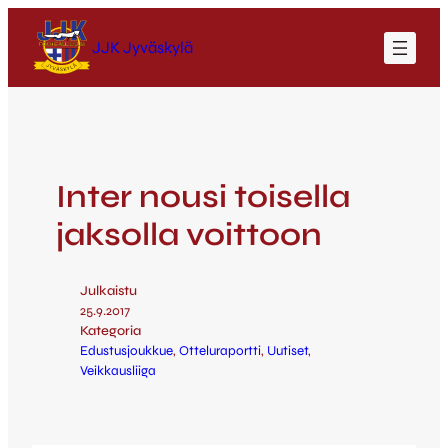
JJK Jyväskylä
Inter nousi toisella
jaksolla voittoon
Julkaistu
25.9.2017
Kategoria
Edustusjoukkue
, 
Otteluraportti
, 
Uutiset
, 
Veikkausliiga