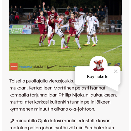
Toisella puoliajalla vierasjoukkue tuli paremmin peliin
mukaan. Kertaalleen Marttinen pelasti isännät
komealla torjunnallaan
Philip Njokun
laukaukseen,
mutta Inter karkasi kuitenkin tunnin pelin jälkeen
kymmenen minuutin aikana 0-2-johtoon.
58.minuutilla Ojala latasi maalin edustalle kovan,
matalan pallon johon ryntäsivät niin Furuholm kuin