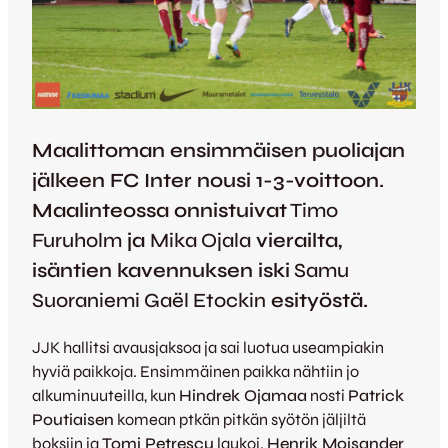
Maalittoman ensimmäisen puoliajan
jälkeen FC Inter nousi 1-3-voittoon.
Maalinteossa onnistuivat
Timo
Furuholm
ja
Mika Ojala
vierailta,
isäntien kavennuksen iski
Samu
Suoraniemi Gaël Etockin
esityöstä.
JJK hallitsi avausjaksoa ja sai luotua useampiakin
hyviä paikkoja. Ensimmäinen paikka nähtiin jo
alkuminuuteilla, kun
Hindrek Ojamaa
nosti
Patrick
Poutiaisen
komean ptkän pitkän syötön jäljiltä
boksiin ja
Tomi Petrescu
laukoi.
Henrik Moisander