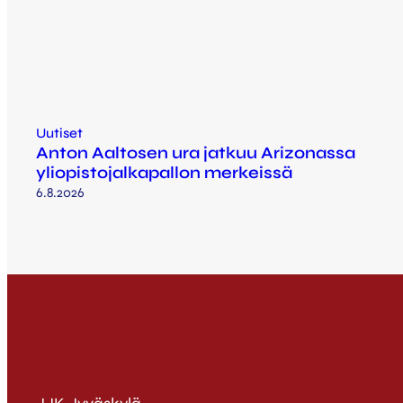
Uutiset
Anton Aaltosen ura jatkuu Arizonassa
yliopistojalkapallon merkeissä
6.8.2026