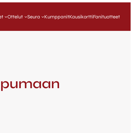
et
Ottelut
Seura
Kumppanit
Kausikortti
Fanituotteet
taipumaan