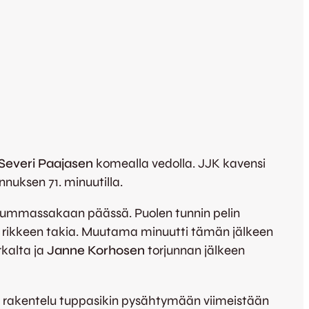
Severi Paajasen
komealla vedolla. JJK kavensi
nuksen 71. minuutilla.
y kummassakaan päässä. Puolen tunnin pelin
aajan rikkeen takia. Muutama minuutti tämän jälkeen
rkalta ja
Janne Korhosen
torjunnan jälkeen
pä rakentelu tuppasikin pysähtymään viimeistään