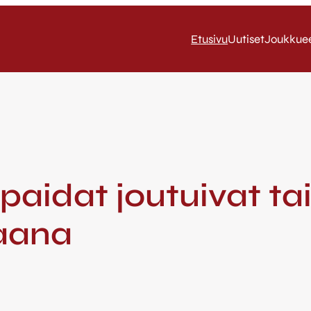
Etusivu
Uutiset
Joukkue
upaidat joutuivat 
raana