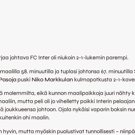
rjaa johtava FC Inter oli niukoin 2-1-lukemin parempi.
alilla 58. minuutilla ja tuplasi johtonsa 67. minuutilla
Pasoja
puski
Niko Markkulan
kulmapotkusta 2-1-kaven
liä molemmilta, eikä kunnon maalipaikkoja juuri näht
 maaliin, mutta peli oli jo vihelletty poikki Interin pel
dä joukkueensa johtoon. Ojala nykäisi vaparin boksin nu
uitenkin ohi maalin.
yvin, mutta myöskin puolustivat tunnollisesti – niin