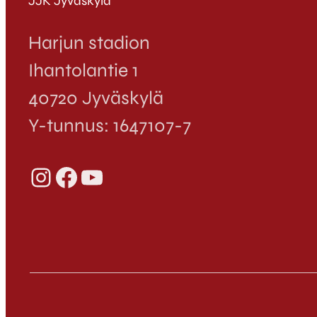
JJK Jyväskylä
Harjun stadion
Ihantolantie 1
40720 Jyväskylä
Y-tunnus: 1647107-7
Instagram
Facebook
YouTube