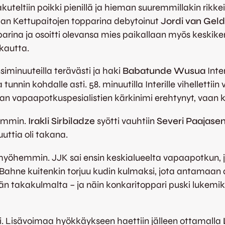
ltiin poikki pienillä ja hieman suuremmillakin rikkeillä 
taan Kettupaitojen topparina debytoinut
Jordi van Gel
parina ja osoitti olevansa mies paikallaan myös keskiken
 kautta.
siminuuteilla terävästi ja haki
Babatunde Wusua
Inte
 tunnin kohdalle asti. 58. minuutilla Interille vihellet
gan vapaapotkuspesialistien kärkinimi erehtynyt, vaan ki
hemmin.
Irakli Sirbiladze
syötti vauhtiin
Severi Paajase
uuttia oli takana.
myöhemmin. JJK sai ensin keskialueelta vapaapotkun, 
 Bahne kuitenkin torjuu kudin kulmaksi, jota antamaan
n takakulmalta – ja näin konkaritoppari puski lukemiks
ti. Lisävoimaa hyökkäykseen haettiin jälleen ottamalla