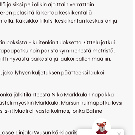
ja siksi peli olikin ajoittain verrattain
deren
pelasi tällä kertaa keskikentällä
tällä. Kaksikko tilkitsi keskikentän keskustan ja
rin boksista – kuitenkin tuloksetta. Ottelu jatkui
tiin vapaapotku noin paristakymmenestä metristä.
itti hyvästä paikasta ja laukoi pallon maaliin.
n
, joka lyhyen kuljetuksen päätteeksi laukoi
jonka jälkitilanteesta Niko Markkulan napakka
 asteli myöskin Markkula. Marsun kulmapotku löysi
i 2-1! Maali oli vasta kolmas, jonka Bahne
Lasse Linjala
Wusun kärkipariksi, mutta tällä