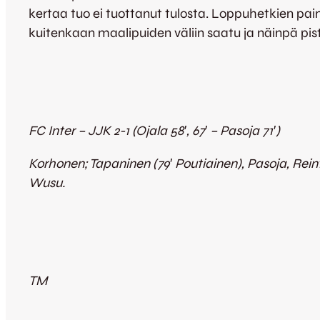
kertaa tuo ei tuottanut tulosta. Loppuhetkien pai
kuitenkaan maalipuiden väliin saatu ja näinpä pist
FC Inter – JJK 2-1 (Ojala 58′, 67′ – Pasoja 71′)
Korhonen; Tapaninen (79′ Poutiainen), Pasoja, Rei
Wusu.
TM