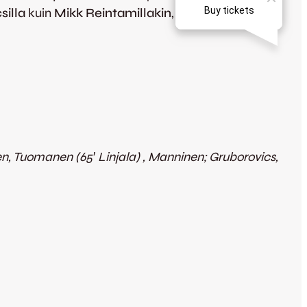
silla
kuin
Mikk Reintamillakin
, mutta palloa ei
n, Tuomanen (65′ Linjala) , Manninen; Gruborovics,