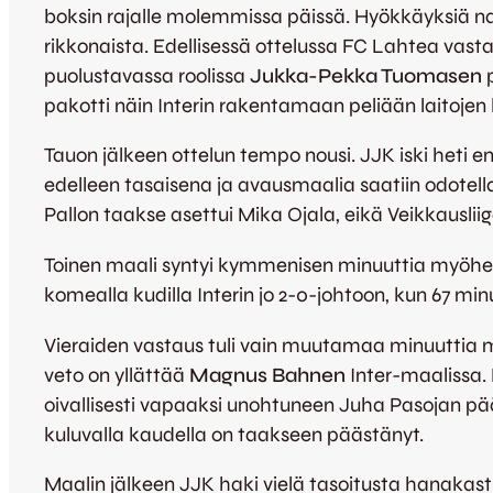
boksin rajalle molemmissa päissä. Hyökkäyksiä nakute
rikkonaista. Edellisessä ottelussa FC Lahtea vas
puolustavassa roolissa
Jukka-Pekka Tuomasen
pakotti näin Interin rakentamaan peliään laitojen
Tauon jälkeen ottelun tempo nousi. JJK iski heti en
edelleen tasaisena ja avausmaalia saatiin odotella
Pallon taakse asettui Mika Ojala, eikä Veikkauslii
Toinen maali syntyi kymmenisen minuuttia myö
komealla kudilla Interin jo 2-0-johtoon, kun 67 min
Vieraiden vastaus tuli vain muutamaa minuuttia 
veto on yllättää
Magnus Bahnen
Inter-maalissa.
oivallisesti vapaaksi unohtuneen Juha Pasojan pää
kuluvalla kaudella on taakseen päästänyt.
Maalin jälkeen JJK haki vielä tasoitusta hanakas