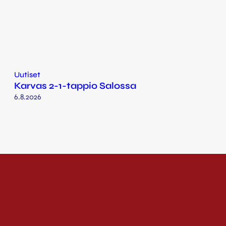
Uutiset
Karvas 2-1-tappio Salossa
6.8.2026