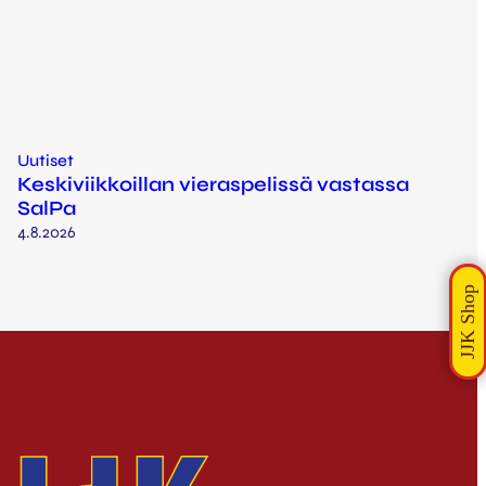
Uutiset
Keskiviikkoillan vieraspelissä vastassa
SalPa
4.8.2026