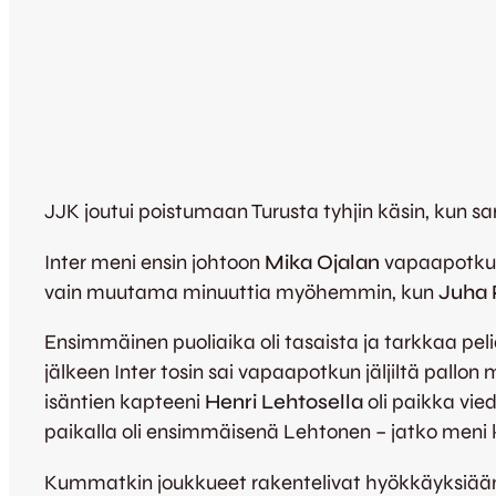
JJK joutui poistumaan Turusta tyhjin käsin, kun sa
Inter meni ensin johtoon
Mika Ojalan
vapaapotkuma
vain muutama minuuttia myöhemmin, kun
Juha 
Ensimmäinen puoliaika oli tasaista ja tarkkaa pe
jälkeen Inter tosin sai vapaapotkun jäljiltä pallon
isäntien kapteeni
Henri Lehtosella
oli paikka vie
paikalla oli ensimmäisenä Lehtonen – jatko meni k
Kummatkin joukkueet rakentelivat hyökkäyksiään h