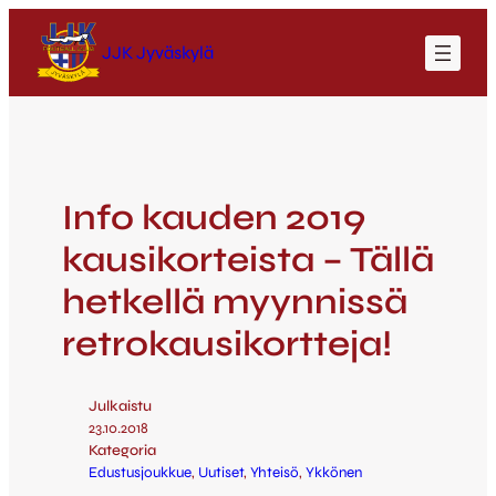
JJK Jyväskylä
Info kauden 2019
kausikorteista – Tällä
hetkellä myynnissä
retrokausikortteja!
Julkaistu
23.10.2018
Kategoria
Edustusjoukkue
, 
Uutiset
, 
Yhteisö
, 
Ykkönen