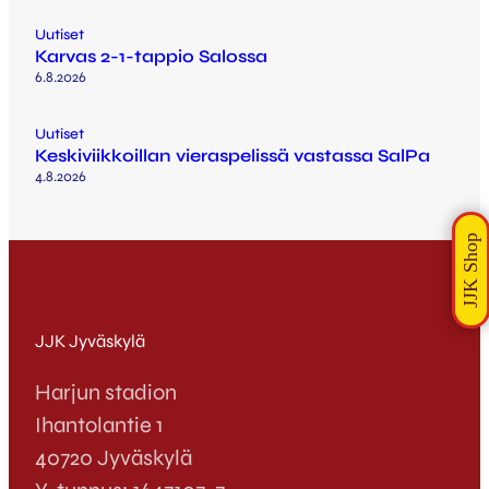
Uutiset
Karvas 2-1-tappio Salossa
6.8.2026
Uutiset
Keskiviikkoillan vieraspelissä vastassa SalPa
4.8.2026
JJK Jyväskylä
Harjun stadion
Ihantolantie 1
40720 Jyväskylä