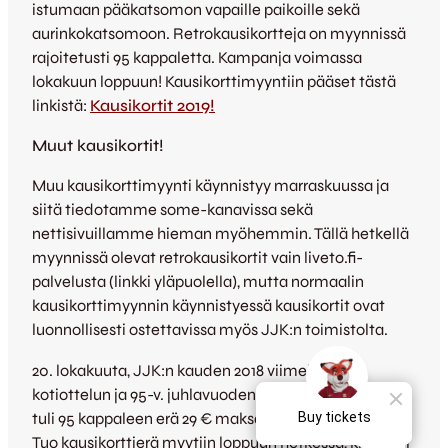
istumaan pääkatsomon vapaille paikoille sekä
aurinkokatsomoon. Retrokausikortteja on myynnissä
rajoitetusti 95 kappaletta. Kampanja voimassa
lokakuun loppuun! Kausikorttimyyntiin pääset tästä
linkistä:
Kausikortit 2019!
Muut kausikortit!
Muu kausikorttimyynti käynnistyy marraskuussa ja
siitä tiedotamme some-kanavissa sekä
nettisivuillamme hieman myöhemmin. Tällä hetkellä
myynnissä olevat retrokausikortit vain liveto.fi-
palvelusta (linkki yläpuolella), mutta normaalin
kausikorttimyynnin käynnistyessä kausikortit ovat
luonnollisesti ostettavissa myös JJK:n toimistolta.
20. lokakuuta, JJK:n kauden 2018 viimeisen
kotiottelun ja 95-v. juhlavuoden kunniaksi, myyntiin
tuli 95 kappaleen erä 29 € maksaneita kausikortteja.
Tuo kausikorttierä myytiin loppuun hetkessä, kiitokset