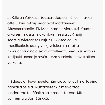
JJK:lla on Veikkausliigassa edessään jälleen tiukka
ottelu, kun Kettupaidat ovat matkanneet
Ahvenanmaalle IFK Mariehamnin vieraaksi. Kauden
aikaisemmassa liigakohtaamisessa JJK nuiji
saarelaisvieraansa Harjun ELY-stadionilla
maalikarkeloissa tylyin 5-2-lukemin, mutta
maarianhaminalaiset ovat tulleet tunnetuksi hyvänä
kotijoukkueena ja myös JJK:n saarireissut ovat olleet
vaikeita.
– Edessä on kova haaste, nämä ovat olleet meille aina
hankalia pelejä. Mutta tietenkin me voittoa
lähdemme tänäänkin hakemaan, toteaa JJK:n
valmentaja
Jori Särkkä.