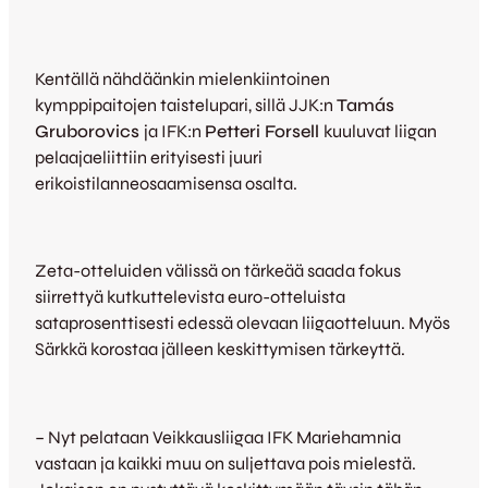
Kentällä nähdäänkin mielenkiintoinen
kymppipaitojen taistelupari, sillä JJK:n
Tamás
Gruborovics
ja IFK:n
Petteri Forsell
kuuluvat liigan
pelaajaeliittiin erityisesti juuri
erikoistilanneosaamisensa osalta.
Zeta-otteluiden välissä on tärkeää saada fokus
siirrettyä kutkuttelevista euro-otteluista
sataprosenttisesti edessä olevaan liigaotteluun. Myös
Särkkä korostaa jälleen keskittymisen tärkeyttä.
– Nyt pelataan Veikkausliigaa IFK Mariehamnia
vastaan ja kaikki muu on suljettava pois mielestä.