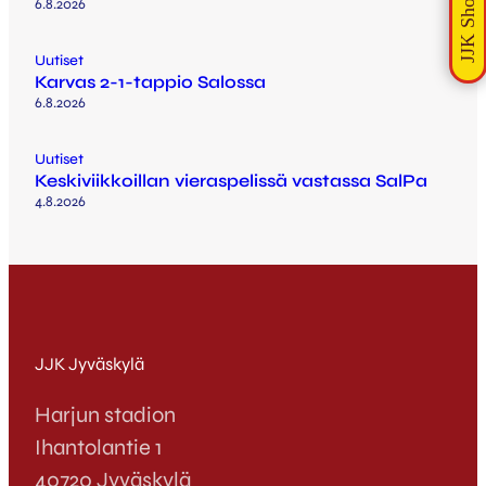
6.8.2026
Uutiset
Karvas 2-1-tappio Salossa
6.8.2026
Uutiset
Keskiviikkoillan vieraspelissä vastassa SalPa
4.8.2026
JJK Jyväskylä
Harjun stadion
Ihantolantie 1
40720 Jyväskylä