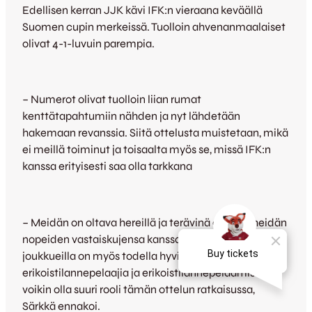
Edellisen kerran JJK kävi IFK:n vieraana keväällä
Suomen cupin merkeissä. Tuolloin ahvenanmaalaiset
olivat 4-1-luvuin parempia.
– Numerot olivat tuolloin liian rumat
kenttätapahtumiin nähden ja nyt lähdetään
hakemaan revanssia. Siitä ottelusta muistetaan, mikä
ei meillä toiminut ja toisaalta myös se, missä IFK:n
kanssa erityisesti saa olla tarkkana
– Meidän on oltava hereillä ja terävinä etenkin heidän
nopeiden vastaiskujensa kanssa. Molemmilla
joukkueilla on myös todella hyviä
erikoistilannepelaajia ja erikoistilannepelaamisella
voikin olla suuri rooli tämän ottelun ratkaisussa,
Särkkä ennakoi.