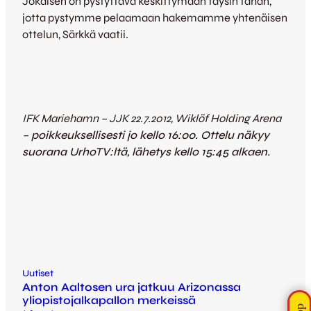
Jokaisen on pystyttävä keskittymään täysin tähän,
jotta pystymme pelaamaan hakemamme yhtenäisen
ottelun, Särkkä vaatii.
IFK Mariehamn – JJK 22.7.2012, Wiklöf Holding Arena
–
poikkeuksellisesti jo kello 16:00. Ottelu näkyy
suorana UrhoTV:ltä, lähetys kello 15:45 alkaen.
Uutiset
Anton Aaltosen ura jatkuu Arizonassa
yliopistojalkapallon merkeissä