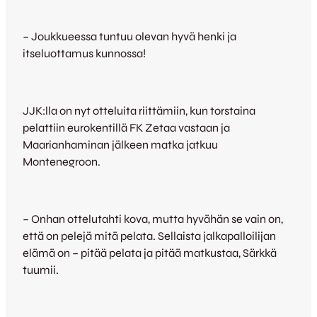
– Joukkueessa tuntuu olevan hyvä henki ja
itseluottamus kunnossa!
JJK:lla on nyt otteluita riittämiin, kun torstaina
pelattiin eurokentillä FK Zetaa vastaan ja
Maarianhaminan jälkeen matka jatkuu
Montenegroon.
– Onhan ottelutahti kova, mutta hyvähän se vain on,
että on pelejä mitä pelata. Sellaista jalkapalloilijan
elämä on – pitää pelata ja pitää matkustaa, Särkkä
tuumii.