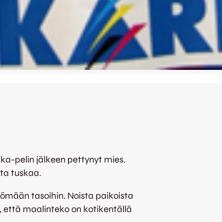
ka-pelin jälkeen pettynyt mies.
nta tuskaa.
lyömään tasoihin. Noista paikoista
n, että maalinteko on kotikentällä