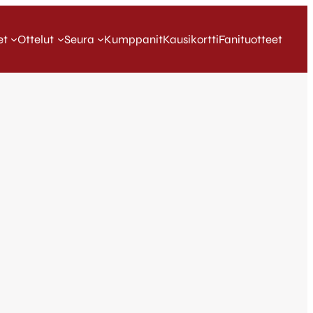
et
Ottelut
Seura
Kumppanit
Kausikortti
Fanituotteet