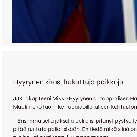
Hyyrynen kirosi hukattuja paikkoja
JJK:n kapteeni Mikko Hyyrynen oli tappiollisen Ha
Maalinteko tuotti kettupaidoille jälleen kohtuuto
– Ensimmäisellä jaksolla peli olisi pitänyt pystyä 
pitää runtata pallot sisään. En tiedä mikä siinä o