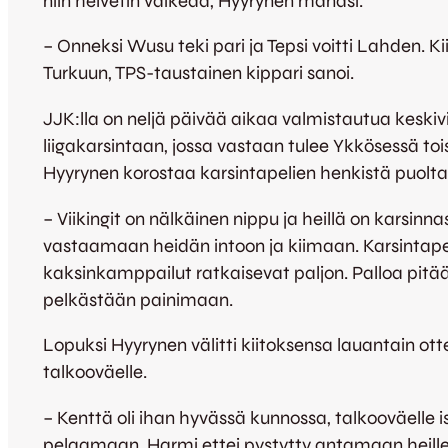
niin helvetin vaikeaa, Hyyrynen manasi.
– Onneksi Wusu teki pari ja Tepsi voitti Lahden. Ki
Turkuun, TPS-taustainen kippari sanoi.
JJK:lla on neljä päivää aikaa valmistautua keski
liigakarsintaan, jossa vastaan tulee Ykkösessä toise
Hyyrynen korostaa karsintapelien henkistä puolta
– Viikingit on nälkäinen nippu ja heillä on karsinn
vastaamaan heidän intoon ja kiimaan. Karsintapeli
kaksinkamppailut ratkaisevat paljon. Palloa pitää
pelkästään painimaan.
Lopuksi Hyyrynen välitti kiitoksensa lauantain ot
talkooväelle.
– Kenttä oli ihan hyvässä kunnossa, talkooväelle iso
pelaamaan. Harmi ettei pystytty antamaan heille