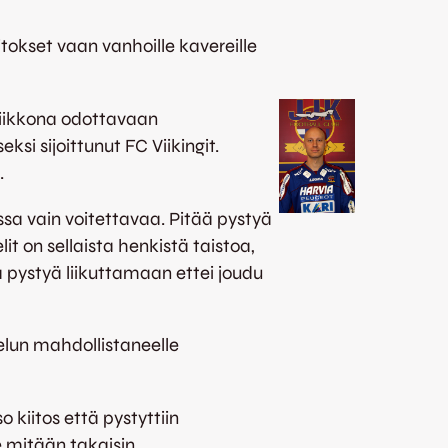
itokset vaan vanhoille kavereille
viikkona odottavaan
ksi sijoittunut FC Viikingit.
.
assa vain voitettavaa. Pitää pystyä
t on sellaista henkistä taistoa,
 pystyä liikuttamaan ettei joudu
telun mahdollistaneelle
 kiitos että pystyttiin
 mitään takaisin.