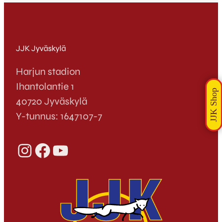
JJK Jyväskylä
Harjun stadion
Ihantolantie 1
40720 Jyväskylä
Y-tunnus: 1647107-7
Instagram
Facebook
YouTube