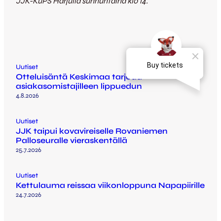
JJK-KuPS Harjulla sunnuntaina klo 14.
Uutiset
Otteluisäntä Keskimaa tarjoaa
asiakasomistajilleen lippuedun
4.8.2026
Uutiset
JJK taipui kovavireiselle Rovaniemen
Palloseuralle vieraskentällä
25.7.2026
Uutiset
Kettulauma reissaa viikonloppuna Napapiirille
24.7.2026