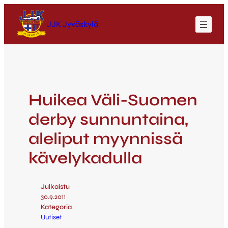
JJK Jyväskylä
Huikea Väli-Suomen
derby sunnuntaina,
aleliput myynnissä
kävelykadulla
Julkaistu
30.9.2011
Kategoria
Uutiset