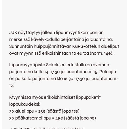
JJK näyttäytyy jälleen lipunmyyntikampanjan
merkeissä kävelykadulla perjantaina ja lauantaina.
Sunnuntain huippujännittävän KuPS-ottelun alueliput
ovat myynnissä erikoishintaan 10 euroa (norm. 14e).
Lipunmyyntipiste Sokoksen edustalla on avoinna
perjantaina kello 14-17.30 ja lauantaina 11-15. Pelaajia
on paikalla perjantaina klo 16.30-17.30 ja lauantaina 11-
12.
Myynnissä myös erikoishintaiset lippupaketit
loppukaudeksi:
3 x aluelippu = 25e (säästä jopa 17e)
3 x pääkatsomolippu = 45e (säästä jopa 9e)