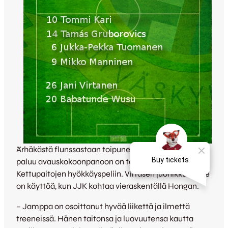
Ärhäkästä flunssastaan toipuneen
Jani Virtasen
paluu avauskokoonpanoon on tervetullut lisä
Kettupaitojen hyökkäyspeliin. Virtasen juonikkuudelle
on käyttöä, kun JJK kohtaa vieraskentällä Hongan.
– Jamppa on osoittanut hyvää liikettä ja ilmettä
treeneissä. Hänen taitonsa ja luovuutensa kautta