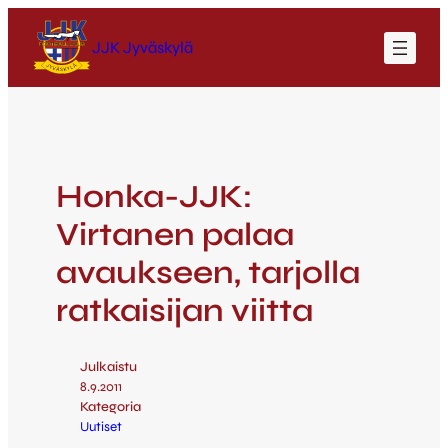
JJK Jyväskylä
Honka-JJK:
Virtanen palaa
avaukseen, tarjolla
ratkaisijan viitta
Julkaistu
8.9.2011
Kategoria
Uutiset