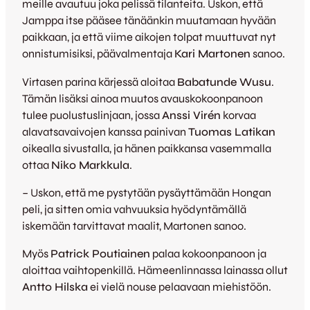
meille avautuu joka pelissä tilanteita. Uskon, että
Jamppa itse pääsee tänäänkin muutamaan hyvään
paikkaan, ja että viime aikojen tolpat muuttuvat nyt
onnistumisiksi, päävalmentaja
Kari Martonen
sanoo.
Virtasen parina kärjessä aloitaa
Babatunde Wusu
.
Tämän lisäksi ainoa muutos avauskokoonpanoon
tulee puolustuslinjaan, jossa
Anssi Virén
korvaa
alavatsavaivojen kanssa painivan
Tuomas Latikan
oikealla sivustalla, ja hänen paikkansa vasemmalla
ottaa
Niko Markkula
.
– Uskon, että me pystytään pysäyttämään Hongan
peli, ja sitten omia vahvuuksia hyödyntämällä
iskemään tarvittavat maalit, Martonen sanoo.
Myös
Patrick Poutiainen
palaa kokoonpanoon ja
aloittaa vaihtopenkillä. Hämeenlinnassa lainassa ollut
Antto Hilska
ei vielä nouse pelaavaan miehistöön.