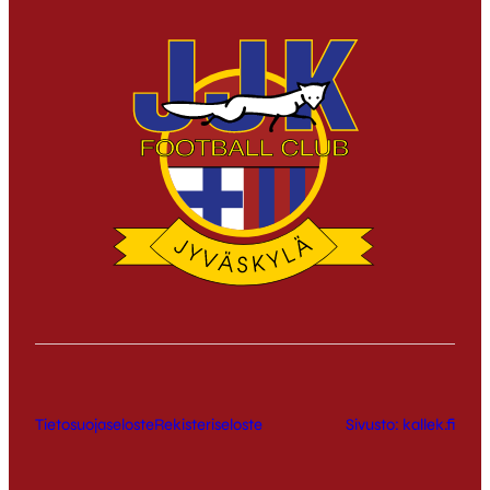
Tietosuojaseloste
Rekisteriseloste
Sivusto: kallek.fi