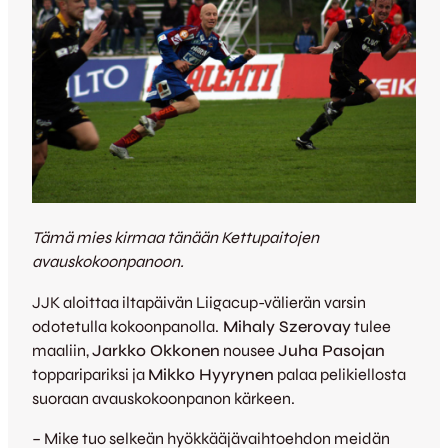
Tämä mies kirmaa tänään Kettupaitojen
avauskokoonpanoon.
JJK aloittaa iltapäivän Liigacup-välierän varsin
odotetulla kokoonpanolla.
Mihaly Szerovay
tulee
maaliin,
Jarkko Okkonen
nousee
Juha Pasojan
topparipariksi ja
Mikko Hyyrynen
palaa pelikiellosta
suoraan avauskokoonpanon kärkeen.
– Mike tuo selkeän hyökkääjävaihtoehdon meidän