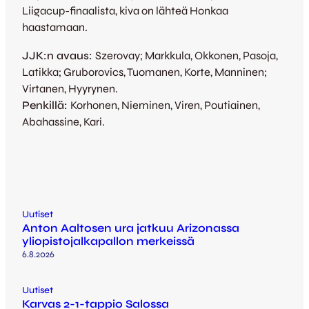
Liigacup-finaalista, kiva on lähteä Honkaa
haastamaan.
JJK:n avaus:
Szerovay; Markkula, Okkonen, Pasoja,
Latikka; Gruborovics, Tuomanen, Korte, Manninen;
Virtanen, Hyyrynen.
Penkillä:
Korhonen, Nieminen, Viren, Poutiainen,
Abahassine, Kari.
Uutiset
Anton Aaltosen ura jatkuu Arizonassa
yliopistojalkapallon merkeissä
6.8.2026
Uutiset
Karvas 2-1-tappio Salossa