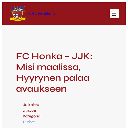
JJK Jyväskylä
FC Honka – JJK:
Misi maalissa,
Hyyrynen palaa
avaukseen
Julkaistu
23.3.2011
Kategoria
Uutiset