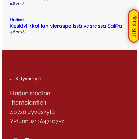
6.8.2026
Uutiset
Keskiviikkoillan vieraspelissä vastassa SalPa
4.8.2026
JJK Jyväskylä
Harjun stadion
Ihantolantie 1
40720 Jyväskylä
Y-tunnus: 1647107-7