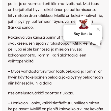
peliin, ja on varmasti erittäin motivoitunut. Misi taas
on harjoitellut hyvin, eikä hänen peluuttamiseensa
liity mitään dramatiikkaa. Meillä on kaksi maalivahtia,
joihin pystyy luottamaan täysin, valmentaja
Jori
Särkkä
sanoo.
Pakaravaivan kanssa paininut
Tuomas Latikka
palaa
avaukseen, sen sijaan virolaistoppari
Mikk Reintamin
pelilupa ei ole kunnossa, ja mies on sivussa
kokoonpanosta.
Tommi Kari
aloittaa jälleen
vaihtopenkiltä.
– Myös vaihdosta tarvitaan laatupelaajia, ja Tommi on
hyvin käyttökelpoinen pelaaja, joka pystyy pelaamaan
niin kärjessä kuin laidalla.
Itse ottelusta Särkkä odottaa tiukkaa.
– Honka on Honka, kaikki tietävät suunnilleen miten
he pelaavat. Meillä on pieniä kalavelkoja viime kevään