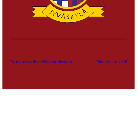
Tietosuojaseloste
Rekisteriseloste
Sivusto: kallek.fi