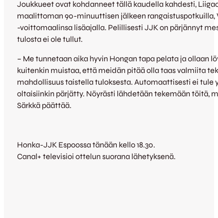
Joukkueet ovat kohdanneet tällä kaudella kahdesti, Liiga
maalittoman 90-minuuttisen jälkeen rangaistuspotkuilla, 
-voittomaalinsa lisäajalla. Pelillisesti JJK on pärjännyt m
tulosta ei ole tullut.
– Me tunnetaan aika hyvin Hongan tapa pelata ja ollaan löy
kuitenkin muistaa, että meidän pitää olla taas valmiita t
mahdollisuus taistella tuloksesta. Automaattisesti ei tul
oltaisiinkin pärjätty. Nöyrästi lähdetään tekemään töitä, m
Särkkä päättää.
Honka-JJK Espoossa tänään kello 18.30.
Canal+ televisioi ottelun suorana lähetyksenä.