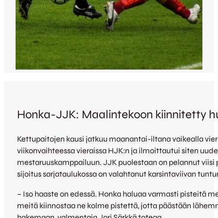
Honka-JJK: Maalintekoon kiinnitetty 
Kettupaitojen kausi jatkuu maanantai-iltana vaikealla vier
viikonvaihteessa vieraissa HJK:n ja ilmoittautui siten uud
mestaruuskamppailuun. JJK puolestaan on pelannut viisi p
sijoitus sarjataulukossa on valahtanut karsintaviivan tun
– Iso haaste on edessä. Honka haluaa varmasti pisteitä me
meitä kiinnostaa ne kolme pistettä, jotta päästään lähe
hakemaan, valmentaja Jori Särkkä toteaa.