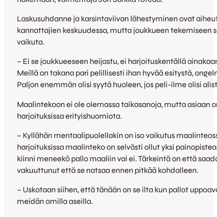
Laskusuhdanne ja karsintaviivan lähestyminen ovat aiheut
kannattajien keskuudessa, mutta joukkueen tekemiseen sa
vaikuta.
– Ei se joukkueeseen heijastu, ei harjoituskentällä ainakaa
Meillä on takana pari pelillisesti ihan hyvää esitystä, ong
Paljon enemmän olisi syytä huoleen, jos peli-ilme olisi al
Maalintekoon ei ole olemassa taikasanoja, mutta asiaan on 
harjoituksissa erityishuomiota.
– Kyllähän mentaalipuolellakin on iso vaikutus maalinteoss
harjoituksissa maalinteko on selvästi ollut yksi painopist
kiinni meneekö pallo maaliin vai ei. Tärkeintä on että saada
vakuuttunut että se natsaa ennen pitkää kohdalleen.
– Uskotaan siihen, että tänään on se ilta kun pallot uppoav
meidän omilla aseilla.