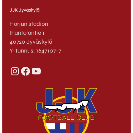
JJK Jyväskylä
Harjun stadion
Ihantolantie 1
40720 Jyväskylä
Y-tunnus: 1647107-7
Instagram
Facebook
YouTube