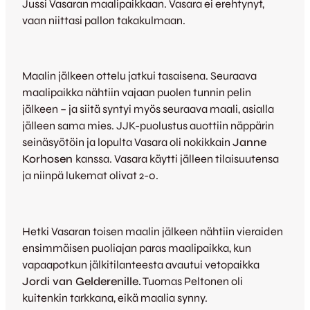
Jussi Vasaran maalipaikkaan. Vasara ei erehtynyt,
vaan niittasi pallon takakulmaan.
Maalin jälkeen ottelu jatkui tasaisena. Seuraava
maalipaikka nähtiin vajaan puolen tunnin pelin
jälkeen – ja siitä syntyi myös seuraava maali, asialla
jälleen sama mies. JJK-puolustus auottiin näppärin
seinäsyötöin ja lopulta Vasara oli nokikkain
Janne
Korhosen
kanssa. Vasara käytti jälleen tilaisuutensa
ja niinpä lukemat olivat 2-0.
Hetki Vasaran toisen maalin jälkeen nähtiin vieraiden
ensimmäisen puoliajan paras maalipaikka, kun
vapaapotkun jälkitilanteesta avautui vetopaikka
Jordi van Gelderenille.
Tuomas Peltonen oli
kuitenkin tarkkana, eikä maalia synny.