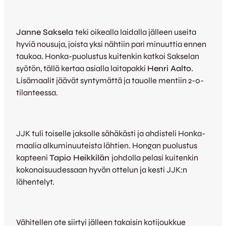
Janne Saksela
teki oikealla laidalla jälleen useita
hyviä nousuja, joista yksi nähtiin pari minuuttia ennen
taukoa. Honka-puolustus kuitenkin katkoi Sakselan
syötön, tällä kertaa asialla laitapakki
Henri Aalto.
Lisämaalit jäävät syntymättä ja tauolle mentiin 2-0-
tilanteessa.
JJK tuli toiselle jaksolle sähäkästi ja ahdisteli Honka-
maalia alkuminuuteista lähtien. Hongan puolustus
kapteeni
Tapio Heikkilän
johdolla pelasi kuitenkin
kokonaisuudessaan hyvän ottelun ja kesti JJK:n
lähentelyt.
Vähitellen ote siirtyi jälleen takaisin kotijoukkue