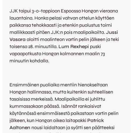
JJK taipui 3-0-tappioon Espoossa Hongan vieraana
lauantaina. Honka pelasi vahvan ottelun käyttäen
paikkansa tehokkaasti ja etenkin puolustus toimi
mallikkaasti pitäen JJK:n pois maalipaikoilta.
Jussi
Vasara
aloitti maalinteon vartin pelin jälkeen ja teki
toisensa 28. minuutilla.
Lum Rexhepi
puski
vapaapotkusta Hongan kolmannen maalin 73
minuutin kohdalla.
Ensimmäinen puoliaika mentiin hienokseltaan
Hongan hallinnassa, mutta kuitenkin suhteellisen
tasaisissa merkeissä. Maalipaikoilla ei juhlittu
kummassakaan päässä. Isännät rankaisivat
käytännössä ensimmäisestä paikastaan vartin pelin
jälkeen, kun Hongan oikea laitapakki
Patrick
Aaltonen
nousi laidaltaan ja syötti sen päätteeksi