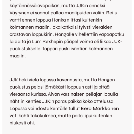
käytännössä avopaikan, mutta JJK:n onneksi
Väyrynen ei saanut palloa maalipuiden väliin. Reilu
vartti ennen loppua Honka niittasi kuitenkin
kolmannen maalin, joka katkaisi tylysti vieraiden
orastavan loppukirin. Hongalle vihellettiin vapaapotku
laidalta ja Lum Rexhepin pääpelivoima oli liikaa JJK-
puolustukselle: toppari puski isäntien kolmannen
maalin.
JJK haki vielä lopussa kavennusta, mutta Hongan
puolustus pelasi jämäkästi loppuun asti ja pitää
vieraansa kurissa. Aivan varsinaisen peliajan lopulla
nähtiin kenties JJK:n paras paikka koko ottelussa.
Lopussa vaihdosta kentälle tullut
Eero Markkanen
veti kohti takakulmaa, mutta pallo lipuikuitenkin
niukasti ohi.