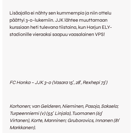
Lisäajalla ei nähty sen kummempia ja niin ottelu
päättyi 3-0-lukemiin. JJK lähtee muuttamaan
kurssiaan heti tulevana tiistaina, kun Harjun ELY-
stadionille vieraaksi saapuu vaasalainen VPS!
FC Honka – JJK 3-0 (Vasara 15′, 28′, Rexhepi 73′)
Korhonen; van Gelderen, Nieminen, Pasoja, Saksela;
Turpeenniemi (v) (55′ Linjala), Tuomanen (63′
Virtanen), Korte, Manninen; Gruborovics, Innanen (81′
Markkanen).