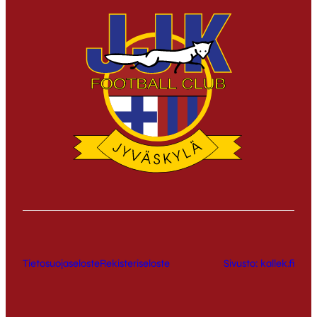
Tietosuojaseloste
Rekisteriseloste
Sivusto: kallek.fi