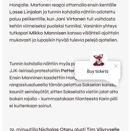
Hongalle. Martonen reagoi ottamalla ensin kentälle
Lasse Linjalan
ja tunnin kohdalla nähtiin odotettu
paluu pelikentille, kun
Jani Virtanen
tuli vaihdosta
kehiin viimeiseksi puoleksi tunniksi. Varsinkin yhteys
tutkapari
Mikko Mannisen
kanssa välähteli ajoittain
mukavasti ja lupasikin hyvää tulevia pelejä ajatellen.
Tunnin kohdalla nähtiin myös pari tilannetta, joista
JJK-leirissä protestoitiin
Petteri Karin
päätöksiä.
Ensin Manninen kaadettiin Hongan
rangaistusalueella tämän pelattua Sakselan kanssa
kauniit seinäsyötöt, sitten Sakselalta vietiin jalat alta
boksin rajalla – kummastakaan tilanteesta Karin pilli
ei kuitenkaan soinut.
70. minuutilla
Nicholas Otaru
alusti
Tim Väyryselle