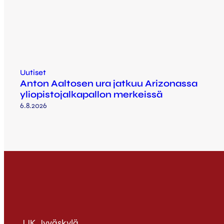
Uutiset
Anton Aaltosen ura jatkuu Arizonassa
yliopistojalkapallon merkeissä
6.8.2026
JJK Jyväskylä