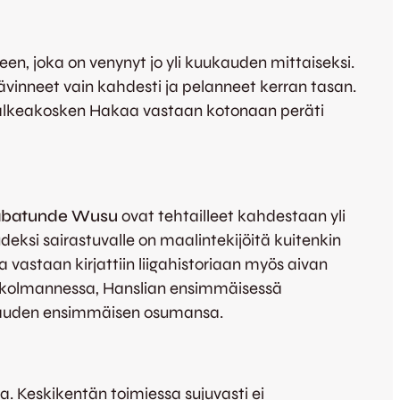
en, joka on venynyt jo yli kuukauden mittaiseksi.
ävinneet vain kahdesti ja pelanneet kerran tasan.
 Valkeakosken Hakaa vastaan kotonaan peräti
batunde Wusu
ovat tehtailleet kahdestaan yli
ksi sairastuvalle on maalintekijöitä kuitenkin
vastaan kirjattiin liigahistoriaan myös aivan
la kolmannessa, Hanslian ensimmäisessä
kauden ensimmäisen osumansa.
. Keskikentän toimiessa sujuvasti ei