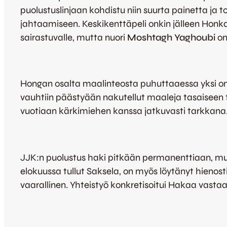
puolustuslinjaan kohdistu niin suurta painetta ja
jahtaamiseen. Keskikenttäpeli onkin jälleen Honka
sairastuvalle, mutta nuori
Moshtagh Yaghoubi
on
Hongan osalta maalinteosta puhuttaaessa yksi on 
vauhtiin päästyään nakutellut maaleja tasaiseen 
vuotiaan kärkimiehen kanssa jatkuvasti tarkkana
JJK:n puolustus haki pitkään permanenttiaan, mutta
elokuussa tullut Saksela, on myös löytänyt hienost
vaarallinen. Yhteistyö konkretisoitui Hakaa vasta