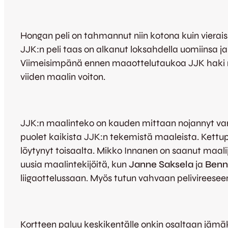
Hongan peli on tahmannut niin kotona kuin vierais
JJK:n peli taas on alkanut loksahdella uomiinsa j
Viimeisimpänä ennen maaottelutaukoa JJK haki ma
viiden maalin voiton.
JJK:n maalinteko on kauden mittaan nojannyt vars
puolet kaikista JJK:n tekemistä maaleista. Kettu
löytynyt toisaalta. Mikko Innanen on saanut maali
uusia maalintekijöitä, kun
Janne Saksela
ja
Benn
liigaottelussaan. Myös tutun vahvaan pelivireeseen
Kortteen paluu keskikentälle onkin osaltaan jämä