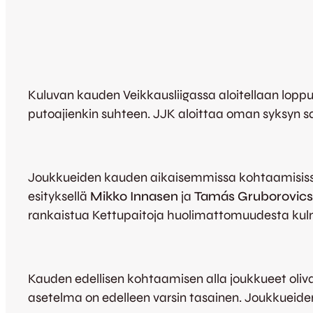
Kuluvan kauden Veikkausliigassa aloitellaan loppu
putoajienkin suhteen. JJK aloittaa oman syksyn 
Joukkueiden kauden aikaisemmissa kohtaamisissa 
esityksellä
Mikko Innasen
ja
Tamás Gruborovics
rankaistua Kettupaitoja huolimattomuudesta kulm
Kauden edellisen kohtaamisen alla joukkueet olivat 
asetelma on edelleen varsin tasainen. Joukkueiden 