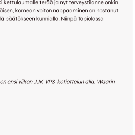
kettulaumalle terää ja nyt terveystilanne onkin
äkkäisen, komean voiton nappaaminen on nostanut
dä päätökseen kunnialla. Niinpä Tapiolassa
een ensi viikon JJK-VPS-kotiottelun alla. Waarin