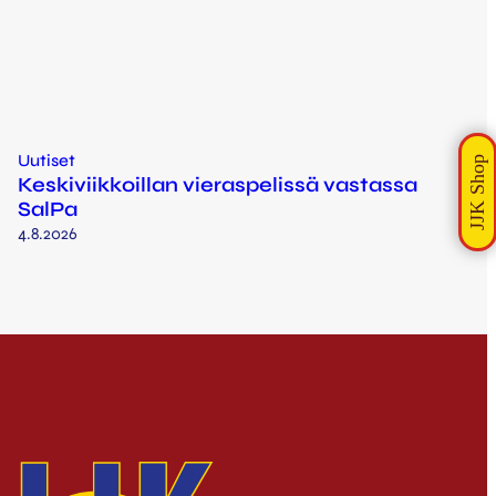
Uutiset
Keskiviikkoillan vieraspelissä vastassa
SalPa
4.8.2026