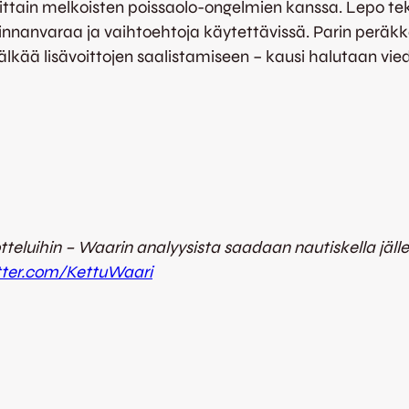
tain melkoisten poissaolo-ongelmien kanssa. Lepo teki 
linnanvaraa ja vaihtoehtoja käytettävissä. Parin per
lkää lisävoittojen saalistamiseen – kausi halutaan vie
otteluihin – Waarin analyysista saadaan nautiskella jäll
itter.com/KettuWaari