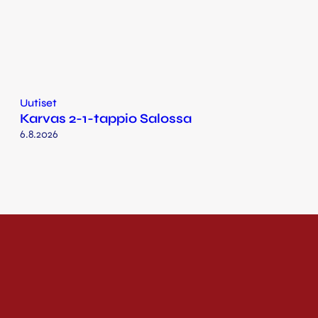
Uutiset
Karvas 2-1-tappio Salossa
6.8.2026