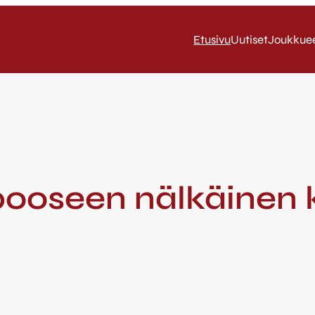
Etusivu
Uutiset
Joukkue
ooseen nälkäinen 