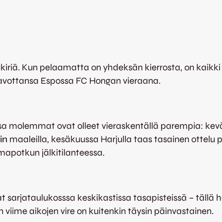
kiriä. Kun pelaamatta on yhdeksän kierrosta, on kaikki 
savottansa Espossa FC Hongan vieraana.
molemmat ovat olleet vieraskentällä parempia: kevääl
in
maaleilla, kesäkuussa Harjulla taas tasainen ottelu
apotkun jälkitilanteessa.
sarjataulukosssa keskikastissa tasapisteissä – tällä het
viime aikojen vire on kuitenkin täysin päinvastainen.