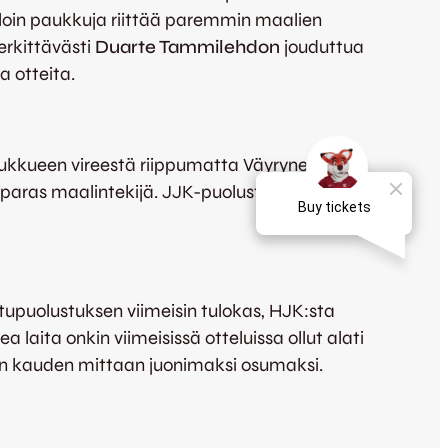
olloin paukkuja riittää paremmin maalien
erkittävästi
Duarte Tammilehdon
jouduttua
a otteita.
oukkueen vireestä riippumatta Väyrynen on
aras maalintekijä. JJK-puolustus saakin olla 19-
ttupuolustuksen viimeisin tulokas, HJK:sta
a laita onkin viimeisissä otteluissa ollut alati
kon kauden mittaan juonimaksi osumaksi.