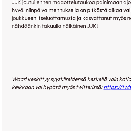
JJK joutui ennen maaottelutaukoa painimaan ajoit
hyvä, niinpä valmennuksella on pitkästä aikaa va
joukkueen itseluottamusta ja kasvattanut myös nä
nähdäänkin takuulla nälkäinen JJK!
Waari keskittyy syyskiireidensä keskellä vain koti
kelkkaan voi hypätä myös twitterissä:
https://tw