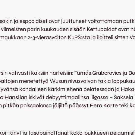
sakin ja espoolaiset ovat juuttuneet voitottomaan putke
a viimeisten parin kuukauden sisään Kettupaidat ovat h
ukkaan 2-3-vierasvoiton KuPS:sta ja iloitteli sitten
in vahvasti kaksiin harteisiin: Tamás Gruborovics ja
Ba
paitojen menetettyä Wusun nivusvaivan takia loppukaude
jyvänsä kohdalleen kärkimiehenä pelatessaan ja Hakaa 
o Hanslian
iskivät debyyttimaalinsa liigassa – Sakse
 pitkän poissaolonsa jäljiltä päässyt
Eero Korte
teki 
köittänyt ja tasapainottanut koko joukkueen pelaamista