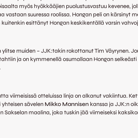
 toisaalta myös hyökkääjien puolustusvastuu kevenee, j
a vastaan suuressa roolissa. Hongan peli on kärsinyt m
 kuitenkin esittänyt Hongan keskikentällä varsin vahvoj
ylitse muiden – JJK:takin rokottanut Tim Väyrynen. J
tahtiin ja on kymmenellä osumallaan Hongan selkeästi p
.
 viimeisissä otteluissa linja on alkanut vakiintua. Ke
i yhteisen sävelen
Mikko Mannisen
kanssa ja JJK:n oike
an Sakselan maalina, joka tuskin jää viimeiseksi kaksi