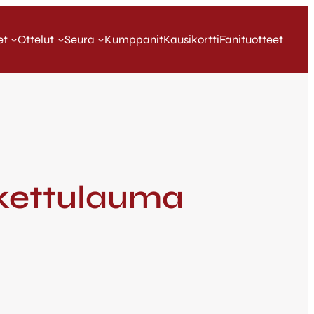
et
Ottelut
Seura
Kumppanit
Kausikortti
Fanituotteet
kettulauma