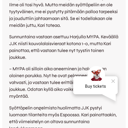
Ilme oli tosi hyvä. Mutta meidän syöttöpeliin en ole
tyytyväinen, me ei pystytty pitämään palloa tarpeeksi
ja jouduttiin jahtaamaan sitä. Se ei todellakaan ole
meidän juttu, Kari toteaa.
Sunnuntaina vastaan asettuu Harjulla MYPA. Keväällä
JJK niisti kouvolalaisvieraat kotona 1-0, mutta Kari
painottaa, että vastaan tulee nyt tyystin toinen
joukkue.
– MYPA oli silloin aika aneeminen ja haluttoman
oloinen porukka. Nyt he ovat pelanneet todella
vahvasti, ja vastaan tulee erittäin hyvävireinen
joukkue. Odotan kyllä aika vaikeaa matsia, Tommi
myöntää.
Syöttöpelin ongelmista huolimatta JJK pystyi
luomaan tilanteita myös Espoossa. Kari painottaakin,
että viimeistelyn on oltava sunnuntaina