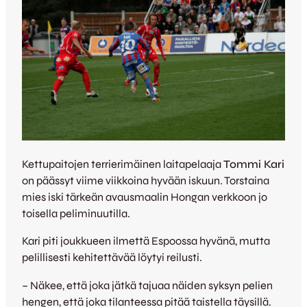
Kettupaitojen terrierimäinen laitapelaaja
Tommi Kari
on päässyt viime viikkoina hyvään iskuun. Torstaina
mies iski tärkeän avausmaalin Hongan verkkoon jo
toisella peliminuutilla.
Kari piti joukkueen ilmettä Espoossa hyvänä, mutta
pelillisesti kehitettävää löytyi reilusti.
– Näkee, että joka jätkä tajuaa näiden syksyn pelien
hengen, että joka tilanteessa pitää taistella täysillä.