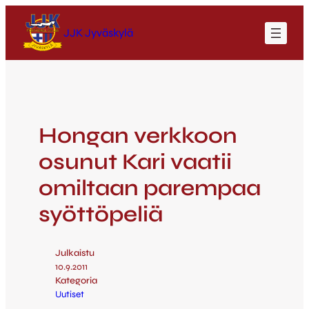
JJK Jyväskylä
Hongan verkkoon
osunut Kari vaatii
omiltaan parempaa
syöttöpeliä
Julkaistu
10.9.2011
Kategoria
Uutiset