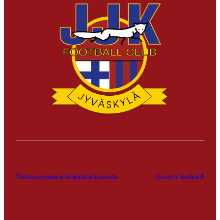
Tietosuojaseloste
Rekisteriseloste
Sivusto: kallek.fi