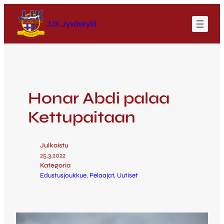
JJK Jyväskylä
Honar Abdi palaa
Kettupaitaan
Julkaistu
25.3.2022
Kategoria
Edustusjoukkue
, 
Pelaajat
, 
Uutiset