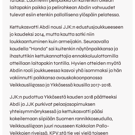
tutuksi. Luontevin pelipaikka on kuitenkin oikean
laitapakin paikka ja pelirohkean Abdin vahvuudet
tulevat esiin etenkin pallollisena ylöspäin pelatessa.
Kettukasvatti Abdi nousi JJK:n edustusjoukkueeseen
jo kaudeksi 2014, mutta kautta sotki niin
loukkaantuminen kuin armeijakin. Seuraavalla
kaudella ”Honda” sai kuitenkin näytönpaikkansa ja
ihastuttikin kettukannattajia ennakkoluulottomilla
otteillaan laitapakin tontilla. Hyvien otteiden myötä
Abdin rooli joukkueessa kasvoi yhä isommaksi ja hän
vakiinnutti paikkansa avauskokoonpanossa
Veikkausliigassa ja Ykkösessä kausilla 2017-2018.
JJK:n pudottua Ykkösestä kauden 2018 päätteeksi
Abdi ja JJK purkivat pelaajasopimuksen
yhteisymmärryksessä ja kettukasvatti pääsi
kokeilemaan siipiään Suomen rannikkoseudulla,
Veikkausliigaan juuri nousseen Kokkolan Pallo-
Veikkojen riveissä. KPV:stä tie vei vielä toiseen