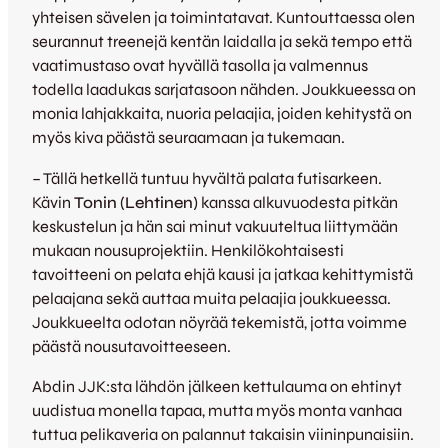
yhteisen sävelen ja toimintatavat. Kuntouttaessa olen
seurannut treenejä kentän laidalla ja sekä tempo että
vaatimustaso ovat hyvällä tasolla ja valmennus
todella laadukas sarjatasoon nähden. Joukkueessa on
monia lahjakkaita, nuoria pelaajia, joiden kehitystä on
myös kiva päästä seuraamaan ja tukemaan.
– Tällä hetkellä tuntuu hyvältä palata futisarkeen.
Kävin
Tonin
(
Lehtinen
) kanssa alkuvuodesta pitkän
keskustelun ja hän sai minut vakuuteltua liittymään
mukaan nousuprojektiin. Henkilökohtaisesti
tavoitteeni on pelata ehjä kausi ja jatkaa kehittymistä
pelaajana sekä auttaa muita pelaajia joukkueessa.
Joukkueelta odotan nöyrää tekemistä, jotta voimme
päästä nousutavoitteeseen.
Abdin JJK:sta lähdön jälkeen kettulauma on ehtinyt
uudistua monella tapaa, mutta myös monta vanhaa
tuttua pelikaveria on palannut takaisin viininpunaisiin.