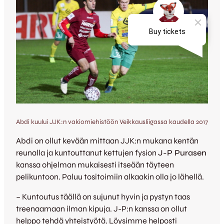
Abdi kuului JJK:n vakiomiehistöön Veikkausliigassa kaudella 2017
Abdi on ollut kevään mittaan JJK:n mukana kentän
reunalla ja kuntouttanut kettujen fysion
J-P Purasen
kanssa ohjelman mukaisesti itseään täyteen
pelikuntoon. Paluu tositoimiin alkaakin olla jo lähellä.
– Kuntoutus täällä on sujunut hyvin ja pystyn taas
treenaamaan ilman kipuja. J-P:n kanssa on ollut
helppo tehdä yhteistyötä. Löysimme helposti