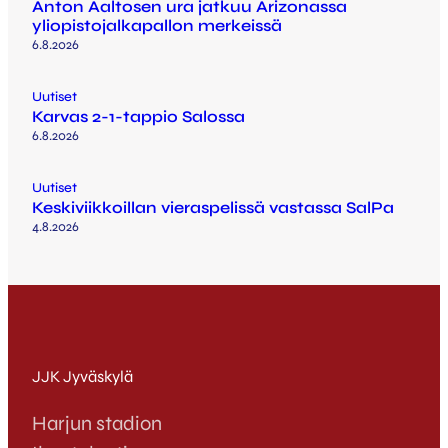
Anton Aaltosen ura jatkuu Arizonassa
yliopistojalkapallon merkeissä
6.8.2026
Uutiset
Karvas 2-1-tappio Salossa
6.8.2026
Uutiset
Keskiviikkoillan vieraspelissä vastassa SalPa
4.8.2026
JJK Jyväskylä
Harjun stadion