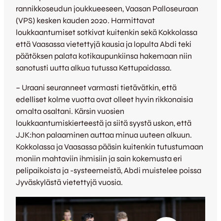
rannikkoseudun joukkueeseen, Vaasan Palloseuraan
(VPS) kesken kauden 2020. Harmittavat
loukkaantumiset sotkivat kuitenkin sekä Kokkolassa
että Vaasassa vietettyjä kausia ja lopulta Abdi teki
päätöksen palata kotikaupunkiinsa hakemaan niin
sanotusti uutta alkua tutussa Kettupaidassa.
– Uraani seuranneet varmasti tietävätkin, että
edelliset kolme vuotta ovat olleet hyvin rikkonaisia
omalta osaltani. Kärsin vuosien
loukkaantumiskierteestä ja siitä syystä uskon, että
JJK:hon palaaminen auttaa minua uuteen alkuun.
Kokkolassa ja Vaasassa pääsin kuitenkin tutustumaan
moniin mahtaviin ihmisiin ja sain kokemusta eri
pelipaikoista ja -systeemeistä, Abdi muistelee poissa
Jyväskylästä vietettyjä vuosia.