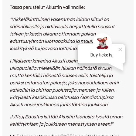
Tässä perustelut Akustin valinnalle:
”Vikkeläkinttuinen vasemman laidan kiituri on
säännöllisellä ja aktiivisella harjoittelulla noussut
talven ja kesän aikana ottamaan paikan
edustusryhmän luottopakkina ja maukkaita
keskityksiä tarjoavana laiturina.
Hiljaisena kaverina Akusti usein jää kentän
ulkopuolella mielellään hiukan hälinästä sivuun,
mutta kentällä hänestä nousee esiin taistelija ja
periksi antamaton pelaaja, joka nopeudellaan ehtii
katkoihin ja ohittaa puolustajia mennen ja tullen.
Erityisesti kesäkuussa pelatussa ÅlandiaCupissa
Akusti nousi joukkueen johtotähtien joukkoon.
JJK05 Edustus kiittää Akustia hienosta työstä oman
kehittymisen ja joukkueen menestyksen eteen!”