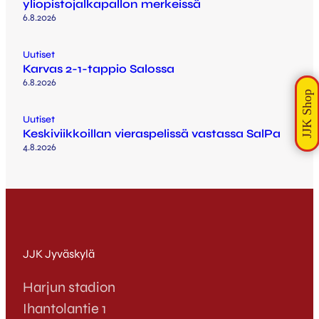
yliopistojalkapallon merkeissä
6.8.2026
Uutiset
Karvas 2-1-tappio Salossa
6.8.2026
Uutiset
Keskiviikkoillan vieraspelissä vastassa SalPa
4.8.2026
JJK Jyväskylä
Harjun stadion
Ihantolantie 1