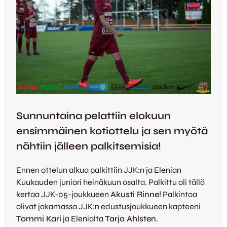
Sunnuntaina pelattiin elokuun
ensimmäinen kotiottelu ja sen myötä
nähtiin jälleen palkitsemisia!
Ennen ottelun alkua palkittiin JJK:n ja Elenian
Kuukauden juniori heinäkuun osalta. Palkittu oli tällä
kertaa JJK-05-joukkueen
Akusti Rinne
! Palkintoa
olivat jakamassa JJK:n edustusjoukkueen kapteeni
Tommi Kari
ja Elenialta
Tarja Ahlsten
.