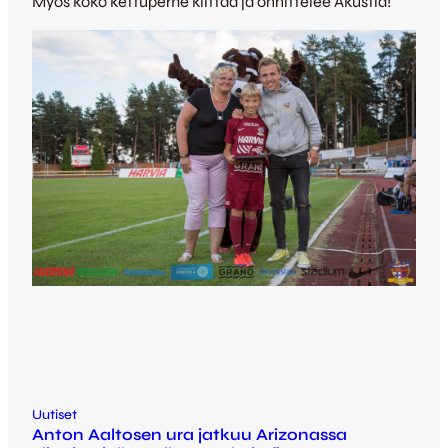
Myös koko kettuperhe kiittää ja onnittelee Akustia!
Uutiset
Anton Aaltosen ura jatkuu Arizonassa