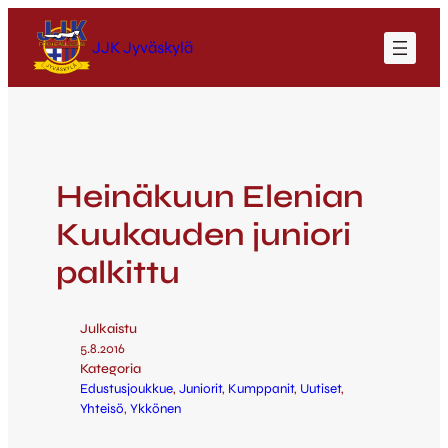
JJK Jyväskylä
Heinäkuun Elenian
Kuukauden juniori
palkittu
Julkaistu
5.8.2016
Kategoria
Edustusjoukkue
, 
Juniorit
, 
Kumppanit
, 
Uutiset
, 
Yhteisö
, 
Ykkönen