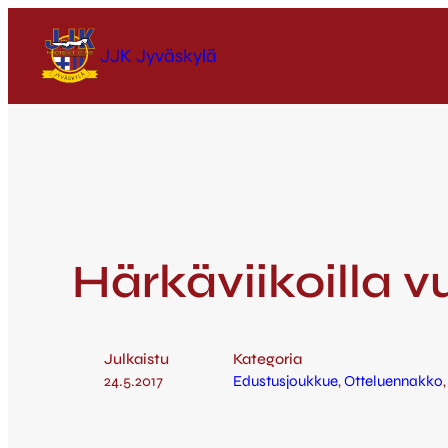
JJK Jyväskylä
Härkäviikoilla 
Julkaistu
Kategoria
24.5.2017
Edustusjoukkue
, 
Otteluennakko
,