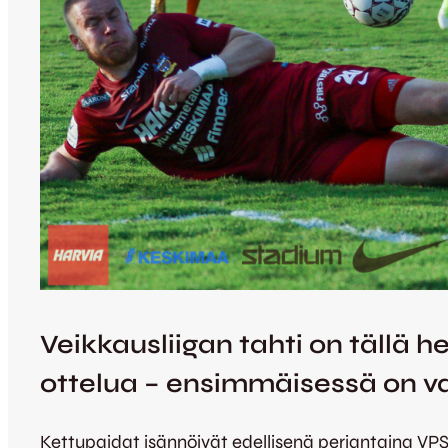
Veikkausliigan tahti on tällä he
ottelua – ensimmäisessä on va
Kettupaidat isännöivät edellisenä perjantaina VPS: