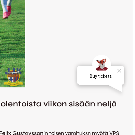
uolentoista viikon sisään neljä
Felix Gustavssonin
toisen varoituksn myötä VPS