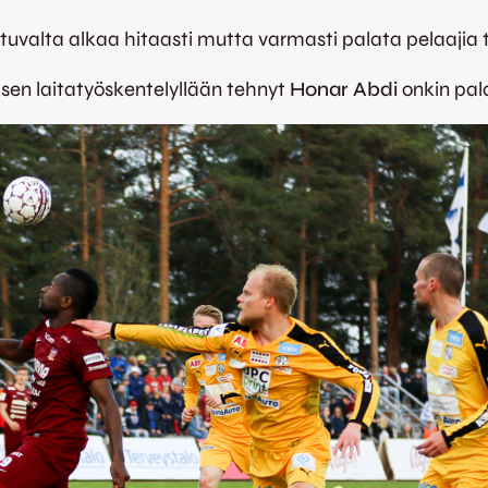
astuvalta alkaa hitaasti mutta varmasti palata pelaajia t
sen laitatyöskentelyllään tehnyt
Honar Abdi
onkin pal