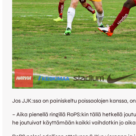
Jos JJK:ssa on painiskeltu poissaolojen kanssa, 
– Aika pienellä ringillä RoPS:kin tällä hetkellä j
he joutuivat käyttämään kaikki vaihdotkin jo aika