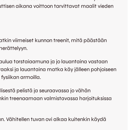
tisen aikana voittoon tarvittavat maalit vieden
vatkin viimeiset kunnon treenit, mitä päästään
herättelyyn.
laulua torstaiaamuna ja jo lauantaina vastaan
raaksi ja lauantaina matka käy jälleen pohjoiseen
fysiikan armoilla.
lisestä pelistä ja seuraavassa jo vähän
itenkin treenaamaan valmistavassa harjoituksissa
n. Vähitellen tuvan ovi alkaa kuitenkin käydä