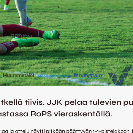
tkellä tiivis. JJK pelaa tulevien p
stassa RoPS vieraskentällä.
aa ja ottelu näytti pitkään päättyvän 1-1-pistejakoon.