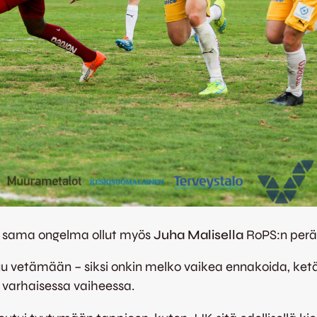
on sama ongelma ollut myös
Juha Malisella
RoPS:n perä
outuu vetämään – siksi onkin melko vaikea ennakoida, ke
 varhaisessa vaiheessa.