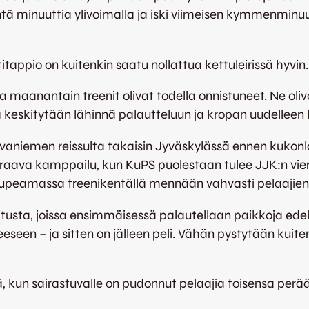
 minuuttia ylivoimalla ja iski viimeisen kymmenminuut
appio on kuitenkin saatu nollattua kettuleirissä hyvin.
ja maanantain treenit olivat todella onnistuneet. Ne oli
keskitytään lähinnä palautteluun ja kropan uudelleen 
ovaniemen reissulta takaisin Jyväskylässä ennen kukon
euraava kamppailu, kun KuPS puolestaan tulee JJK:n vie
urupeamassa treenikentällä mennään vahvasti pelaajien 
oitusta, joissa ensimmäisessä palautellaan paikkoja edel
reeseen – ja sitten on jälleen peli. Vähän pystytään ku
, kun sairastuvalle on pudonnut pelaajia toisensa perää