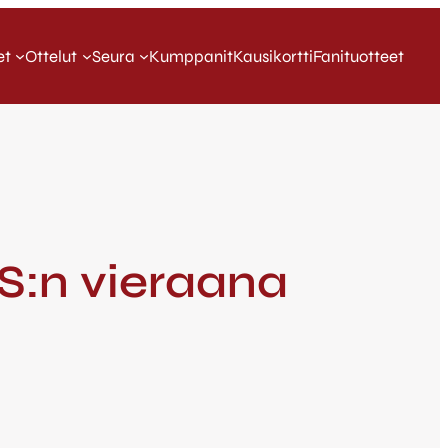
et
Ottelut
Seura
Kumppanit
Kausikortti
Fanituotteet
S:n vieraana