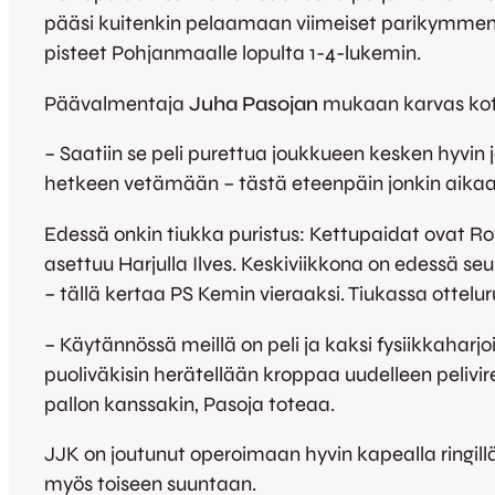
pääsi kuitenkin pelaamaan viimeiset parikymmentä
pisteet Pohjanmaalle lopulta 1-4-lukemin.
Päävalmentaja
Juha Pasojan
mukaan karvas kotit
– Saatiin se peli purettua joukkueen kesken hyvin 
hetkeen vetämään – tästä eteenpäin jonkin aikaa 
Edessä onkin tiukka puristus: Kettupaidat ovat R
asettuu Harjulla Ilves. Keskiviikkona on edessä s
– tällä kertaa PS Kemin vieraaksi. Tiukassa ottel
– Käytännössä meillä on peli ja kaksi fysiikkaharj
puoliväkisin herätellään kroppaa uudelleen pelivi
pallon kanssakin, Pasoja toteaa.
JJK on joutunut operoimaan hyvin kapealla ringillä
myös toiseen suuntaan.