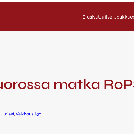
Etusivu
Uutiset
Joukkue
vuorossa matka RoP
 
Uutiset
, 
Veikkausliiga