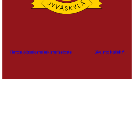
Tietosuojaseloste
Rekisteriseloste
Sivusto: kallek.fi