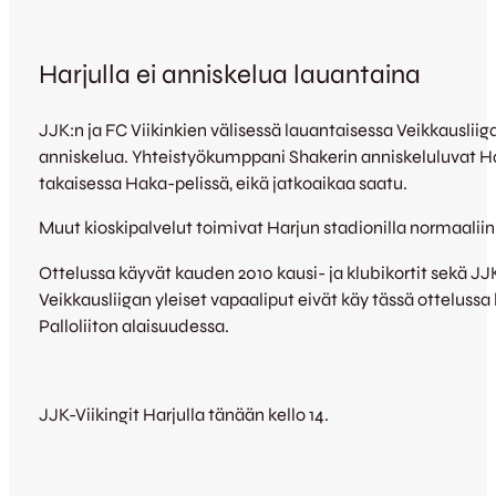
Harjulla ei anniskelua lauantaina
JJK:n ja FC Viikinkien välisessä lauantaisessa Veikkausliig
anniskelua. Yhteistyökumppani Shakerin anniskeluluvat Ha
takaisessa Haka-pelissä, eikä jatkoaikaa saatu.
Muut kioskipalvelut toimivat Harjun stadionilla normaalii
Ottelussa käyvät kauden 2010 kausi- ja klubikortit sekä JJ
Veikkausliigan yleiset vapaaliput eivät käy tässä otteluss
Palloliiton alaisuudessa.
JJK-Viikingit Harjulla tänään kello 14.