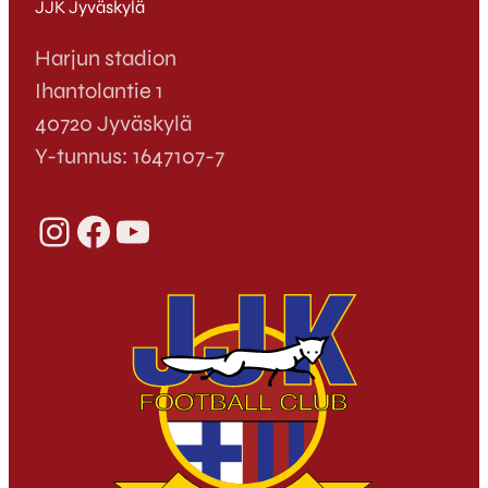
JJK Jyväskylä
Harjun stadion
Ihantolantie 1
40720 Jyväskylä
Y-tunnus: 1647107-7
Instagram
Facebook
YouTube