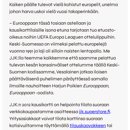
Kaiken päälle tulevat vielä kohistut europelit, unelma
johon harva uskoi vielä vuosi takaperinkään.
– Eurooppaan tässä tosiaan astellaan ja
kausikorttilaisille isona etuna tarjotaan tuo etuosto-
oikeus noihin UEFA Europa Leaguen ottelulippuihin.
Keski-Suomessa on viimeksi pelattu europelejä
vuonna 1991 ja laji oli silloin naisten lentopallo. Me
JJK:lla teemme kaikkemme että saamme pelattua
tulevan kesän kansainväliset ottelumme täällä Keski-
Suomen kodissamme, Vesalainen jatkaa iloisen
päättäväisenä puhelimen päräyttäessä samalla
ilmoille nauhoitteen Harjun Poikien
Eurooppaan,
Eurooppaan
-oodista.
JJK:n 2012 kausikortti on helpointa tilata suoraan
verkkokaupastamme osoitteessa
jjk.superstore.fi
.
Yritysasiakkaat voivat tilata korttinsa suoraan
kotisivuiltamme täyttämällä
tilauskaavakkeen
tai