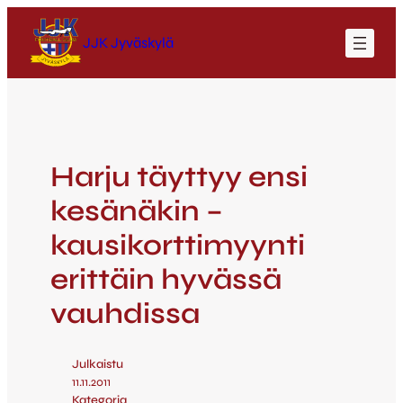
JJK Jyväskylä
Harju täyttyy ensi
kesänäkin –
kausikorttimyynti
erittäin hyvässä
vauhdissa
Julkaistu
11.11.2011
Kategoria