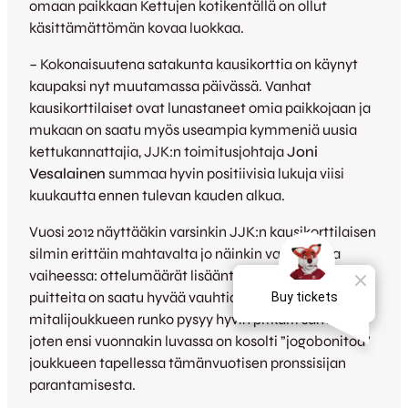
omaan paikkaan Kettujen kotikentällä on ollut
käsittämättömän kovaa luokkaa.
– Kokonaisuutena satakunta kausikorttia on käynyt
kaupaksi nyt muutamassa päivässä. Vanhat
kausikorttilaiset ovat lunastaneet omia paikkojaan ja
mukaan on saatu myös useampia kymmeniä uusia
kettukannattajia, JJK:n toimitusjohtaja
Joni
Vesalainen
summaa hyvin positiivisia lukuja viisi
kuukautta ennen tulevan kauden alkua.
Vuosi 2012 näyttääkin varsinkin JJK:n kausikorttilaisen
silmin erittäin mahtavalta jo näinkin varhaisessa
vaiheessa: ottelumäärät lisääntyvät ja kotistadionin
puitteita on saatu hyvää vauhtia eteenpäin. Lisäksi
mitalijoukkueen runko pysyy hyvin pitkälti samana,
joten ensi vuonnakin luvassa on kosolti ”jogobonitoa”
joukkueen tapellessa tämänvuotisen pronssisijan
parantamisesta.