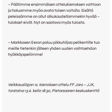
– Päätimme ensimmäisen ottelukierroksen voittoon
ja haluamme myöa avata toisen voitolla. Sisältö
peleissämme on ollut alkukaudellammekin hyvää –
tulokset eivät. Nyt on saatava myös tulosta.
– Markkasen Eeron paluu pikkuhiljaa pelikentille tuo
meille tietenkin jälleen yhden uuden vaihtoehdon
hyökkäyspeliimme!
Veikkausliigan 12. kierroksen ottelu FF Jaro – JJK,
torstaina 13.6. kello 18:30, Pietarsaaren keskuskenttä