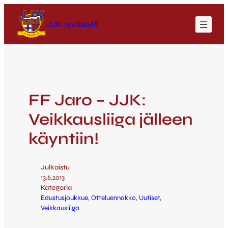
JJK Jyväskylä
FF Jaro – JJK:
Veikkausliiga jälleen
käyntiin!
Julkaistu
13.6.2013
Kategoria
Edustusjoukkue
, 
Otteluennakko
, 
Uutiset
, 
Veikkausliiga