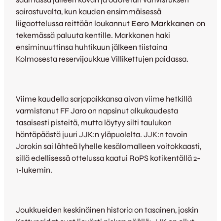
sairastuvalta, kun kauden ensimmäisessä
liigaottelussa reittään loukannut
Eero Markkanen
on
tekemässä paluuta kentille. Markkanen haki
ensiminuuttinsa huhtikuun jälkeen tiistaina
Kolmosesta reservijoukkue Villikettujen paidassa.
Viime kaudella sarjapaikkansa aivan viime hetkillä
varmistanut FF Jaro on napsinut alkukaudesta
tasaisesti pisteitä, mutta löytyy silti taulukon
häntäpäästä juuri JJK:n yläpuolelta. JJK:n tavoin
Jarokin sai lähteä lyhelle kesälomalleen voitokkaasti,
sillä edellisessä ottelussa kaatui RoPS kotikentällä 2-
1-lukemin.
Joukkueiden keskinäinen historia on tasainen, joskin