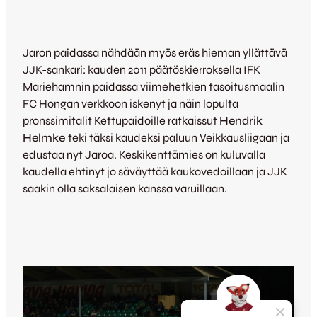
Jaron paidassa nähdään myös eräs hieman yllättävä
JJK-sankari: kauden 2011 päätöskierroksella IFK
Mariehamnin paidassa viimehetkien tasoitusmaalin
FC Hongan verkkoon iskenyt ja näin lopulta
pronssimitalit Kettupaidoille ratkaissut
Hendrik
Helmke
teki täksi kaudeksi paluun Veikkausliigaan ja
edustaa nyt Jaroa. Keskikenttämies on kuluvalla
kaudella ehtinyt jo säväyttää kaukovedoillaan ja JJK
saakin olla saksalaisen kanssa varuillaan.