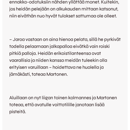
ennakko-odotuksiin nähden yllättää monet. Kuitekin,
jos heidän pelejään on alkukauden mittaan katsonut,
niin eiväthän nuo hyvät tulokset sattumaa ole olleet.
– Jaroa vastaan on aina hienoa pelata, sillä he pyrkivät
todella pelaamaan jalkapalloa eivätkä vain roiski
pitkiä palloja. Heidän erikoistilanteensa ovat
vaarallisia ja niiden kanssa meidän tuleekin olla
erityisen varuillaan – hoidettava ne huolella ja
jämäkästi, toteaa Martonen.
Aluillaan on nyt liigan toinen kolmannes ja Martonen
toteaa, että avatulle voittotilille janotaan lisää
pisteitä.