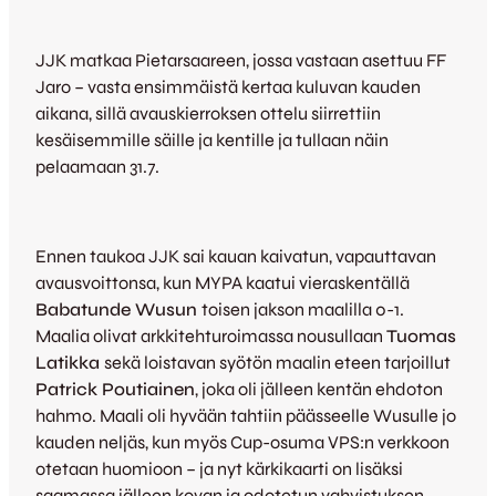
JJK matkaa Pietarsaareen, jossa vastaan asettuu FF
Jaro – vasta ensimmäistä kertaa kuluvan kauden
aikana, sillä avauskierroksen ottelu siirrettiin
kesäisemmille säille ja kentille ja tullaan näin
pelaamaan 31.7.
Ennen taukoa JJK sai kauan kaivatun, vapauttavan
avausvoittonsa, kun MYPA kaatui vieraskentällä
Babatunde Wusun
toisen jakson maalilla 0-1.
Maalia olivat arkkitehturoimassa nousullaan
Tuomas
Latikka
sekä loistavan syötön maalin eteen tarjoillut
Patrick Poutiainen
, joka oli jälleen kentän ehdoton
hahmo. Maali oli hyvään tahtiin päässeelle Wusulle jo
kauden neljäs, kun myös Cup-osuma VPS:n verkkoon
otetaan huomioon – ja nyt kärkikaarti on lisäksi
saamassa jälleen kovan ja odotetun vahvistuksen