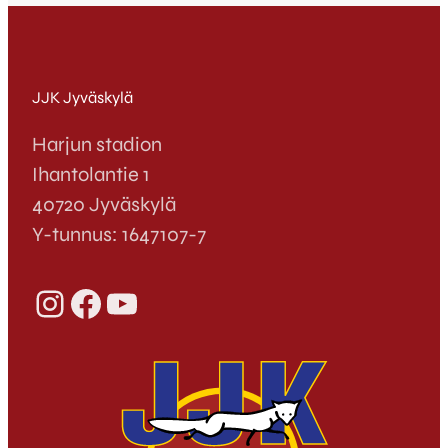
JJK Jyväskylä
Harjun stadion
Ihantolantie 1
40720 Jyväskylä
Y-tunnus: 1647107-7
Instagram
Facebook
YouTube