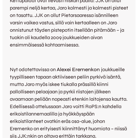
Kettupaidat ovat lievästi niskan päällä: JJK on ollut
parempi neljä kertaa, Jaro kolmesti ja kolmesti pisteet
on tasattu. JJK on ollut Pietarsaaressa isännilleen
varsin vaikea vastus, sillä vain kertaalleen on Jaro
onnistunut täyden pistepotin itsellään pitämään – ja
tuokin oli kaudella 2009 joukkueiden aivan
ensimmäisessä kohtaamisessa.
Nyt odotettavissa on
Alexei Eremenkon
joukkueille
tyypilliseen tapaan aktiiviseen peliin pyrkivä isäntä,
mutta Jaro myös iskee tiukalla prässillä kiinni
pallolliseen pelaajaan ja pyrkii riistojen jälkeen
avaamaan peliään nopeasti etenkin laitojensa kautta.
Edellisessä ottelussaan Jaro voitti RoPS:n kahdella
erikoistilannemaalilla ja hyökkäyspään
erikoistilanteet ovatkin eräs osa-alue, johon
Eremenko on erityisesti kiinnittänyt huomiota – niissä
siis JJK:nkin on oltava erittäin tarkkana.