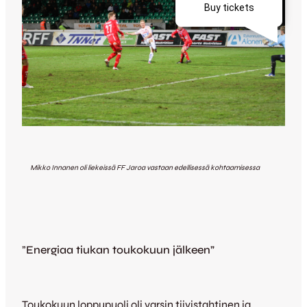
Mikko Innanen oli liekeissä FF Jaroa vastaan edellisessä kohtaamisessa
”
Energiaa tiukan toukokuun jälkeen”
Toukokuun loppupuoli oli varsin tiivistahtinen ja