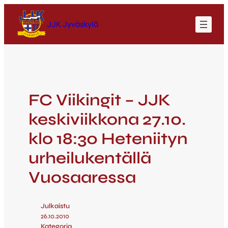
JJK Jyväskylä
FC Viikingit – JJK
keskiviikkona 27.10.
klo 18:30 Heteniityn
urheilukentällä
Vuosaaressa
Julkaistu
26.10.2010
Kategoria