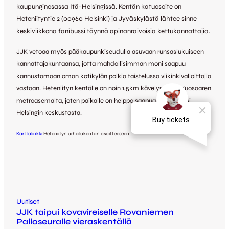
kaupunginosassa Itä-Helsingissä. Kentän katuosoite on
Heteniityntie 2 (00960 Helsinki) ja Jyväskylästä lähtee sinne
keskiviikkona fanibussi täynnä apinanraivoisia kettukannattajia.
JJK vetoaa myös pääkaupunkiseudulla asuvaan runsaslukuiseen
kannattajakuntaansa, jotta mahdollisimman moni saapuu
kannustamaan oman kotikylän poikia taistelussa viikinkivalloittajia
vastaan. Heteniityn kentälle on noin 1,5km kävelymatka Vuosaaren
metroasemalta, joten paikalle on helppo saapua esimerkiksi
Helsingin keskustasta.
Karttalinkki
Heteniityn urheilukentän osoitteeseen.
Uutiset
JJK taipui kovavireiselle Rovaniemen
Palloseuralle vieraskentällä