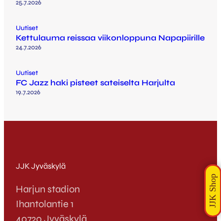
25.7.2026
Uutiset
Kettulauma reissaa viikonloppuna Napapiirille
24.7.2026
Uutiset
FC Jazz haki pisteet sateiselta Harjulta
19.7.2026
JJK Jyväskylä
Harjun stadion
Ihantolantie 1
40720 Jyväskylä