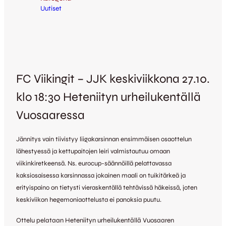
Uutiset
FC Viikingit – JJK keskiviikkona 27.10.
klo 18:30 Heteniityn urheilukentällä
Vuosaaressa
Jännitys vain tiivistyy liigakarsinnan ensimmäisen osaottelun
lähestyessä ja kettupaitojen leiri valmistautuu omaan
viikinkiretkeensä. Ns. eurocup-säännöillä pelattavassa
kaksiosaisessa karsinnassa jokainen maali on tuikitärkeä ja
erityispaino on tietysti vieraskentällä tehtävissä häkeissä, joten
keskiviikon hegemoniaottelusta ei panoksia puutu.
Ottelu pelataan Heteniityn urheilukentällä Vuosaaren