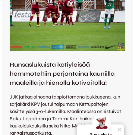
Runsaslukuista kotiyleisöä
hemmoteltiin perjantaina kauniilla
maaleilla ja hienolla kotivoitolla!
JJK jatkaa ainoana tappiottomana joukkueena, kun
sarjakärki KPV joutui taipumaan Kettupaitojen
käsittelyssä 3-0-lukemilla. Maalinteossa onnistuivat
Saku Leppänen
ja
Tommi Kari
huikeilla
kaukolaukauksilla sekä
Niko Markkula
rangaistuspotkusta.