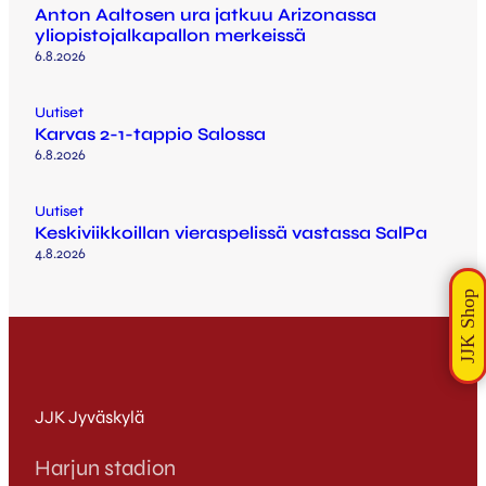
Anton Aaltosen ura jatkuu Arizonassa
yliopistojalkapallon merkeissä
6.8.2026
Uutiset
Karvas 2-1-tappio Salossa
6.8.2026
Uutiset
Keskiviikkoillan vieraspelissä vastassa SalPa
4.8.2026
JJK Jyväskylä
Harjun stadion