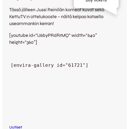
Tässä jälleen Jussi Reinilän komeat kuvat sekä
KettuTV:n ottelukooste – näitä kelpaa katsella
useammankin kerran!
[youtube id=”U6byPRdRrMQ” width=”640″
height=”360″]
[envira-gallery id="61721"]
Uutiset