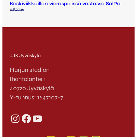
Keskiviikkoillan vieraspelissä vastassa SalPa
4.8.2026
JJK Jyväskylä
Harjun stadion
Ihantolantie 1
40720 Jyväskylä
Y-tunnus: 1647107-7
Instagram
Facebook
YouTube