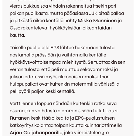
vierasjoukkue saa vihdoin rakenneltua itsekin pari
paikan puolikasta, mutta pääasiassa JJK pitää palloa
ja pitkästä aikaa kentällä nähty
Mikko Manninen
ja
Osso rakentelevat hyökkäyksiään oikean laidan
kautta.
Toiselle puoliajalle EPS lähtee hakemaan tulosta
nostamalla prässiään ja vaihtamalla kentälle
hyökkäysvoittoisempaa miehitystä. Se tuottaakin sen
verran tulosta, että peli muuttuu sekavammaksi ja
jakson edetessä myös rikkonaisemmaksi. Ihan
huippupaikat ovat kuitenkin molemmilla vähissä ja
peli pyörii paljon keskikentällä.
Vartti ennen loppua nähdään kuitenkin ratkaiseva
osuma, kun vaihdosta aiemmin sisään tullut
Lauri
Rutanen
keskittää oikealta ja EPS-puolustuksen
katkoyritys kolahtaa tolpan kautta kuin tarjottimella
Arjan Goljahanpoorille
, joka viimeistelee 3-0-