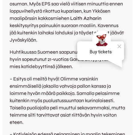
osuman. Myös EPS saa vielä viitisen minuuttia ennen
loppuvihellystä rikottua kuparisen, kun Ykkösen
maalipörssin kakkosmiehen
Laith Azharin
keskitysyritys painuukin suoraan maaliin. Kavennus
jää kuitenkin laihaksi lohduksi ja täydet pisteet jäävät
Jyväskylään.
Huhtikuussa Suomeen saapunut ja joukkueeseen
hyvin sopeutunut 21-vuotias García oli tyytyväinen
mies kotidebyyttinsä jälkeen.
– Esitys oli meiltä hyvä! Olimme varsinkin
ensimmäisellä jaksolla vahvoja pallon kanssa ja
loimme hyvän määrä paikkoja. Samalla pelasimme
kuitenkin myös puolustussuuntaan kurinalaisesti.
Toisella puoliajalla peli muuttui sekavammaksi, mutta
teimme silti tarvittavat asiat riittävän hyvin voiton
eteen.
– Kotiyleisön edessä pelaaminen ja maalin tekeminen