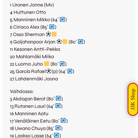
1 Uronen Jonne (Mv)
4 Huttunen Otto
5 Manninen Mikko (64′
)
6 Ciriaco Alex (85′
)
7 Osso Sherman
9 Goljahanpoor Arjan
(80′
)
11 Kesonen Antti-Pekka
20 Mahlamäki Miika
22 Luoma Juho
(80′
)
25 García Rafael
(p) (64′
)
27 Lahdenmäki Joona
Vaihdossa:
3 Akdogan Berat (80′
)
13 Rutanen Lauri (64′
)
16 Manninen Aatu
17 Venäläinen Eetu (80′
)
18 Uwano Chuya (85′
)
19 Laakso Lasse (64′
)