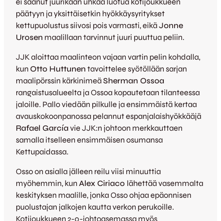
ei saanut juurikaan uhkaa luotua kotijoukkueen
päätyyn ja yksittäisetkin hyökkäysyritykset
kettupuolustus siivosi pois varmasti, eikä
Jonne
Urosen
maalillaan tarvinnut juuri puuttua peliin.
JJK aloittaa maalinteon vajaan vartin pelin kohdalla,
kun
Otto Huttunen
tavoittelee syötöllään sarjan
maalipörssin kärkinimeä
Sherman Ossoa
rangaistusalueelta ja Ossoa kopautetaan tilanteessa
jaloille. Pallo viedään pilkulle ja ensimmäistä kertaa
avauskokoonpanossa pelannut espanjalaishyökkääjä
Rafael García
vie JJK:n johtoon merkkauttaen
samalla itselleen ensimmäisen osumansa
Kettupaidassa.
Osso on asialla jälleen reilu viisi minuuttia
myöhemmin, kun
Alex Ciriaco
lähettää vasemmalta
keskityksen maalille, jonka Osso ohjaa epäonnisen
puolustajan jalkojen kautta verkon perukoille.
Kotijoukkueen 2-0-johtoasemassa myös