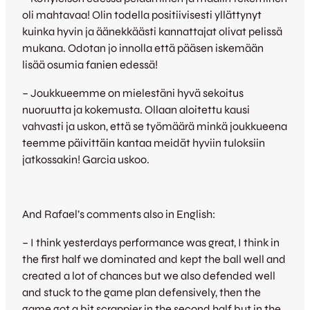
oli mahtavaa! Olin todella positiivisesti yllättynyt
kuinka hyvin ja äänekkäästi kannattajat olivat pelissä
mukana. Odotan jo innolla että pääsen iskemään
lisää osumia fanien edessä!
– Joukkueemme on mielestäni hyvä sekoitus
nuoruutta ja kokemusta. Ollaan aloitettu kausi
vahvasti ja uskon, että se työmäärä minkä joukkueena
teemme päivittäin kantaa meidät hyviin tuloksiin
jatkossakin! Garcia uskoo.
And Rafael’s comments also in English:
– I think yesterdays performance was great, I think in
the first half we dominated and kept the ball well and
created a lot of chances but we also defended well
and stuck to the game plan defensively, then the
game got a bit scrappier in the second half but in the