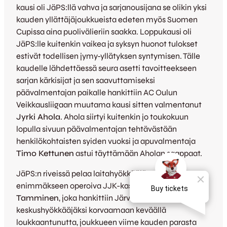
kausi oli JäPS:llä vahva ja sarjanousijana se olikin yksi
kauden yllättäjäjoukkueista edeten myös Suomen
Cupissa aina puolivälieriin saakka. Loppukausi oli
JäPS:lle kuitenkin vaikea ja syksyn huonot tulokset
estivät todellisen jymy-yllätyksen syntymisen. Tälle
kaudelle lähdettäessä seura asetti tavoitteekseen
sarjan kärkisijat ja sen saavuttamiseksi
päävalmentajan paikalle hankittiin AC Oulun
Veikkausliigaan muutama kausi sitten valmentanut
Jyrki Ahola
. Ahola siirtyi kuitenkin jo toukokuun
lopulla sivuun päävalmentajan tehtävästään
henkilökohtaisten syiden vuoksi ja apuvalmentaja
Timo Kettunen
astui täyttämään Aholan saappaat.
JäPS:n riveissä pelaa laitahyökkääjän paikalla
enimmäkseen operoiva JJK-kasvatti
Eero
Tamminen
, joka hankittiin Järvenpäähän
keskushyökkääjäksi korvaamaan keväällä
loukkaantunutta, joukkueen viime kauden parasta