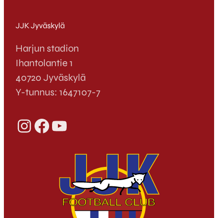
JJK Jyväskylä
Harjun stadion
Ihantolantie 1
40720 Jyväskylä
Y-tunnus: 1647107-7
Instagram
Facebook
YouTube