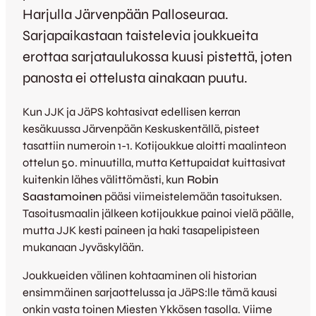
Harjulla Järvenpään Palloseuraa.
Sarjapaikastaan taistelevia joukkueita
erottaa sarjataulukossa kuusi pistettä, joten
panosta ei ottelusta ainakaan puutu.
Kun JJK ja JäPS kohtasivat edellisen kerran
kesäkuussa Järvenpään Keskuskentällä, pisteet
tasattiin numeroin 1-1. Kotijoukkue aloitti maalinteon
ottelun 50. minuutilla, mutta Kettupaidat kuittasivat
kuitenkin lähes välittömästi, kun
Robin
Saastamoinen
pääsi viimeistelemään tasoituksen.
Tasoitusmaalin jälkeen kotijoukkue painoi vielä päälle,
mutta JJK kesti paineen ja haki tasapelipisteen
mukanaan Jyväskylään.
Joukkueiden välinen kohtaaminen oli historian
ensimmäinen sarjaottelussa ja JäPS:lle tämä kausi
onkin vasta toinen Miesten Ykkösen tasolla. Viime