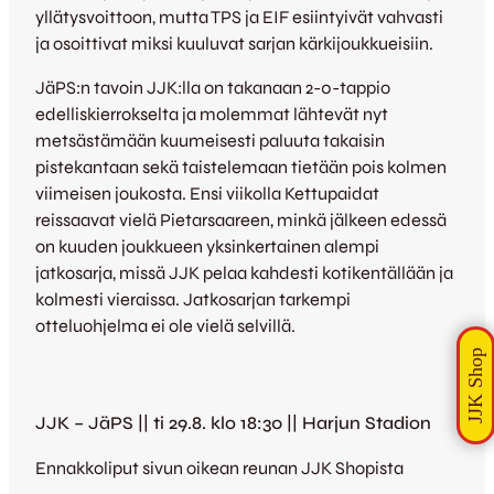
yllätysvoittoon, mutta TPS ja EIF esiintyivät vahvasti
ja osoittivat miksi kuuluvat sarjan kärkijoukkueisiin.
JäPS:n tavoin JJK:lla on takanaan 2-0-tappio
edelliskierrokselta ja molemmat lähtevät nyt
metsästämään kuumeisesti paluuta takaisin
pistekantaan sekä taistelemaan tietään pois kolmen
viimeisen joukosta. Ensi viikolla Kettupaidat
reissaavat vielä Pietarsaareen, minkä jälkeen edessä
on kuuden joukkueen yksinkertainen alempi
jatkosarja, missä JJK pelaa kahdesti kotikentällään ja
kolmesti vieraissa. Jatkosarjan tarkempi
otteluohjelma ei ole vielä selvillä.
JJK – JäPS || ti 29.8. klo 18:30 || Harjun Stadion
Ennakkoliput sivun oikean reunan JJK Shopista