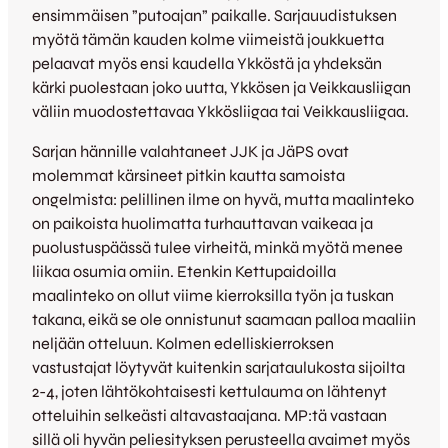
ensimmäisen ”putoajan” paikalle. Sarjauudistuksen
myötä tämän kauden kolme viimeistä joukkuetta
pelaavat myös ensi kaudella Ykköstä ja yhdeksän
kärki puolestaan joko uutta, Ykkösen ja Veikkausliigan
väliin muodostettavaa Ykkösliigaa tai Veikkausliigaa.
Sarjan hännille valahtaneet JJK ja JäPS ovat
molemmat kärsineet pitkin kautta samoista
ongelmista: pelillinen ilme on hyvä, mutta maalinteko
on paikoista huolimatta turhauttavan vaikeaa ja
puolustuspäässä tulee virheitä, minkä myötä menee
liikaa osumia omiin. Etenkin Kettupaidoilla
maalinteko on ollut viime kierroksilla työn ja tuskan
takana, eikä se ole onnistunut saamaan palloa maaliin
neljään otteluun. Kolmen edelliskierroksen
vastustajat löytyvät kuitenkin sarjataulukosta sijoilta
2-4, joten lähtökohtaisesti kettulauma on lähtenyt
otteluihin selkeästi altavastaajana. MP:tä vastaan
sillä oli hyvän peliesityksen perusteella avaimet myös