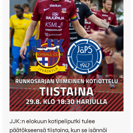
JJK:n elokuun kotipeliputki tulee
päätökseensä tiistaina, kun se isännöi