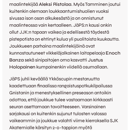
maalintekijää
Aleksi Ristolaa
. Myös Tamminen joutui
kuitenkin olemaan loukkaantumishuolien vuoksi
sivussa ison osan alkukesästä ja on onnistunut
maalinteossa vain kertaalleen. JäPS:n kausi onkin
ollut JJK:n tapaan vaikea ja edellisestä täydestä
pistepotista on ehtinyt kulua yli puolitoista kuukautta.
Joukkueen parhaina maalintekijöinä ovat
kunnostautuneet vikkeläjalkainen laitapelaaja
Enoch
Banza
sekä sinipaitojen oma kasvatti
Justus
Holopainen
kumpainenkin viidellä osumallaan.
JäPS juhli keväällä Ykköscupin mestaruutta
kaadettuaan finaalissa rangaistuspotkukilpailussa
Gnistanin ja menestyksellinen preseason antoikin
odottaa, että joukkue tulee vastaamaan kirkkaasti
seuran asettamaan tavoitteeseen. Varsinainen
sarjakausi on kuitenkin sujunut tulosten valossa
vaikeammin ja joukkue valahti viime kierroksella SJK
Akatemialle kärsityn 2-0-tappion myötä