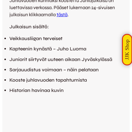
Juhlavuoden kunniaksi koostettu Juhlajulkaisu on
luettavissa verkossa. Pääset lukemaan 24-sivuisen
julkaisun klikkaamalla
tästä
.
Julkaisun sisältö:
Veikkausliigan terveiset
Kapteenin kynästä – Juho Luoma
Juniorit siirtyvät uuteen aikaan Jyväskylässä
Sarjauudistus voimaan – näin pelataan
Kooste juhlavuoden tapahtumista
Historian havinaa kuvin