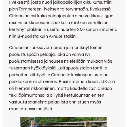
Ilveksestä, josta nuori jalkapalloilijan alku kutsuttiin
pian Tampereen Ilveksen taitoryhmään. Ilveksessä
Ciriaco pelasi koko pelaajapolun aina Veikkausliigan
reservijoukkueeseen saakka ja matkan varrella on
kertynyt plakkariin useita nuorten SM-sarjan mitaleita
niin B-nuorista kuin A-nuoristakin
Ciriaco on juoksuvoimainen ja monikäyttöinen
puolustuspään pelaaja, joka on vahva 1v1
puolustamisessa ja nousee mielellään mukaan ylös
tukemaan hyökkäyksiä. Laitapuolustajan tontilla
parhaiten viihtyvälle Ciriacolle keskuspuolustajan
paikkakaan ei ole vieras. Ensimmäinen kausi JJK:ssa
oli hieman rikkonainen, mutta kaudella 2021 Ciriaco
teki läpimurtonsa ja oli yksi kettulauman eniten
vastuuta saaneista pelaajista onnistuen myös
maalinteossa neljästi.