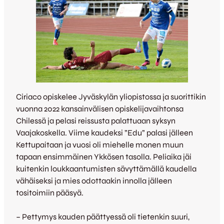
Ciriaco opiskelee Jyväskylän yliopistossa ja suorittikin
vuonna 2022 kansainvälisen opiskelijavaihtonsa
Chilessä ja pelasi reissusta palattuaan syksyn
Vaajakoskella. Viime kaudeksi ”Edu” palasi jälleen
Kettupaitaan ja vuosi oli miehelle monen muun
tapaan ensimmäinen Ykkösen tasolla. Peliaika jäi
kuitenkin loukkaantumisten sävyttämällä kaudella
vähäiseksi ja mies odottaakin innolla jälleen
tositoimiin pääsyä.
– Pettymys kauden päättyessä oli tietenkin suuri,