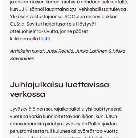
ja ensimmäisen kerran miehistö nähdään pelikentällä,
kun JJK isännöi lauantaina 27.1. Vehkahallissa tulevaa
Ykkösen vastustajaansa, AC Oulun reservijoukkue
OLS:ia. Sovitut harjoitusottelut löytyvät
otteluohjelma-sivulta, jonne pääset
klikkaamalla
tästä
.
Artikkelin kuvat: Jussi Reinilä, Jukka Laitinen & Miska
Savolainen
Juhlajulkaisu luettavissa
verkossa
Jyväskyläläinen seurajalkapalloilu ylsi päättyneenä
vuotena varsin kunnioitettavaan ikään, kun JJK:n
emoseuranakin pidetyn Jyväskylän Palloilijoiden
perustamisesta tuli kuluneeksi pyöreät 100 vuotta.