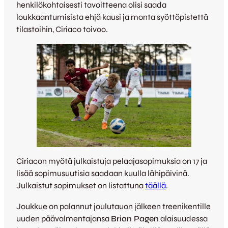
henkilökohtaisesti tavoitteena olisi saada
loukkaantumisista ehjä kausi ja monta syöttöpistettä
tilastoihin, Ciriaco toivoo.
Ciriacon myötä julkaistuja pelaajasopimuksia on 17 ja
lisää sopimusuutisia saadaan kuulla lähipäivinä.
Julkaistut sopimukset on listattuna
täällä
.
Joukkue on palannut joulutauon jälkeen treenikentille
uuden päävalmentajansa
Brian Pagen
alaisuudessa