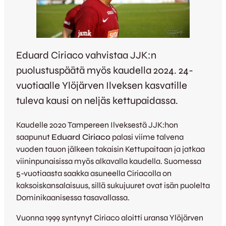
Eduard Ciriaco vahvistaa JJK:n
puolustuspäätä myös kaudella 2024. 24-
vuotiaalle Ylöjärven Ilveksen kasvatille
tuleva kausi on neljäs kettupaidassa.
Kaudelle 2020 Tampereen Ilveksestä JJK:hon
saapunut
Eduard Ciriaco
palasi viime talvena
vuoden tauon jälkeen takaisin Kettupaitaan ja jatkaa
viininpunaisissa myös alkavalla kaudella. Suomessa
5-vuotiaasta saakka asuneella Ciriacolla on
kaksoiskansalaisuus, sillä sukujuuret ovat isän puolelta
Dominikaanisessa tasavallassa.
Vuonna 1999 syntynyt Ciriaco aloitti uransa Ylöjärven