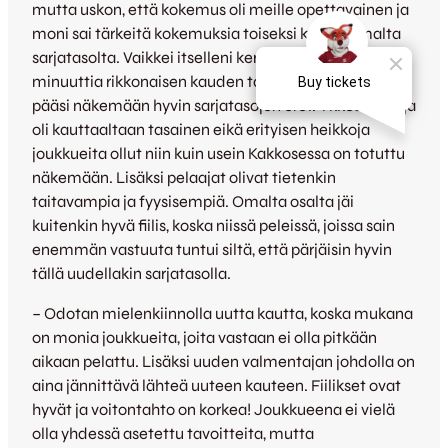
mutta uskon, että kokemus oli meille opettavainen ja
moni sai tärkeitä kokemuksia toiseksi korkeimmalta
sarjatasolta. Vaikkei itselleni kertynyt montaa
minuuttia rikkonaisen kauden takia niin kyllä siinä
pääsi näkemään hyvin sarjatasojen erot. Ykkösen sarja
oli kauttaaltaan tasainen eikä erityisen heikkoja
joukkueita ollut niin kuin usein Kakkosessa on totuttu
näkemään. Lisäksi pelaajat olivat tietenkin
taitavampia ja fyysisempiä. Omalta osalta jäi
kuitenkin hyvä fiilis, koska niissä peleissä, joissa sain
enemmän vastuuta tuntui siltä, että pärjäisin hyvin
tällä uudellakin sarjatasolla.
– Odotan mielenkiinnolla uutta kautta, koska mukana
on monia joukkueita, joita vastaan ei olla pitkään
aikaan pelattu. Lisäksi uuden valmentajan johdolla on
aina jännittävä lähteä uuteen kauteen. Fiilikset ovat
hyvät ja voitontahto on korkea! Joukkueena ei vielä
olla yhdessä asetettu tavoitteita, mutta