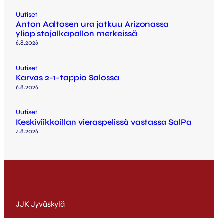
Uutiset
Anton Aaltosen ura jatkuu Arizonassa
yliopistojalkapallon merkeissä
6.8.2026
Uutiset
Karvas 2-1-tappio Salossa
6.8.2026
Uutiset
Keskiviikkoillan vieraspelissä vastassa SalPa
4.8.2026
JJK Jyväskylä