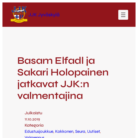
JJK Jyväskylä
Basam Elfadl ja
Sakari Holopainen
jatkavat JJK:n
valmentajina
Julkaistu
11.10.2019
Kategoria
Edustusjoukkue
, 
Kakkonen
, 
Seura
, 
Uutiset
, 
Valmennus