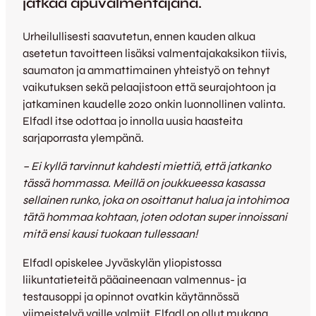
jatkaa apuvalmentajana.
Urheilullisesti saavutetun, ennen kauden alkua
asetetun tavoitteen lisäksi valmentajakaksikon tiivis,
saumaton ja ammattimainen yhteistyö on tehnyt
vaikutuksen sekä pelaajistoon että seurajohtoon ja
jatkaminen kaudelle 2020 onkin luonnollinen valinta.
Elfadl itse odottaa jo innolla uusia haasteita
sarjaporrasta ylempänä.
– Ei kyllä tarvinnut kahdesti miettiä, että jatkanko
tässä hommassa. Meillä on joukkueessa kasassa
sellainen runko, joka on osoittanut halua ja intohimoa
tätä hommaa kohtaan, joten odotan super innoissani
mitä ensi kausi tuokaan tullessaan!
Elfadl opiskelee Jyväskylän yliopistossa
liikuntatieteitä pääaineenaan valmennus- ja
testausoppi ja opinnot ovatkin käytännössä
viimeistelyä vaille valmiit. Elfadl on ollut mukana