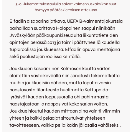
3-0 -lukemat tulostaululla saivat valmennuskaksikon suut
hymyyn päätöskierroksen ottelussa
Elfadlin aisaparina jatkava, UEFA B-valmentajakurssia
parhaillaan suorittava Holopainen saapui niinikään
Jyväskylään pääkaupunkiseudulta liikuntatieteiden
opintojen perässä 2013 ja toimi päättyneellä kaudella
tuplaroolissa joukkueessa: Elfadlin apuvalmentajana
sekä puolustajan roolissa kentällä.
Joukkueen kasaaminen Kolmosen kautta varten
aloitettiin vasta keväällä niin sanotusti takamatkalta
muihin joukkueisiin nähden, mutta lopulta varsin
haastavasta tilanteesta huolimatta Kettupaidat
jyräsivät kauden loppusuoralla ohi pahimmasta
haastajastaan ja nappasivat koko sarjan voiton.
Joukkue hioutui kauden mittaan aina vain tiiviimmin
yhteen ja kaikki pelaajat sitoutuivat yhteiseen
tavoitteeseen, vaikka peliaikakin jäi osalla vähäiseksi.