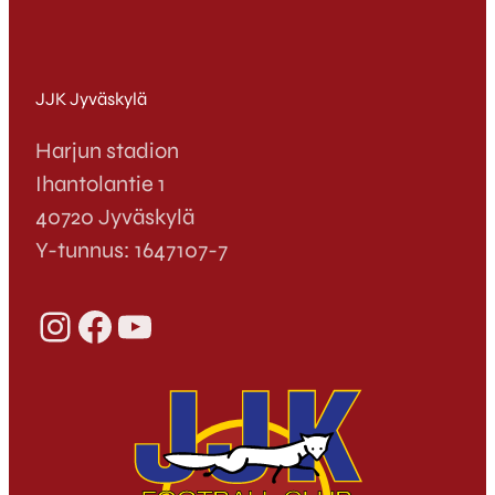
JJK Jyväskylä
Harjun stadion
Ihantolantie 1
40720 Jyväskylä
Y-tunnus: 1647107-7
Instagram
Facebook
YouTube