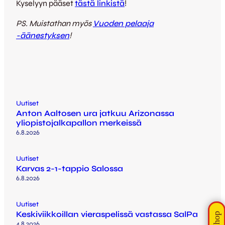
Kyselyyn pääset
tästä linkistä
!
PS. Muistathan myös
Vuoden pelaaja
-äänestyksen
!
Uutiset
Anton Aaltosen ura jatkuu Arizonassa
yliopistojalkapallon merkeissä
6.8.2026
Uutiset
Karvas 2-1-tappio Salossa
6.8.2026
Uutiset
Keskiviikkoillan vieraspelissä vastassa SalPa
4.8.2026