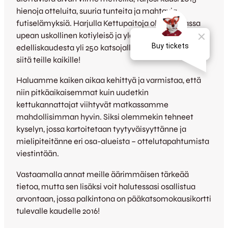
hienoja otteluita, suuria tunteita ja mahtavia
futiselämyksiä. Harjulla Kettupaitoja oli tukemassa
upean uskollinen kotiyleisö ja ylesökeskiarvo nousikin
edelliskaudesta yli 250 katsojalla – suuret kiitokset
siitä teille kaikille!
Haluamme kaiken aikaa kehittyä ja varmistaa, että
niin pitkäaikaisemmat kuin uudetkin
kettukannattajat viihtyvät matkassamme
mahdollisimman hyvin. Siksi olemmekin tehneet
kyselyn, jossa kartoitetaan tyytyväisyyttänne ja
mielipiteitänne eri osa-alueista – ottelutapahtumista
viestintään.
Vastaamalla annat meille äärimmäisen tärkeää
tietoa, mutta sen lisäksi voit halutessasi osallistua
arvontaan, jossa palkintona on pääkatsomokausikortti
tulevalle kaudelle 2016!