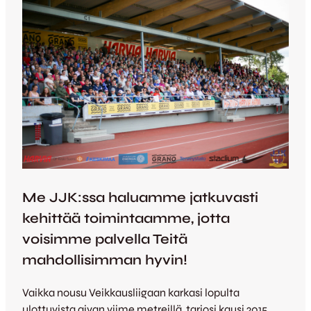
Me JJK:ssa haluamme jatkuvasti
kehittää toimintaamme, jotta
voisimme palvella Teitä
mahdollisimman hyvin!
Vaikka nousu Veikkausliigaan karkasi lopulta
ulottuvista aivan viime metreillä, tarjosi kausi 2015