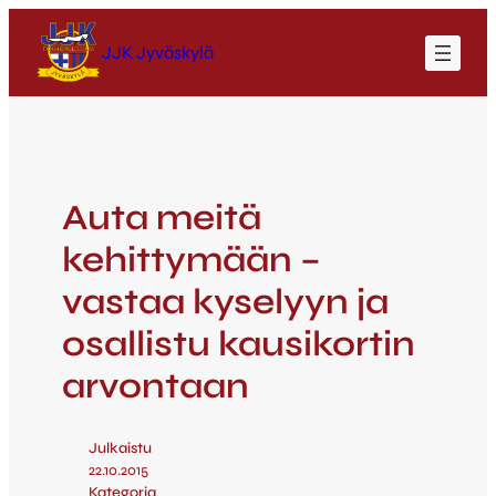
JJK Jyväskylä
Auta meitä
kehittymään –
vastaa kyselyyn ja
osallistu kausikortin
arvontaan
Julkaistu
22.10.2015
Kategoria