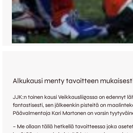
Alkukausi menty tavoitteen mukaisest
JJK:n toinen kausi Veikkausliigassa on edennyt läh
fantastisesti, sen jälkeenkin pisteitä on maalint
Päävalmentaja Kari Martonen on varsin tyytyväi
– Me ollaan tällä hetkellä tavoitteessa joka asetet