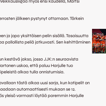
Veikkausliigaa myös ensi kaudella, Martsi
rrosten jälkeen pystynyt ottamaan. Tärkein
en ja jopa yksittäisen pelin sisällä. Tasaisuutta
a pallollista peliä jatkuvasti. Sen kehittäminen
n kestävä jakso, jossa JJK:n seuraavista
Martonen uskoo, että paluu Harjulle tuo
ipeleistä alkaa tulla onnistumisia.
avallaan tästä alkaa uusi sarja, kun kotipelit on
e saadaan automaattisesti mukaan se 12.
ös yleisö varmasti löytää paremmin Harjulle