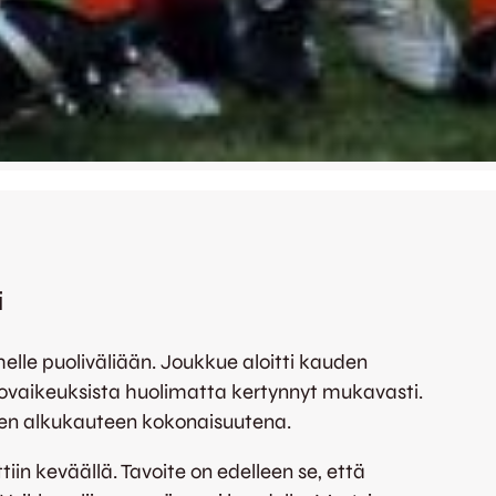
i
elle puoliväliään. Joukkue aloitti kauden
ekovaikeuksista huolimatta kertynnyt mukavasti.
nen alkukauteen kokonaisuutena.
tiin keväällä. Tavoite on edelleen se, että