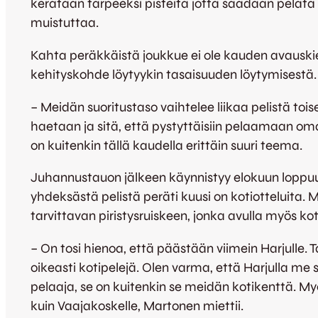
kerätään tarpeeksi pisteitä jotta saadaan pelata 
muistuttaa.
Kahta peräkkäistä joukkue ei ole kauden avauskie
kehityskohde löytyykin tasaisuuden löytymisestä.
– Meidän suoritustaso vaihtelee liikaa pelistä toise
haetaan ja sitä, että pystyttäisiin pelaamaan oma
on kuitenkin tällä kaudella erittäin suuri teema.
Juhannustauon jälkeen käynnistyy elokuun loppuu
yhdeksästä pelistä peräti kuusi on kotiotteluita. 
tarvittavan piristysruiskeen, jonka avulla myös kot
– On tosi hienoa, että päästään viimein Harjulle. T
oikeasti kotipelejä. Olen varma, että Harjulla m
pelaaja, se on kuitenkin se meidän kotikenttä. My
kuin Vaajakoskelle, Martonen miettii.