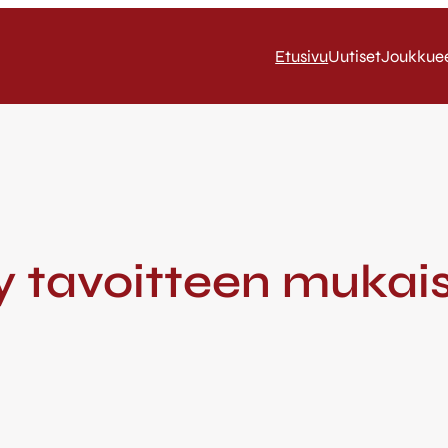
Etusivu
Uutiset
Joukkue
 tavoitteen mukais