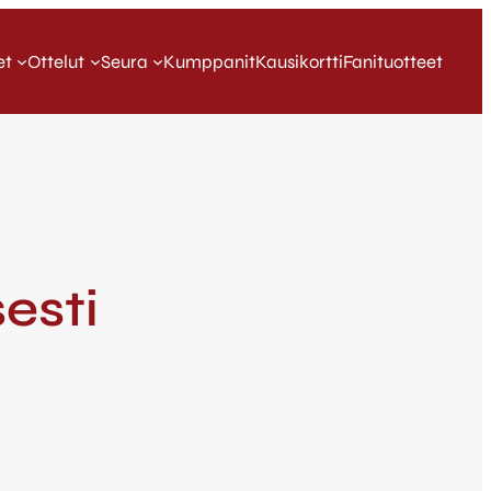
et
Ottelut
Seura
Kumppanit
Kausikortti
Fanituotteet
esti