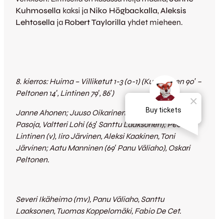
Kuhmosella
kaksi ja
Niko Högbackalla
,
Aleksis
Lehtosella
ja
Robert Taylorilla
yhdet mieheen.
8. kierros: Huima – Villiketut 1-3 (0-1) (Kuupponen 90′ –
Peltonen 14′, Lintinen 79′, 86′)
Janne Ahonen; Juuso Oikarinen, Severi Vielma, Juha
Pasoja, Valtteri Lohi (63′ Santtu Laaksonen); Peetu
Lintinen (v),
Iiro Järvinen,
Aleksi Kaakinen, Toni
Järvinen; Aatu Manninen (69′ Panu Väliaho), Oskari
Peltonen.
Severi Ikäheimo (mv), Panu Väliaho, Santtu
Laaksonen, Tuomas Koppelomäki, Fabio De Cet.