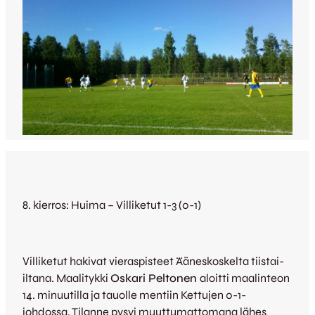
8. kierros: Huima – Villiketut 1-3 (0-1)
Villiketut hakivat vieraspisteet Ääneskoskelta tiistai-
iltana. Maalitykki
Oskari Peltonen
aloitti maalinteon
14. minuutilla ja tauolle mentiin Kettujen 0-1-
johdossa. Tilanne pysyi muuttumattomana lähes