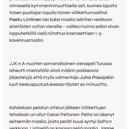
viimeselle kymmenminuuttiselle asti, kunnes lopulta
toisen puoliajan lopulla toinen villikettumaalihai
Peetu Lintinen
iski kaksi maalia isäntien verkkoon
sinetöiden voiton vieraille – vaikka Huima saikin aivan
loppuhetkillä vielä niitattua kosmeettisen 1-3-
kavennusmaalin.
JJK:n A-nuorten samanaikainen vieraspeli Turussa
aiheutti miehistöön siinä määrin poikkeavia
järjestelyjä, että myös valmentaja
Juha Pasojakin
luuti keskuspuolustuksessa täydet 90 minuuttia
.
Kahdeksan pelatun ottelun jälkeen Villikettujen
tehokkain on ollut Oskari Peltonen: Peltsi on iskenyt
seitsemän maalia, joista peräti kuusi syntyi SaPa:n
verkkoon. Lintisellä on kasassa neljä maalia,
Janne