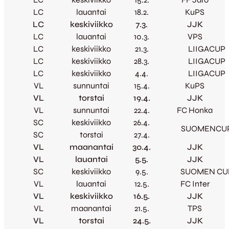
LC
lauantai
18.2.
KuPS
LC
keskiviikko
7.3.
JJK
LC
lauantai
10.3.
VPS
LC
keskiviikko
21.3.
LIIGACUP
LC
keskiviikko
28.3.
LIIGACUP
LC
keskiviikko
4.4.
LIIGACUP
VL
sunnuntai
15.4.
KuPS
VL
torstai
19.4.
JJK
VL
sunnuntai
22.4.
FC Honka
SC
keskiviikko
26.4.
SUOMENCU
SC
torstai
27.4.
VL
maanantai
30.4.
JJK
VL
lauantai
5.5.
JJK
SC
keskiviikko
9.5.
SUOMEN CU
VL
lauantai
12.5.
FC Inter
VL
keskiviikko
16.5.
JJK
VL
maanantai
21.5.
TPS
VL
torstai
24.5.
JJK