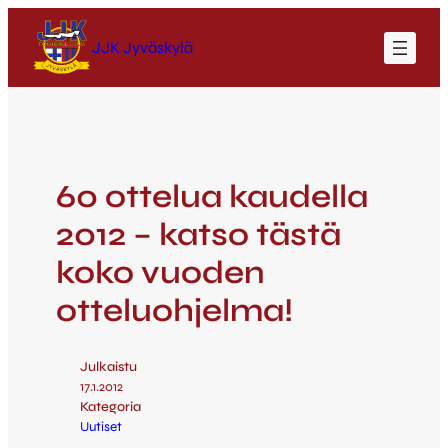
JJK Jyväskylä
60 ottelua kaudella
2012 – katso tästä
koko vuoden
otteluohjelma!
Julkaistu
17.1.2012
Kategoria
Uutiset