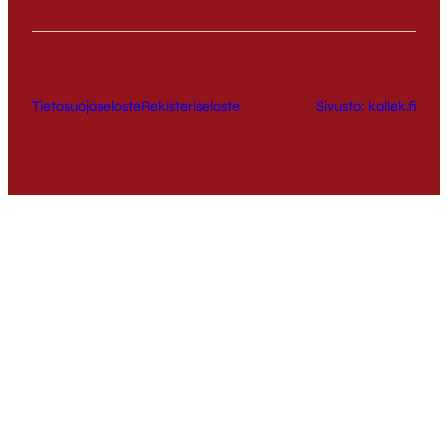
Tietosuojaseloste
Rekisteriseloste
Sivusto: kallek.fi