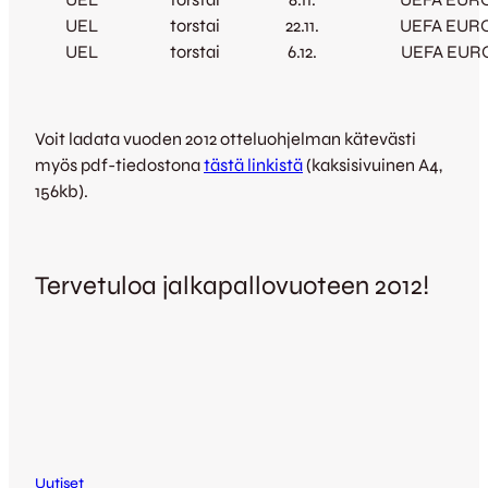
UEL
torstai
22.11.
UEFA EURO
UEL
torstai
6.12.
UEFA EURO
Voit ladata vuoden 2012 otteluohjelman kätevästi
myös pdf-tiedostona
tästä linkistä
(kaksisivuinen A4,
156kb).
Tervetuloa jalkapallovuoteen 2012!
Uutiset