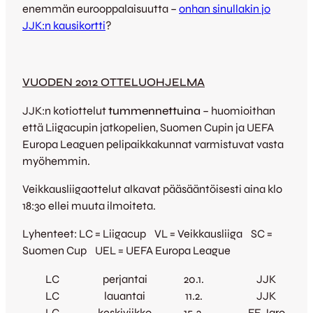
enemmän eurooppalaisuutta –
onhan sinullakin jo
JJK:n kausikortti
?
VUODEN 2012 OTTELUOHJELMA
JJK:n kotiottelut
tummennettuina
– huomioithan
että Liigacupin jatkopelien, Suomen Cupin ja UEFA
Europa Leaguen pelipaikkakunnat varmistuvat vasta
myöhemmin.
Veikkausliigaottelut alkavat pääsääntöisesti aina klo
18:30 ellei muuta ilmoiteta.
Lyhenteet: LC = Liigacup VL = Veikkausliiga SC =
Suomen Cup UEL = UEFA Europa League
LC
perjantai
20.1.
JJK
LC
lauantai
11.2.
JJK
LC
keskiviikko
15.2.
FF Jaro