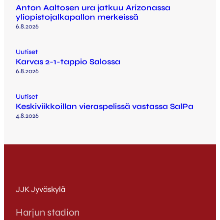
Anton Aaltosen ura jatkuu Arizonassa
yliopistojalkapallon merkeissä
6.8.2026
Uutiset
Karvas 2-1-tappio Salossa
6.8.2026
Uutiset
Keskiviikkoillan vieraspelissä vastassa SalPa
4.8.2026
JJK Jyväskylä
Harjun stadion