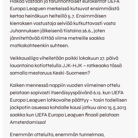
Hakaa vastaan ja tarunhohtoiset eurokentät UEFA
Europa Leaguen merkeissä kutsuvat ensimmäistä
kertaa heinäkuun helteillä 5.7. Ensimmäisen
kierroksen vastustaja selviää kutkuttavasti vasta
Juhannuksen jälkeisenä tiistaina 26.6., joten
jännitettävää riittää viime metreille saakka
matkakohteenkin suhteen.
Veikkausliiga vihelletään poikki lokakuun 27. päivä
lauantaina kotiottelulla JJK-HJK – ratkeaako tässä
samalla mestaruus Keski-Suomeen?
Kaiken mennessä nappiin vuoden viimeinen ottelu
pelataan sopivasti itsenäisyyspäivänä 6.12. kun UEFA
Europa Leaguen lohkovaihe päättyy – tosin todellisen
jackpotin osuessa kohdalle kausi jatkuu aina 15.5.2013
saakka kun UEFA Europa Leaguen finaali pelataan
Amsterdamissa!
Enemmän otteluita, enemmän tunnelmaa,