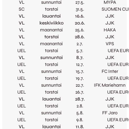
VL
sunnuntai
27.5.
MYPA
SC
torstai
31.5.
SUOMEN CU
VL
lauantai
16.6.
JJK
VL
keskiviikko
20.6.
JJK
VL
maanantai
25.6.
HAKA
VL
torstai
28.6.
JJK
VL
maanantai
2.7.
VPS
UEL
torstai
5.7.
UEFA EUR
VL
sunnuntai
8.7.
JJK
UEL
torstai
12.7.
UEFA EUR
VL
sunnuntai
15.7.
FC Inter
UEL
torstai
19.7.
UEFA EUR
VL
sunnuntai
22.7.
IFK Mariehamn
UEL
torstai
26.7.
UEFA EUR
VL
lauantai
28.7.
JJK
UEL
torstai
2.8.
UEFA EUR
VL
sunnuntai
5.8.
FF Jaro
UEL
torstai
9.8.
UEFA EUR
VL
lauantai
11.8.
JJK