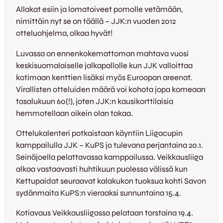
Allakat esiin ja lomatoiveet pomolle vetämään,
nimittäin nyt se on täällä – JJK:n vuoden 2012
otteluohjelma, olkaa hyvät!
Luvassa on ennenkokemattoman mahtava vuosi
keskisuomalaiselle jalkapallolle kun JJK valloittaa
kotimaan kenttien lisäksi myös Euroopan areenat.
Virallisten otteluiden määrä voi kohota jopa komeaan
tasalukuun 60(!), joten JJK:n kausikorttilaisia
hemmotellaan oikein olan takaa.
Ottelukalenteri potkaistaan käyntiin Liigacupin
kamppailulla JJK – KuPS jo tulevana perjantaina 20.1.
Seinäjoella pelattavassa kamppailussa. Veikkausliiga
alkaa vastaavasti huhtikuun puolessa välissä kun
Kettupaidat seuraavat kalakukon tuoksua kohti Savon
sydänmaita KuPS:n vieraaksi sunnuntaina 15.4.
Kotiavaus Veikkausliigassa pelataan torstaina 19.4.