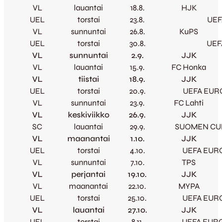
VL
lauantai
18.8.
HJK
UEL
torstai
23.8.
UEF
VL
sunnuntai
26.8.
KuPS
UEL
torstai
30.8.
UEF
VL
sunnuntai
2.9.
JJK
VL
lauantai
15.9.
FC Honka
VL
tiistai
18.9.
JJK
UEL
torstai
20.9.
UEFA EURO
VL
sunnuntai
23.9.
FC Lahti
VL
keskiviikko
26.9.
JJK
SC
lauantai
29.9.
SUOMEN CU
VL
maanantai
1.10.
JJK
UEL
torstai
4.10.
UEFA EURO
VL
sunnuntai
7.10.
TPS
VL
perjantai
19.10.
JJK
VL
maanantai
22.10.
MYPA
UEL
torstai
25.10.
UEFA EURO
VL
lauantai
27.10.
JJK
UEL
torstai
8.11.
UEFA EURO