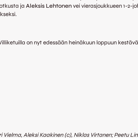
potkusta ja
Aleksis Lehtonen
vei vierasjoukkueen 1-2-jo
kseksi.
Villiketuilla on nyt edessään heinäkuun loppuun kestävä
eri Vielma, Aleksi Kaakinen (c), Niklas Virtanen; Peetu Li