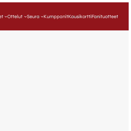
et
Ottelut
Seura
Kumppanit
Kausikortti
Fanituotteet