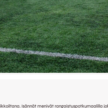
kiviikkoiltana. Isännät menivät rangaistuspotkumaalilla j