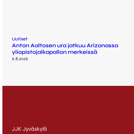
Uutiset
Anton Aaltosen ura jatkuu Arizonassa
yliopistojalkapallon merkeissä
6.8.2026
JJK Jyväskylä