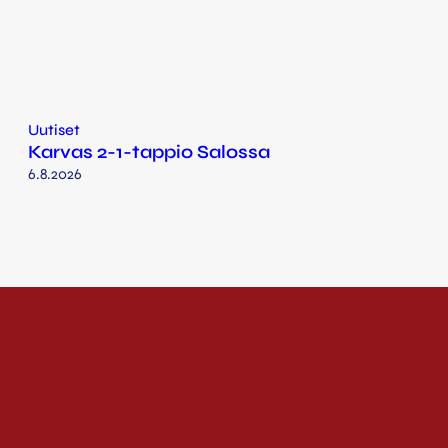
Uutiset
Karvas 2-1-tappio Salossa
6.8.2026