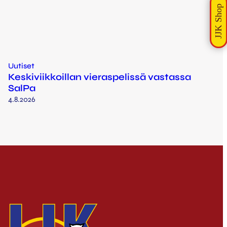
Uutiset
Keskiviikkoillan vieraspelissä vastassa
SalPa
4.8.2026