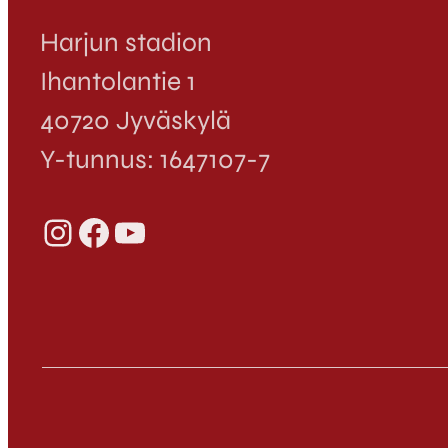
Harjun stadion
Ihantolantie 1
40720 Jyväskylä
Y-tunnus: 1647107-7
Instagram
Facebook
YouTube