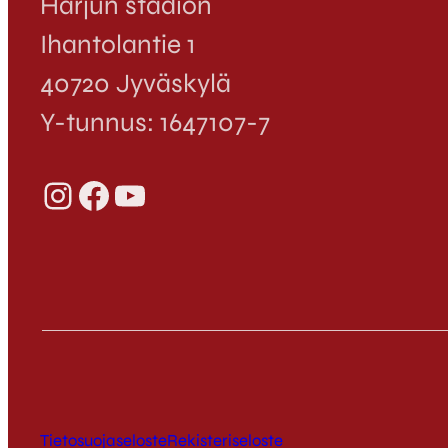
Harjun stadion
Ihantolantie 1
40720 Jyväskylä
Y-tunnus: 1647107-7
Instagram
Facebook
YouTube
Tietosuojaseloste
Rekisteriseloste