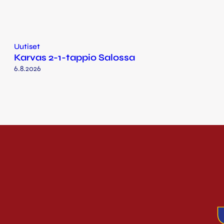
Uutiset
Karvas 2-1-tappio Salossa
6.8.2026