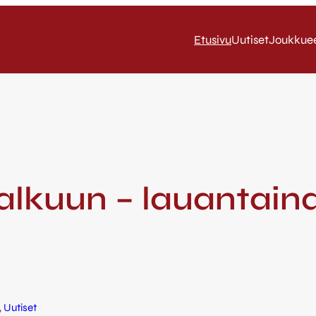
Etusivu
Uutiset
Joukkue
alkuun – lauantaina
, 
Uutiset