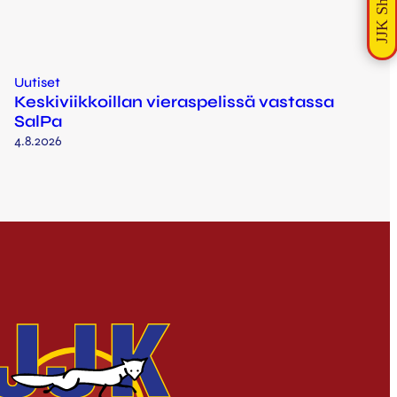
Uutiset
Keskiviikkoillan vieraspelissä vastassa
SalPa
4.8.2026