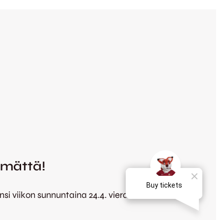
ämättä!
si viikon sunnuntaina 24.4. vierasottelulla