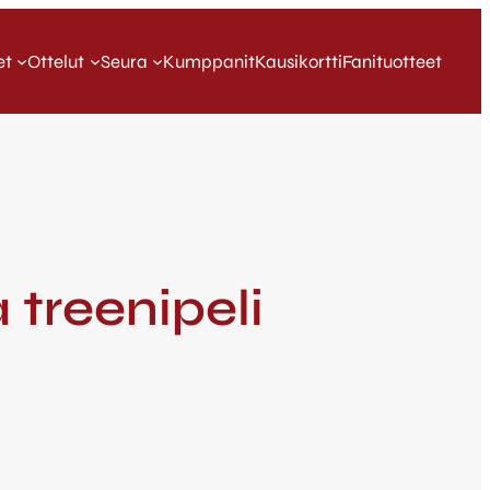
et
Ottelut
Seura
Kumppanit
Kausikortti
Fanituotteet
 treenipeli