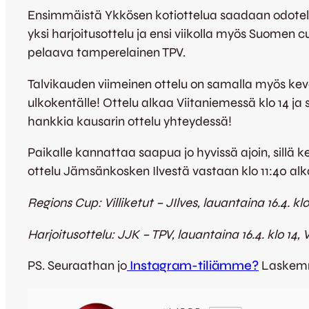
Ensimmäistä Ykkösen kotiottelua saadaan odotella
yksi harjoitusottelu ja ensi viikolla myös Suomen 
pelaava tamperelainen TPV.
Talvikauden viimeinen ottelu on samalla myös k
ulkokentälle! Ottelu alkaa Viitaniemessä klo 14 ja 
hankkia kausarin ottelu yhteydessä!
Paikalle kannattaa saapua jo hyvissä ajoin, sillä k
ottelu Jämsänkosken Ilvestä vastaan klo 11:40 alk
Regions Cup: Villiketut – JIlves, lauantaina 16.4. klo
Harjoitusottelu: JJK – TPV, lauantaina 16.4. klo 14, 
PS. Seuraathan jo
Instagram-tiliämme?
Laskemme