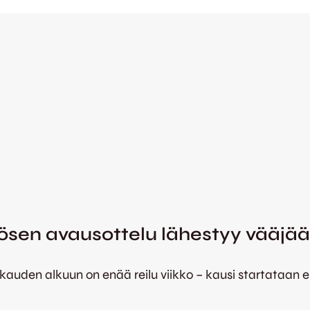
ösen avausottelu lähestyy vääjä
akauden alkuun on enää reilu viikko – kausi startataan en