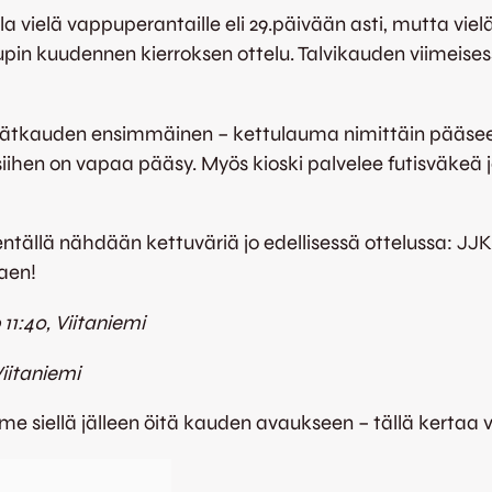
 vielä vappuperantaille eli 29.päivään asti, mutta vie
cupin kuudennen kierroksen ottelu. Talvikauden viimeis
evätkauden ensimmäinen – kettulauma nimittäin pääs
siihen on vapaa pääsy. Myös kioski palvelee futisväkeä j
entällä nähdään kettuväriä jo edellisessä ottelussa: JJK:
aen!
 11:40, Viitaniemi
Viitaniemi
 siellä jälleen öitä kauden avaukseen – tällä kertaa vi