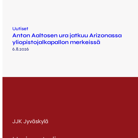
Uutiset
Anton Aaltosen ura jatkuu Arizonassa
yliopistojalkapallon merkeissä
6.8.2026
JJK Jyväskylä