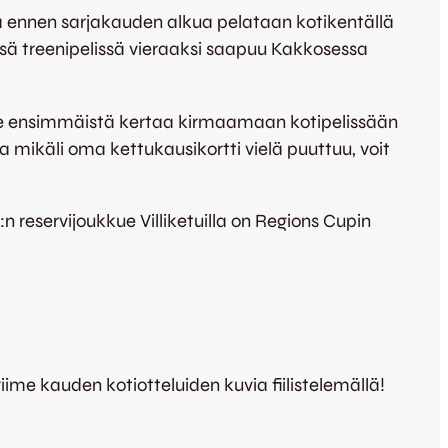
lä ennen sarjakauden alkua pelataan kotikentällä
essä treenipelissä vieraaksi saapuu Kakkosessa
ee ensimmäistä kertaa kirmaamaan kotipelissään
a mikäli oma kettukausikortti vielä puuttuu, voit
n reservijoukkue Villiketuilla on Regions Cupin
ime kauden kotiotteluiden kuvia fiilistelemällä!