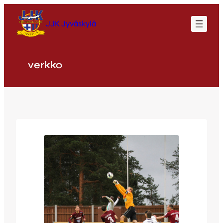
Siirry
sisältöön
JJK Jyväskylä
verkko