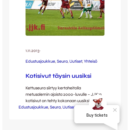
1.11.2013
·
Edustusjoukkue
, 
Seura
, 
Uutiset
, 
Yhteisö
Kotisivut täysin uusiksi
Kettuseura siirtyy kertaheitolla
metusalemin ajoista 2000-luvulle – JJK:n
kotisivut on tehty kokonaan uusiksi. –
Edustusjoukkue
Rehellisyyden nimissä, jo oli aikakin. Kovasti
, 
Seura
, 
Uutiset
, 
Yhteisö
on viime viikot hikoiltu tämän projektin
eteen ja suhteellisen tyytyväinen voi nyt
olla. Toki tämä on tavallaan vain