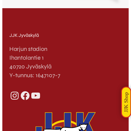
lähtölaukaus monelle hyvälle asialle, sillä
nyt meillä on viimeinkin toimiva alusta jolla
voimme toteuttaa niitä viestinnällisiä
asioita…
JJK Jyväskylä
Harjun stadion
Ihantolantie 1
40720 Jyväskylä
Y-tunnus: 1647107-7
Instagram
Facebook
YouTube