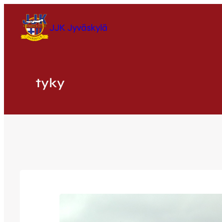
Siirry
sisältöön
JJK Jyväskylä
tyky