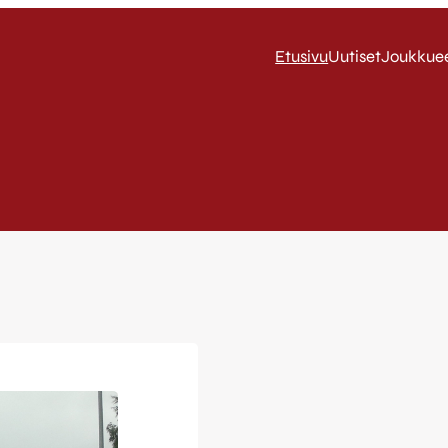
Etusivu
Uutiset
Joukkue