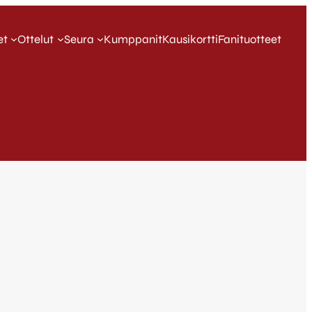
et
Ottelut
Seura
Kumppanit
Kausikortti
Fanituotteet