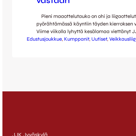
vastaan
Pieni maaottelutauko on ohi ja liigaottelut
pyörähtämässä käyntiin täyden kierroksen v
Viime viikolla lyhyttä kesälomaa viettänyt J
Edustusjoukkue
kuluvalla viikolla uurtanut treenikentällä tau
, 
Kumppanit
, 
Uutiset
, 
Veikkauslii
edeltäneen avausliigavoiton siivittämän inn
voimin. JJK valmistautui torstaiseen FF Ja
kohtaamiseensa tiistai-iltaisena kenraaliha
tiukka matsi yhteistyökumppani Rejlersiä v
Hyvähenkisessä ja vauhdikkaassa ottelussa
JJK Jyväskylä