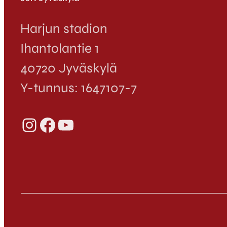
Harjun stadion
Ihantolantie 1
40720 Jyväskylä
Y-tunnus: 1647107-7
Instagram
Facebook
YouTube