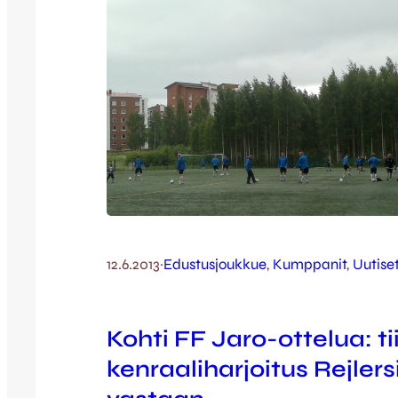
12.6.2013
·
Edustusjoukkue
, 
Kumppanit
, 
Uutise
Kohti FF Jaro-ottelua: ti
kenraaliharjoitus Rejlers