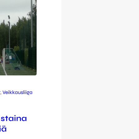
t
, 
Veikkausliiga
istaina
iä