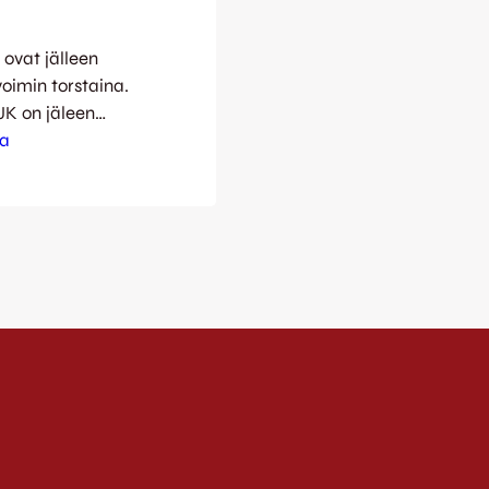
 ovat jälleen
oimin torstaina.
JK on jäleen
on ja sitä
ga
on ja energian
ro-
rjoituksenaan
astaan.
…