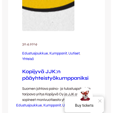
30.4.2014
·
Edustusjoukkue
, 
Kumppanit
, 
Uutiset
, 
Yhteisö
Kopijyvä JJK:n
pääyhteistyökumppaniksi
Suomen johtava paino- ja tulostuspalveluja
tarjoava yritys Kopijyvä Oy ja JJK ovat
sopineet monivuotisesta yhteistyöstä, joka
Edustusjoukkue
koskee niin JJK:n edustusjoukkuetta kuin
, 
Kumppanit
, 
Uutiset
, 
Yhteisö
junioreitakin. Juuri allekirjoitettu