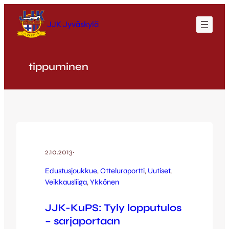
Siirry
sisältöön
JJK Jyväskylä
tippuminen
2.10.2013
·
Edustusjoukkue
, 
Otteluraportti
, 
Uutiset
, 
Veikkausliiga
, 
Ykkönen
JJK-KuPS: Tyly lopputulos
– sarjaportaan