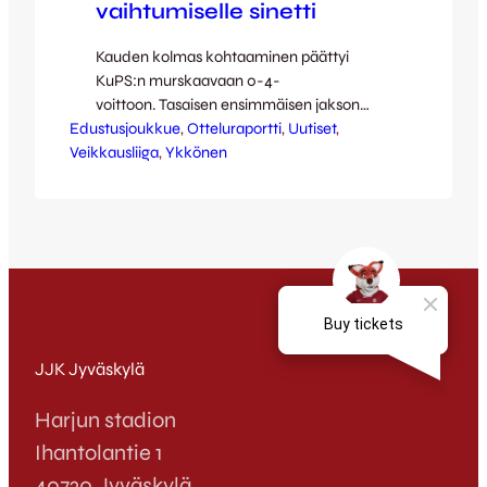
vaihtumiselle sinetti
Kauden kolmas kohtaaminen päättyi
KuPS:n murskaavaan 0-4-
voittoon. Tasaisen ensimmäisen jakson
Edustusjoukkue
aikana isännille sattui yksi kauden mittaan
, 
Otteluraportti
, 
Uutiset
, 
Veikkausliiga
niin tutuksi tulleista nukahduksista omassa
, 
Ykkönen
päässä ja Ats Purje rokotti siitä armotta.
Toinen jakso alkoi kotijoukkueen kannalta
hyvin ja kun vain muutama minuutti oli
takana, aukeni Antto Hilskalle mainio
paikka tasoitukseen – kaikkien harmiksi
pallo kolahti kuitenkin tolppaan ja lirui…
JJK Jyväskylä
Harjun stadion
Ihantolantie 1
40720 Jyväskylä