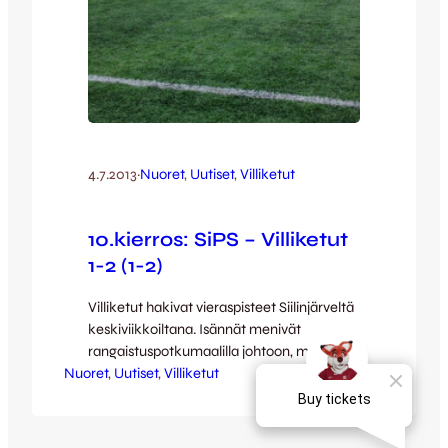
4.7.2013
·
Nuoret
, 
Uutiset
, 
Villiketut
10.kierros: SiPS – Villiketut
1-2 (1-2)
Villiketut hakivat vieraspisteet Siilinjärveltä
keskiviikkoiltana. Isännät menivät
rangaistuspotkumaalilla johtoon, mutta
Nuoret
Ketut kirivät ohi vielä ennen taukoa: ensin
, 
Uutiset
, 
Villiketut
Robert Taylor tasoitti pelin suoraan
vapaapotkusta ja Aleksis Lehtonen vei
vierasjoukkueen 1-2-johtoon vielä ennen