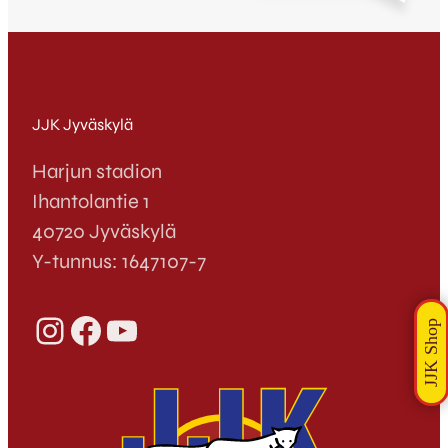
taukoa. Toisella jaksolla ei maaleja nähty,
joten 1-2 jäi myös ottelun lopputulokseksi.
Itä- ja Keski-Suomen Kolmonen on
puolivälissä ja Villiketuilla on nyt edessään…
JJK Jyväskylä
Harjun stadion
Ihantolantie 1
40720 Jyväskylä
Y-tunnus: 1647107-7
Instagram
Facebook
YouTube