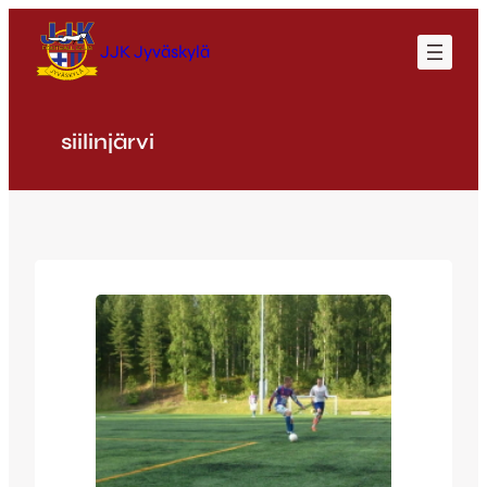
Siirry
sisältöön
JJK Jyväskylä
siilinjärvi