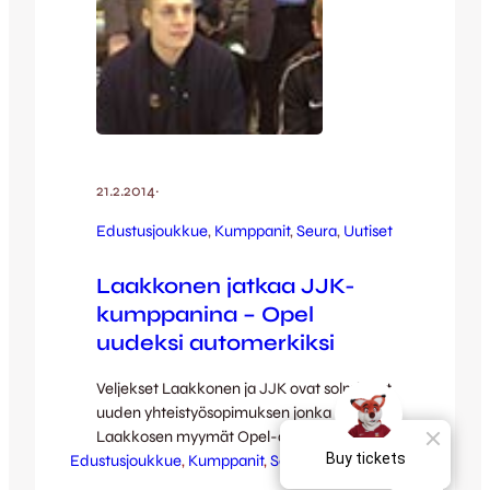
21.2.2014
·
Edustusjoukkue
, 
Kumppanit
, 
Seura
, 
Uutiset
Laakkonen jatkaa JJK-
kumppanina – Opel
uudeksi automerkiksi
Veljekset Laakkonen ja JJK ovat solmineet
uuden yhteistyösopimuksen jonka kautta
Laakkosen myymät Opel-autot hoitavat
Edustusjoukkue
jatkossa JJK:n liikkumistarpeita. – JJK on
, 
Kumppanit
, 
Seura
, 
Uutiset
Keski-Suomen suurin palloiluseura ja tekee