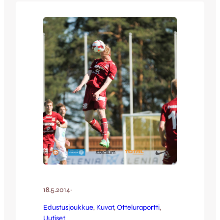
height=”360″] [envira-gallery id=”54183″]
JJK:n seuraava kotiottelu pelataan aina
aurinkoisella Harjun stadionilla
sunnuntaina 1.6. klo 16:00, sillloin vastassa
Joensuun ylpeys Jippo. Tule ja tue…
18.5.2014
·
Edustusjoukkue
, 
Kuvat
, 
Otteluraportti
, 
Uutiset