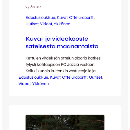
27.8.2014
·
Edustusjoukkue
, 
Kuvat
, 
Otteluraportti
, 
Uutiset
, 
Videot
, 
Ykkönen
Kuva- ja videokooste
sateisesta maanantaista
Kettujen yhdeksän ottelun glooria katkesi
tylysti kotitappioon FC Jazzia vastaan.
Kaikki kunnia kuitenkin vastustajalle ja
Edustusjoukkue
varsinkin hattutempun häkittäneelle
, 
Kuvat
, 
Otteluraportti
, 
Uutiset
, 
Videot
Alekos Alekoulle, tässä vielä liikkuvaa ja
, 
Ykkönen
liikkumatonta kuvaa maanantailta! Jussi
Reinilän hienot kuvat syystunnelmaiselta
Harjun stadionilta: [envira-gallery
id=”55295″] Full Focus Median maukas
maalikooste: [youtube id=”soYUymlsN9k”
width=”640″ height=”360″] Kauaa ei
kannata kotitappiotakaan kuitenkaan