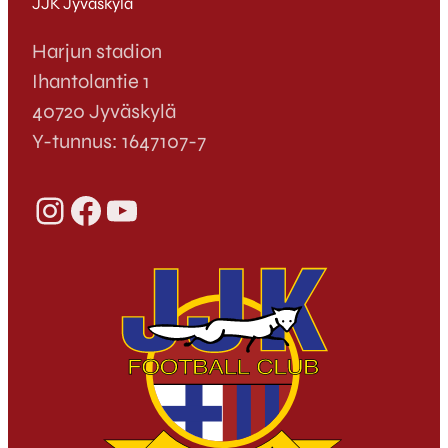
JJK Jyväskylä
Harjun stadion
Ihantolantie 1
40720 Jyväskylä
Y-tunnus: 1647107-7
Instagram
Facebook
YouTube