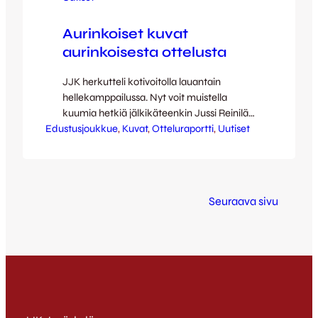
Aurinkoiset kuvat
aurinkoisesta ottelusta
JJK herkutteli kotivoitolla lauantain
hellekamppailussa. Nyt voit muistella
kuumia hetkiä jälkikäteenkin Jussi Reinilän
Edustusjoukkue
hienojen valokuvien siivittämänä! [envira-
, 
Kuvat
, 
Otteluraportti
, 
Uutiset
gallery id=”54034″] Muista myös
kotisivuiltamme löytyvä tarkka
otteluraportti ja videokooste. Seuraava
kotiottelumme pelataan perjantaina 23.5.
Seuraava sivu
klo 18:30 aina aurinkoisella Harjulla,
vastassa tuolloin HIFK. Ennakkoliput
todella edullisesti Lippupalvelun
verkkopalvelusta – tervetuloa!