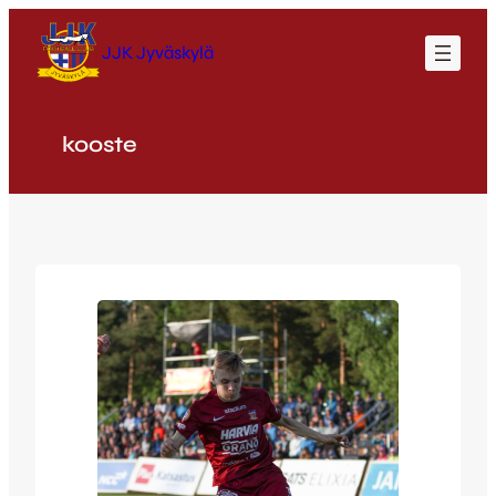
Siirry
sisältöön
JJK Jyväskylä
kooste