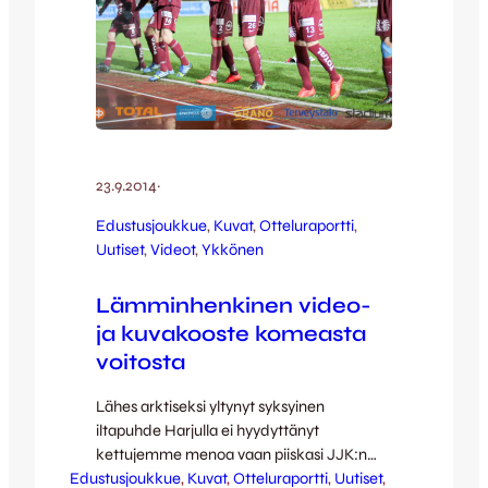
23.9.2014
·
Edustusjoukkue
, 
Kuvat
, 
Otteluraportti
, 
Uutiset
, 
Videot
, 
Ykkönen
Lämminhenkinen video-
ja kuvakooste komeasta
voitosta
Lähes arktiseksi yltynyt syksyinen
iltapuhde Harjulla ei hyydyttänyt
kettujemme menoa vaan piiskasi JJK:n
Edustusjoukkue
upeaan murskavoittoon lukemin 4-1.
, 
Kuvat
, 
Otteluraportti
, 
Uutiset
, 