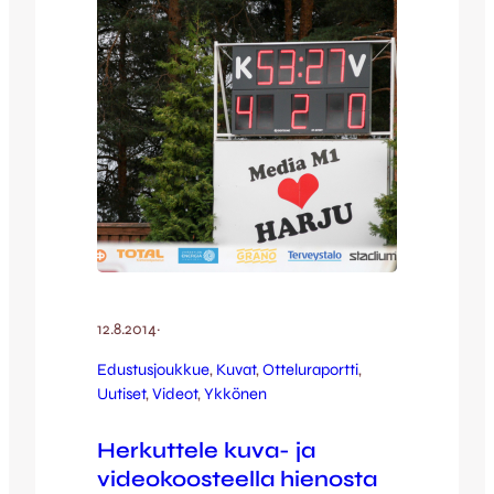
murehtia, sillä onneksi seuraava maukas…
12.8.2014
·
Edustusjoukkue
, 
Kuvat
, 
Otteluraportti
, 
Uutiset
, 
Videot
, 
Ykkönen
Herkuttele kuva- ja
videokoosteella hienosta