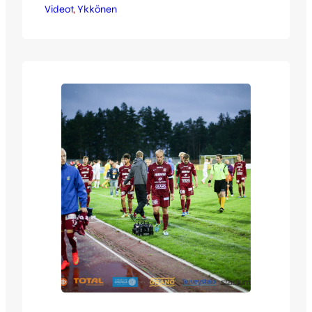
Videot
Lämmitä mieltäsi sekä sydäntäsi näillä
, 
Ykkönen
kuvilla sekä videokoosteella! Jussi Reinilän
kuumat kuvat Harjun napapiiriltä: [envira-
gallery id=”55495″] Full Focus Median
lämmittävä videokooste Harjun
monsuunista: [youtube id=”uACxvFtuPHY”
width=”640″ height=”360″] JJK jatkaa
pelejään Ykkösessä sunnuntaina
vierasreissulla Vantaalle. Upea
jalkapallokausi…