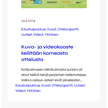
24.5.2014
·
Edustusjoukkue
, 
Kuvat
, 
Otteluraportti
, 
Uutiset
, 
Videot
, 
Ykkönen
Kuva- ja videokooste
keliltään komeasta
ottelusta
Kotijoukkueen näkökulmasta aurinko oli
ainut hellivä tekijä perjantain hellematsissa.
Vaikka celsius-asteet eivät pikseleiden
Edustusjoukkue
muodossa täysin välitykkään, voit palata
, 
Kuvat
, 
Otteluraportti
, 
Uutiset
, 
Videot
perjantain tunnelmiin Jussi Reinilän
, 
Ykkönen
kuvakoosteen ja Full Focus Median
videokoosteen merkeissä! [youtube
id=”v8dfz3r0LJo” width=”640″