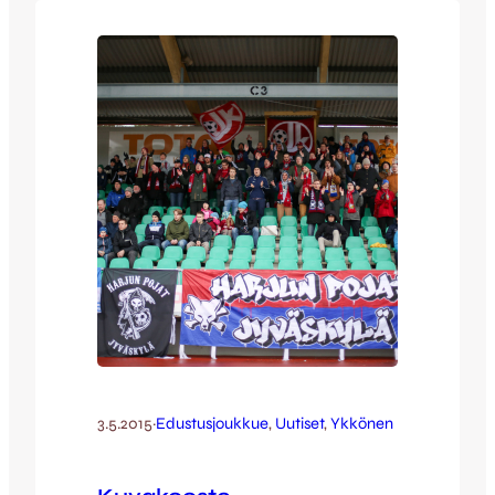
molemmille. Kettu-TV:n kooste ottelusta
löytyy jälleen Youtubesta: [youtube
id=”HQXBhKzu1Zk” width=”640″
height=”360″] Myös Jussi Reinilä ikuisti
jälleen kamppailua Harjun auringon alla:
[envira-gallery id=”57944″]
3.5.2015
·
Edustusjoukkue
, 
Uutiset
, 
Ykkönen