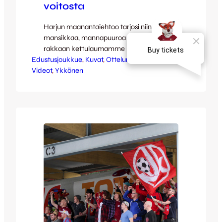
voitosta
Harjun maanantaiehtoo tarjosi niin
mansikkaa, mannapuuroa kuin maalejakin
rakkaan kettulaumamme latoessa
Edustusjoukkue
tulostaululle sydämelliset 4-0 lukemat
, 
Kuvat
, 
Otteluraportti
, 
Uutiset
, 
Videot
Mikko Mannisen, Benno Hanslianin ja
, 
Ykkönen
Antto Hilskan kahden maukkaan
viimeistelyn merkeissä. Tässä niin liikkuvaa
kuin liikkumatontakin kuvaa maalijuhlasta,
olkaa hyvät! Full Focus Median
videokooste: [youtube id=”krhWvrWph2A”
width=”640″ height=”360″] Jussi Reinilän
hienot valokuvat: [envira-gallery
id=”55128″] Voiton myötä JJK venytti
peräkkäisten tappiottomien…