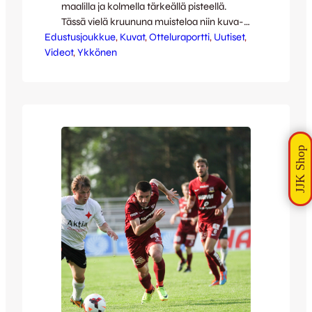
maalilla ja kolmella tärkeällä pisteellä.
Tässä vielä kruununa muisteloa niin kuva-
Edustusjoukkue
kuin videomuodossakin, olkaa hyvät! Jussi
, 
Kuvat
, 
Otteluraportti
, 
Uutiset
, 
Videot
Reinilän mahtavat potretit: [envira-gallery
, 
Ykkönen
id=”54349″] Full Focus Median hieno
videokooste: [youtube
id=”NGZEK8N2gD0″ width=”640″
height=”360″] JJK:n seuraava kotiottelu jo
keskiviikkona 4.6. klo 18:30 aina
aurinkoisella Harjulla, tuolloin vastassa
sarjakakkonen PK-35. Tervetuloa!