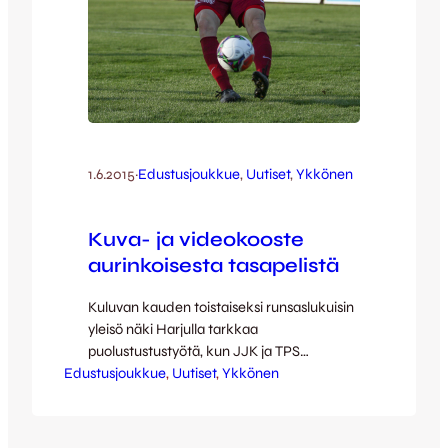
1.6.2015
·
Edustusjoukkue
, 
Uutiset
, 
Ykkönen
Kuva- ja videokooste
aurinkoisesta tasapelistä
Kuluvan kauden toistaiseksi runsaslukuisin
yleisö näki Harjulla tarkkaa
puolustustustyötä, kun JJK ja TPS
Edustusjoukkue
mittelivät paremmuudestaan sunnuntaina.
, 
Uutiset
, 
Ykkönen
Selvyyttä paremmuudesta ei tällä kertaa
saatu, vaan tuloksena oli pisteiden tasajako
ja kolmas perättäinen nollapeli