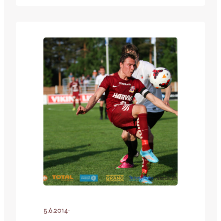
maalikoosteen muodossa! [envira-gallery
id=”54875″] [youtube id=”k-E0r4gjw4I”
width=”640″ height=”360″] Ketut jatkavat
urakointiaan putkella vieraspelejä ja
seuraava kotiottelu pelataan aina
aurinkoisella Harjulla maanantaina 11.8.
Tervetuloa!
5.6.2014
·