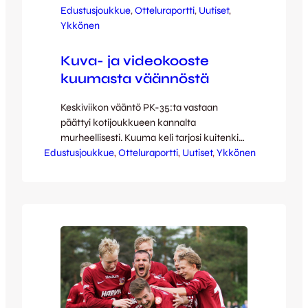
Edustusjoukkue
, 
Otteluraportti
, 
Uutiset
, 
Ykkönen
Kuva- ja videokooste
kuumasta väännöstä
Keskiviikon vääntö PK-35:ta vastaan
päättyi kotijoukkueen kannalta
murheellisesti. Kuuma keli tarjosi kuitenkin
Edustusjoukkue
mukavaa silmänruokaa katsomontäydeltä,
, 
Otteluraportti
, 
Uutiset
, 
Ykkönen
palaa tasaisen väännön tunnelmiin näiden
kuvien ja videon merkeissä. Jussi Reinilän
mahtavat valokuvat kuumasta ottelusta:
[envira-gallery id=”54466″] Full Focus
Median terävä videokooste ottelun
huippuhetkistä: [youtube
id=”h2w0vaQLXho” width=”640″
height=”360″] JJK kohtaa vantaalaiset jo
toistamiseen peräjälkeen heti sunnuntaina.
Seuraava kotiottelu AC Oulua…