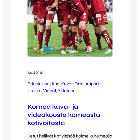
1.6.2014
·
Edustusjoukkue
, 
Kuvat
, 
Otteluraportti
, 
Uutiset
, 
Videot
, 
Ykkönen
Komea kuva- ja
videokooste komeasta
kotivoitosta
Ketut hellivät kotiyleisöä kolmella komealla