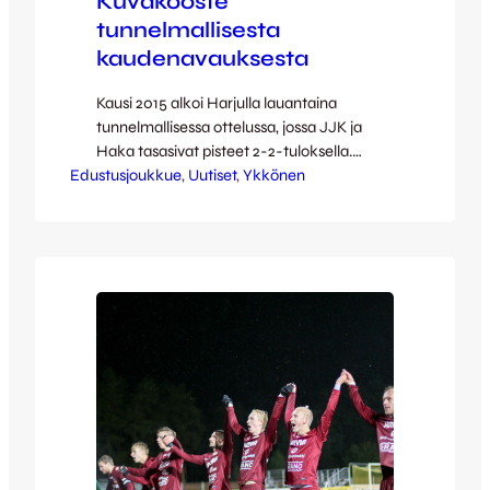
Kuvakooste
tunnelmallisesta
kaudenavauksesta
Kausi 2015 alkoi Harjulla lauantaina
tunnelmallisessa ottelussa, jossa JJK ja
Haka tasasivat pisteet 2-2-tuloksella.
Edustusjoukkue
Videokooste vaiheikkaasta ottelusta löytyy
, 
Uutiset
, 
Ykkönen
Youtube-kanavaltamme: [youtube
id=”hrMz5PrOBJU” width=”640″
height=”360″] Paikalla oli – ja tulee
olemaan jälleen läpi kauden – tuttuun
tapaan myös hovikuvaajamme Jussi
Reinilä, jonka totutun laadukkaita kuvia voi
ihastella tästä – olkaa hyvät! [envira-
gallery id=”57464″]