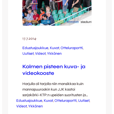
17.7.2014
·
Edustusjoukkue
, 
Kuvat
, 
Otteluraportti
, 
Uutiset
, 
Videot
, 
Ykkönen
Kolmen pisteen kuva- ja
videokooste
Harjulla oli tarjolla niin mansikkaa kuin
mannapuuroakin kun JJK kaatoi
sarjakärki-KTP:n upeiden suoritusten ja
Edustusjoukkue
ennätysyleisön kannustuksen siivittämänä.
, 
Kuvat
, 
Otteluraportti
, 
Uutiset
, 
Videot
Näitä hetkiä kelpaa kerrata Jussi Reinilän
, 
Ykkönen
komeiden kuvien ja Full Focus Median