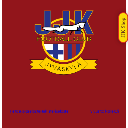
Tietosuojaseloste
Rekisteriseloste
Sivusto: kallek.fi