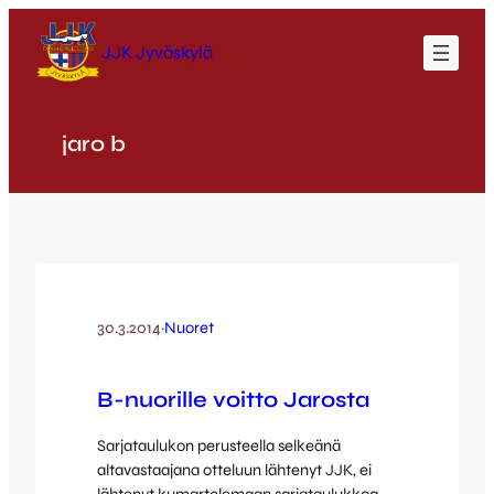
Siirry
sisältöön
JJK Jyväskylä
jaro b
30.3.2014
·
Nuoret
B-nuorille voitto Jarosta
Sarjataulukon perusteella selkeänä
altavastaajana otteluun lähtenyt JJK, ei