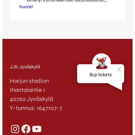
lähtenyt kumartelemaan sarjataulukkoa.
Nuoret
Ensimmäisestä ottelusta lähtien
nousujohteisesti peliään parantanut
Ketturyhmä, tietää mihin kykenee ja mitkä
asiat pitää korjaantua, jotta tulokset
taululla olisivat mielyttävämmät. Ottelu
alkoi Jarolle tyypillisesti kovalla prässillä
pienehkössä Tellus-hallissa, hyvin nopeasti
kuitenkin löydettiin eväät pelata palloa
linjojen väliin, joista päästiin hyvin
tasapainoisesti hyökkäämään. Oma tiivis…
JJK Jyväskylä
Harjun stadion
Ihantolantie 1
40720 Jyväskylä
Y-tunnus: 1647107-7
Instagram
Facebook
YouTube