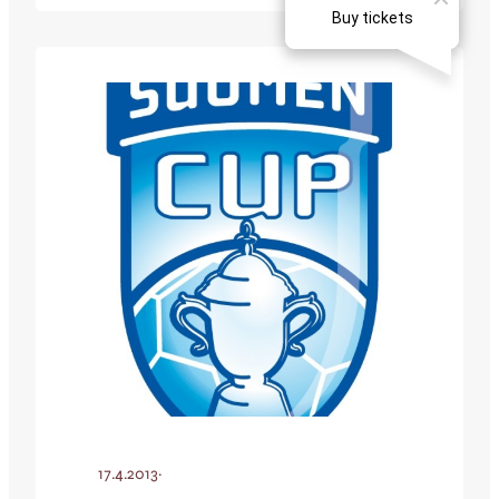
Liigacup-menestyksensä ansiosta JJK
aloittaa Cupin suoraan 6. kierrokselta eli
kuudentoista parhaan joukosta.
Vastustajaksi valikoitui kiemuraisen
arvonnan jälkeen lopulta BK-46, joka pelaa
Kakkosen etelälohkossa. Ottelu pelataan
torstaina 25.4. kello…
17.4.2013
·