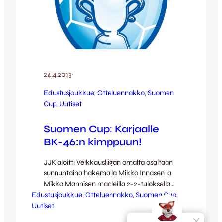
24.4.2013
·
Edustusjoukkue
, 
Otteluennakko
, 
Suomen
Cup
, 
Uutiset
Suomen Cup: Karjaalle
BK-46:n kimppuun!
JJK aloitti Veikkausliigan omalta osaltaan
sunnuntaina hakemalla Mikko Innasen ja
Mikko Mannisen maaleilla 2-2-tuloksella
Edustusjoukkue
vieraspisteen Maarianhaminasta.
, 
Otteluennakko
, 
Suomen Cup
, 
Uutiset
Seuraavaksi on aika aloittaa Kettupaitojen
osalta myös Suomen Cup. Hyvän