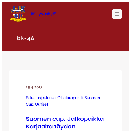
Siirry
sisältöön
JJK Jyväskylä
bk-46
25.4.2013
·
Edustusjoukkue
, 
Otteluraportti
, 
Suomen
Cup
, 
Uutiset
Suomen cup: Jatkopaikka
Karjaalta täyden