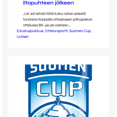
iltapuhteen jälkeen
JJK sai tehdä töitä koko rahan edestä
torstaina Karjaalla ottaakseen jatkopaikan
ottelussa BK-46:aa vastaan.
Edustusjoukkue
Jatkoonmenijä haettiin lopulta
, 
Otteluraportti
, 
Suomen Cup
, 
Uutiset
rangaistuspotkukisasta, jossa JJK oli
parempi osumin 1-4. Pilkkumaalit
niittasivat Jordi van Gelderen, Mikko
Innanen, Benno Hanslian sekä Topi
Järvinen. Lisäksi Ville Viljala otti komean ja
tärkeän torjunnan – BK:lta vain toppari
Jarno Kritz onnistui maalinteossa. Ottelun
kuvio…