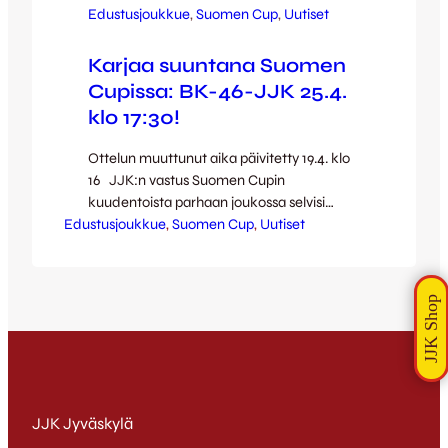
Edustusjoukkue
, 
Suomen Cup
, 
Uutiset
Karjaa suuntana Suomen
Cupissa: BK-46-JJK 25.4.
klo 17:30!
Ottelun muuttunut aika päivitetty 19.4. klo
16 JJK:n vastus Suomen Cupin
kuudentoista parhaan joukossa selvisi
Edustusjoukkue
keskiviikkoiltana, kun Klubi 04 ja BK-46
, 
Suomen Cup
, 
Uutiset
pelasivat oman viidennen kierroksen
ottelunsa. BK-46 peittosi Klubi 04:n 0-1,
kun Pete Rantala niittasi juuri vaihdosta
tultuaan ottelun ainoan maalin – niinpä
JJK saa vastaansa karjaalaisjoukkueen.
BK-46 pelaa Kakkosen etelälohkossa ja
saa…
JJK Jyväskylä