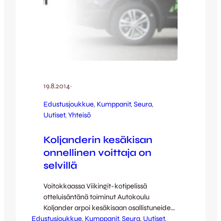
19.8.2014
·
Edustusjoukkue
, 
Kumppanit
, 
Seura
, 
Uutiset
, 
Yhteisö
Koljanderin kesäkisan
onnellinen voittaja on
selvillä
Voitokkaassa Viikingit-kotipelissä
otteluisäntänä toiminut Autokoulu
Koljander arpoi kesäkisaan osallistuneiden
Edustusjoukkue
kesken 150 euron lahjakortin autokoulun
, 
Kumppanit
, 
Seura
, 
Uutiset
, 