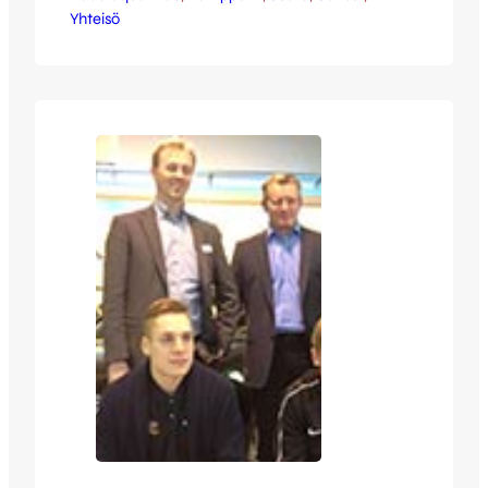
Yhteisö
palveluihin. Onnetar nosti iloiseksi
voittajaksi Mikko Holttisen – onneksi
olkoon! Voittajalle on ilmoitettu
henkilökohtaisesti voitosta. JJK ja
Autokoulu Koljander kiittävät kaikkia
kisaan osallistuneita ja toivottavat
turvallisia ajokilometrejä jatkossakin!