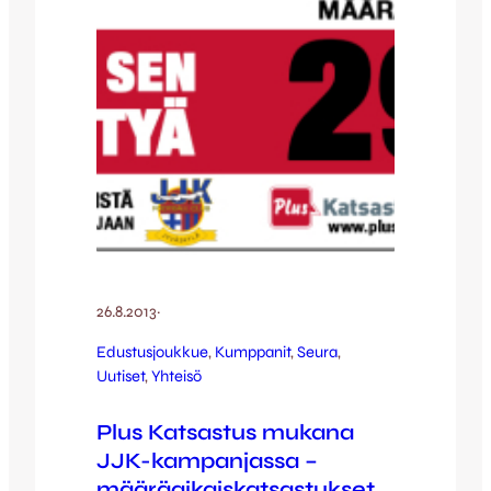
kilometrejä jo melkein…
26.8.2013
·
Edustusjoukkue
, 
Kumppanit
, 
Seura
, 
Uutiset
, 
Yhteisö
Plus Katsastus mukana
JJK-kampanjassa –
määräaikaiskatsastukset