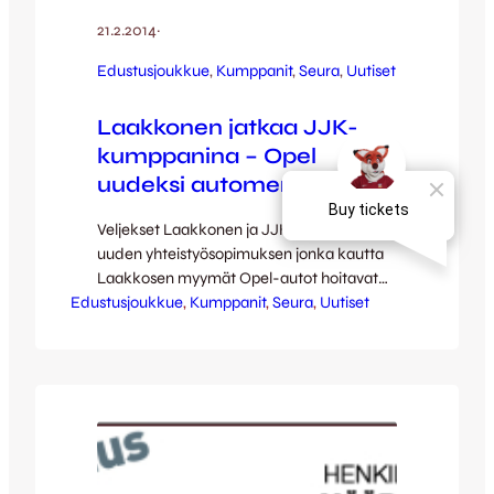
21.2.2014
·
Edustusjoukkue
, 
Kumppanit
, 
Seura
, 
Uutiset
Laakkonen jatkaa JJK-
kumppanina – Opel
uudeksi automerkiksi
Veljekset Laakkonen ja JJK ovat solmineet
uuden yhteistyösopimuksen jonka kautta
Laakkosen myymät Opel-autot hoitavat
Edustusjoukkue
jatkossa JJK:n liikkumistarpeita. – JJK on
, 
Kumppanit
, 
Seura
, 
Uutiset
Keski-Suomen suurin palloiluseura ja tekee
hyvää työtä niin edustusjoukkueessa kuin
junioripuolellakin. Me haluamme olla
mukana tukemassa seuraa jatkossakin,
Laakkosen Jyväskylän autotalon johtaja
Harri Pasanen kertoo iloisena. JJK:lle ja
Laakkoselle on kertynyt yhteisiä