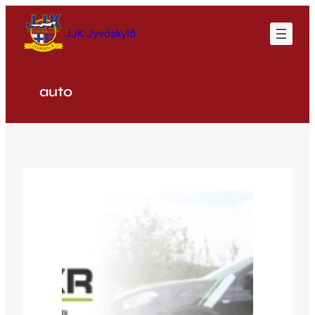
Siirry
sisältöön
JJK Jyväskylä
auto