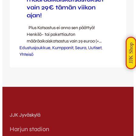
vain 29€ tämän viikon
ajan!
Plus Katsastus ei anna sen päättyä!
Henkilö- tai pakettiauton
määräaikaiskatsastus vain 29 euroa (+
Edustusjoukkue
päästömittaus) koko tämän viikon ajan
, 
Kumppanit
, 
Seura
, 
Uutiset
, 
Yhteisö
Plus Katsastuksen toimipisteissä Keljossa ja
Seppälänkankaalla. Huippuedullinen hinta
on voimassa myös ilman ajanvarausta!
Loistavan tarjouksen lisäksi Plus Katsastus
kantaa kortensa kekoon JJK:n
pelastuskampanjaan, sillä 10% koko viikon
myynnistä lahjoitetaan JJK:n Emme anna
sen…
JJK Jyväskylä
Harjun stadion