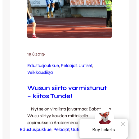
15.8.2013
·
Edustusjoukkue
, 
Pelaajat
, 
Uutiset
, 
Veikkausliiga
Wusun siirto varmistunut
– kiitos Tunde!
Nyt se on virallista ja varmaa: Babatunde
Wusu siirtyy kauden mittaisella
sopimuksella Arabiemiraatteihin toiseksi
Edustusjoukkue
korkeimmalla sarjatasolla pelaavan Al
, 
Pelaajat
, 
Uutiset
, 
Veikkausliiga
Khaleej FC:n riveihin. Laajalti rakastetun