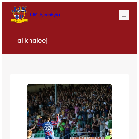
Siirry
sisältöön
JJK Jyväskylä
al khaleej