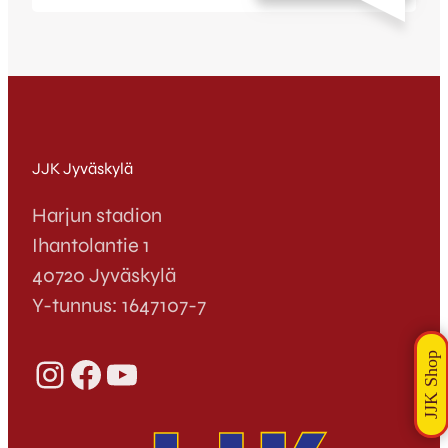
kärkimiehen tällä erää viimeiseksi otteluksi
JJK-paidassa jäi Harjulla 5.8. pelattu
MYPA-ottelu. Wusu siirtyi JJK:hon
Mikkelin Palloilijoista kaudeksi 2007 ja oli
maaleineen yksi suurimmista tekijöistä,
kun Kettupaidat nousivat historiallisesti
Veikkausliigaan…
JJK Jyväskylä
Harjun stadion
Ihantolantie 1
40720 Jyväskylä
Y-tunnus: 1647107-7
Instagram
Facebook
YouTube