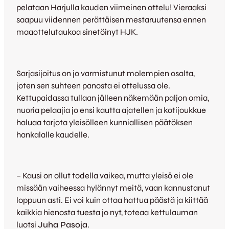
pelataan Harjulla kauden viimeinen ottelu! Vieraaksi
saapuu viidennen perättäisen mestaruutensa ennen
maaottelutaukoa sinetöinyt HJK.
Sarjasijoitus on jo varmistunut molempien osalta,
joten sen suhteen panosta ei ottelussa ole.
Kettupaidassa tullaan jälleen näkemään paljon omia,
nuoria pelaajia jo ensi kautta ajatellen ja kotijoukkue
haluaa tarjota yleisölleen kunniallisen päätöksen
hankalalle kaudelle.
– Kausi on ollut todella vaikea, mutta yleisö ei ole
missään vaiheessa hylännyt meitä, vaan kannustanut
loppuun asti. Ei voi kuin ottaa hattua päästä ja kiittää
kaikkia hienosta tuesta jo nyt, toteaa kettulauman
luotsi
Juha Pasoja
.