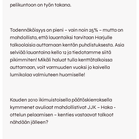
pelikuntoon on työn takana.
Todennäköisyys on pieni – vain noin 25% – mutta on
mahdollista, että lauantaiksi tarvitaan Harjulle
talkoolaisia auttamaan kentän puhdistuksesta. Asia
selviää lauantaina kello 12 ja tiedotamme siitä
pikimmiten! Mikäli haluat tulla kenttätalkoissa
auttamaan, voit varmuuden vuoksi jo kaivella
lumikolaa valmiuteen huomiselle!
Kauden 2010 ikimuistoisella päätöskierroksella
kymmenet avuliaat mahdollistivat JJK – Haka -
ottelun pelaamisen – kenties vastaavat talkoot
nähdään jälleen?