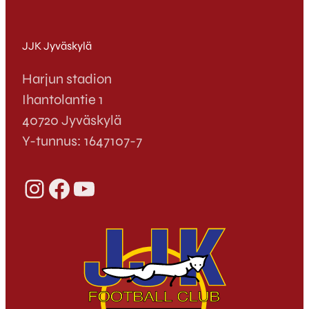
JJK Jyväskylä
Harjun stadion
Ihantolantie 1
40720 Jyväskylä
Y-tunnus: 1647107-7
Instagram
Facebook
YouTube