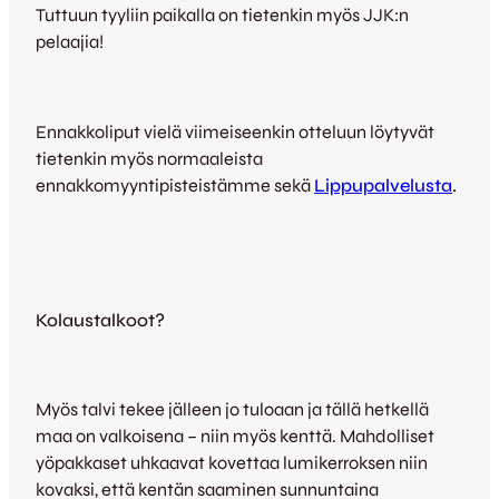
Tuttuun tyyliin paikalla on tietenkin myös JJK:n
pelaajia!
Ennakkoliput vielä viimeiseenkin otteluun löytyvät
tietenkin myös normaaleista
ennakkomyyntipisteistämme sekä
Lippupalvelusta
.
Kolaustalkoot?
Myös talvi tekee jälleen jo tuloaan ja tällä hetkellä
maa on valkoisena – niin myös kenttä. Mahdolliset
yöpakkaset uhkaavat kovettaa lumikerroksen niin
kovaksi, että kentän saaminen sunnuntaina