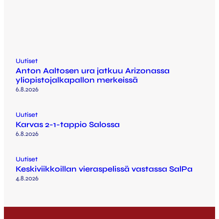
Uutiset
Anton Aaltosen ura jatkuu Arizonassa
yliopistojalkapallon merkeissä
6.8.2026
Uutiset
Karvas 2-1-tappio Salossa
6.8.2026
Uutiset
Keskiviikkoillan vieraspelissä vastassa SalPa
4.8.2026