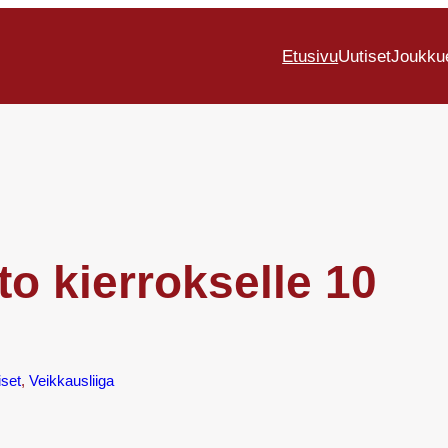
Etusivu
Uutiset
Joukku
to kierrokselle 10
iset
, 
Veikkausliiga