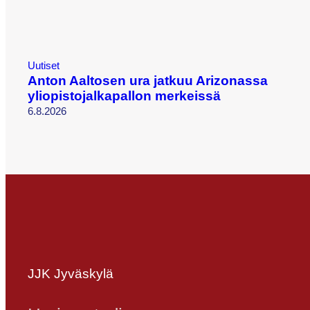
Uutiset
Anton Aaltosen ura jatkuu Arizonassa
yliopistojalkapallon merkeissä
6.8.2026
JJK Jyväskylä