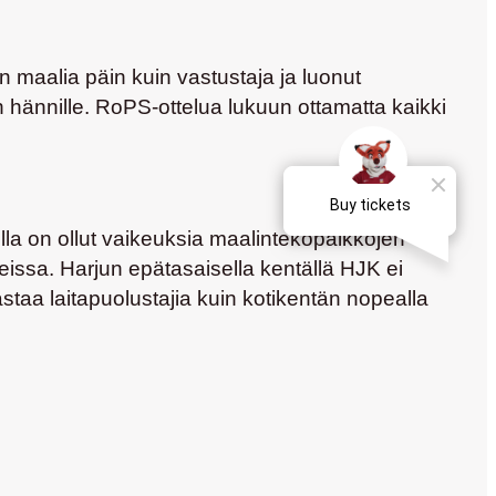
maalia päin kuin vastustaja ja luonut
 hännille. RoPS-ottelua lukuun ottamatta kaikki
ella on ollut vaikeuksia maalintekopaikkojen
eissa. Harjun epätasaisella kentällä HJK ei
taa laitapuolustajia kuin kotikentän nopealla