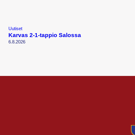
Uutiset
Karvas 2-1-tappio Salossa
6.8.2026