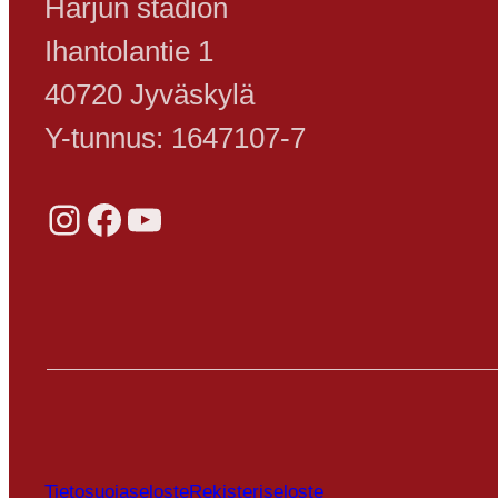
Harjun stadion
Ihantolantie 1
40720 Jyväskylä
Y-tunnus: 1647107-7
Instagram
Facebook
YouTube
Tietosuojaseloste
Rekisteriseloste