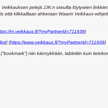
 Veikkauksen pelejä JJK:n siwuilta löytywien linkk
iis että klikkaillaan ahkeraan Waarin Veikkaus-wihjeitä
ttps://m.veikkaus.fi/?myPartnerId=711939
)
sti!
(
https://www.veikkaus.fi/?myPartnerId=711939
)
si (”bookmark”) niin kännykkään, tablettiin kuin tietok