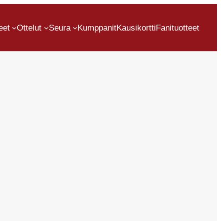
eet
Ottelut
Seura
Kumppanit
Kausikortti
Fanituotteet