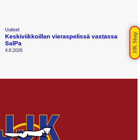
Uutiset
Keskiviikkoillan vieraspelissä vastassa
SalPa
4.8.2026