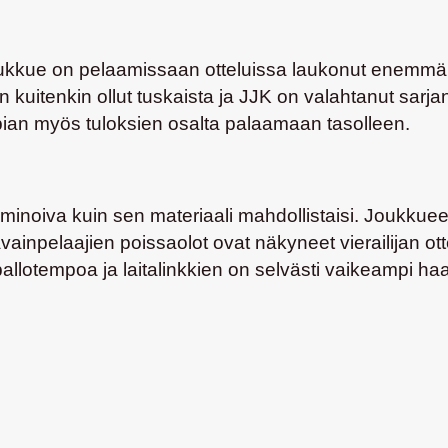
oukkue on pelaamissaan otteluissa laukonut enemmän 
uitenkin ollut tuskaista ja JJK on valahtanut sarjan
e pian myös tuloksien osalta palaamaan tasolleen.
ominoiva kuin sen materiaali mahdollistaisi. Joukkue
ainpelaajien poissaolot ovat näkyneet vierailijan ott
lotempoa ja laitalinkkien on selvästi vaikeampi haas