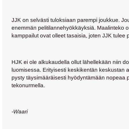
JJK on selvästi tuloksiaan parempi joukkue. J
enemmän pelitilannehyökkäyksiä. Maalinteko on k
kamppailut ovat olleet tasaisia, joten JJK tule
HJK ei ole alkukaudella ollut lähellekään niin d
luomisessa. Erityisesti keskikentän keskustan av
pysty täysimääräisesti hyödyntämään nopeaa pal
tekonurmella.
-Waari