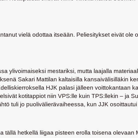
tanut vielä odottaa itseään. Peliesitykset eivät ole 
 ylivoimaiseksi mestariksi, mutta laajalla materiaal
tyksenä
Sakari Mattilan
kaltaisilla kansaivälisilläkin ke
delliskierroksella HJK palasi jälleen voittokantaan
delsivät kotitappiot niin VPS:lle kuin TPS:llekin – ja
htö tuli jo puolivälierävaiheessa, kun JJK osoittautu
a tällä hetkellä liigaa pisteen erolla toisena olevaa