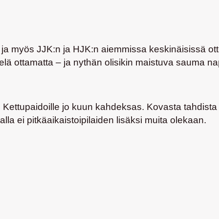
a ja myös JJK:n ja HJK:n aiemmissa keskinäisissä otte
n vielä ottamatta – ja nythän olisikin maistuva sauma n
 Kettupaidoille jo kuun kahdeksas. Kovasta tahdista h
a ei pitkäaikaistoipilaiden lisäksi muita olekaan.