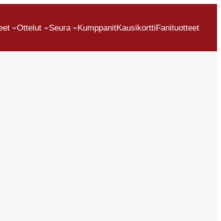
eet
Ottelut
Seura
Kumppanit
Kausikortti
Fanituotteet