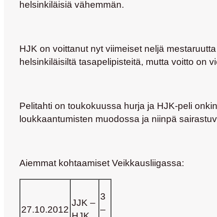
helsinkiläisiä vähemmän.
HJK on voittanut nyt viimeiset neljä mestaruutt
helsinkiläisiltä tasapelipisteitä, mutta voitto o
Pelitahti on toukokuussa hurja ja HJK-peli onkin
loukkaantumisten muodossa ja niinpä sairastuvall
Aiemmat kohtaamiset Veikkausliigassa:
3
JJK –
27.10.2012
–
HJK