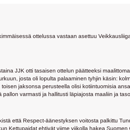
jälkimmäisessä ottelussa vastaan asettuu Veikkausl
ina JJK otti tasaisen ottelun päätteeksi maalittomall
Turkuun, josta oli lopulta palaaminen tyhjin käsin: k
n toisen jaksonsa perusteella olisi kotiintuomisia an
 pallon varmasti ja hallitusti läpiajosta maaliin ja tas
istä että Respect-äänestyksen voitosta palkittu Tund
i kun Kettupaidat ehtivät viime viikolla hakea Suom