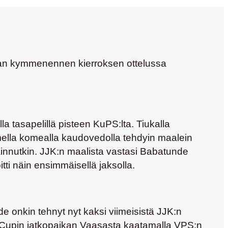
iigan kymmenennen kierroksen ottelussa
a tasapelillä pisteen KuPS:lta. Tiukalla
olmella komealla kaudovedolla tehdyin maalein
sainnutkin. JJK:n maalista vastasi
Babatunde
oitti näin ensimmäisellä jaksolla.
e onkin tehnyt nyt kaksi viimeisistä JJK:n
en Cupin jatkopaikan Vaasasta kaatamalla VPS:n