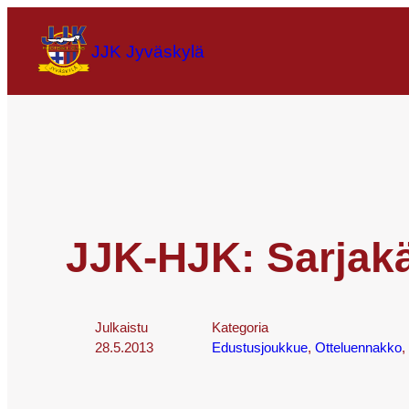
JJK Jyväskylä
JJK-HJK: Sarjak
Julkaistu
Kategoria
28.5.2013
Edustusjoukkue
, 
Otteluennakko
, 