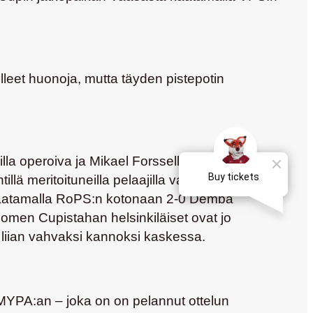
olleet huonoja, mutta täyden pistepotin
illa operoiva ja
Mikael Forssellin
,
Teemu
ntillä meritoituneilla pelaajilla vahvistettu Klubikin
 kaatamalla RoPS:n kotonaan 2-0
Demba
 Suomen Cupistahan helsinkiläiset ovat jo
i liian vahvaksi kannoksi kaskessa.
n MYPA:an – joka on on pelannut ottelun