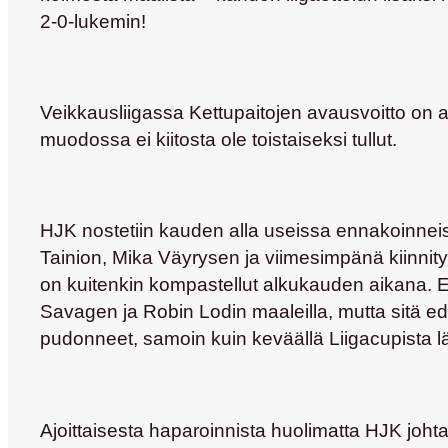
2-0-lukemin!
Veikkausliigassa Kettupaitojen avausvoitto on an
muodossa ei kiitosta ole toistaiseksi tullut.
HJK nostetiin kauden alla useissa ennakoinneissa
Tainion
,
Mika Väyrysen
ja viimesimpänä kiinni
on kuitenkin kompastellut alkukauden aikana. E
Savagen
ja
Robin Lodin
maaleilla, mutta sitä e
pudonneet, samoin kuin keväällä Liigacupista lä
Ajoittaisesta haparoinnista huolimatta HJK johta