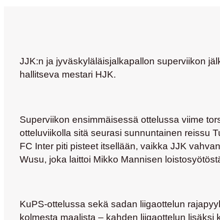
JJK:n ja jyväskyläläisjalkapallon superviikon 
hallitseva mestari HJK.
Superviikon ensimmäisessä ottelussa viime torsta
otteluviikolla sitä seurasi sunnuntainen reissu 
FC Inter piti pisteet itsellään, vaikka JJK vahva
Wusu
, joka laittoi
Mikko Mannisen
loistosyötöstä
KuPS-ottelussa sekä sadan liigaottelun rajapyyk
kolmesta maalista – kahden liigaottelun lisäks