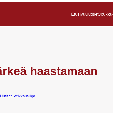
Etusivu
Uutiset
Joukku
ärkeä haastamaan
Uutiset
, 
Veikkausliiga