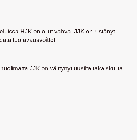
luissa HJK on ollut vahva. JJK on riistänyt
apata tuo avausvoitto!
uolimatta JJK on välttynyt uusilta takaiskuilta