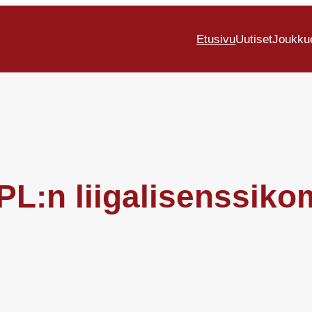
Etusivu
Uutiset
Joukku
SPL:n liigalisenssik