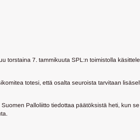
uu torstaina 7. tammikuuta SPL:n toimistolla käsitte
omitea totesi, että osalta seuroista tarvitaan lisäselv
Suomen Palloliitto tiedottaa päätöksistä heti, kun s
ta.