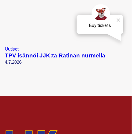
Uutiset
TPV isännöi JJK:ta Ratinan nurmella
4.7.2026