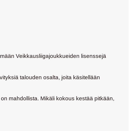
lemään Veikkausliigajoukkueiden lisenssejä
ityksiä talouden osalta, joita käsitellään
e on mahdollista. Mikäli kokous kestää pitkään,