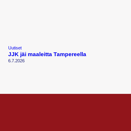
Uutiset
JJK jäi maaleitta Tampereella
6.7.2026