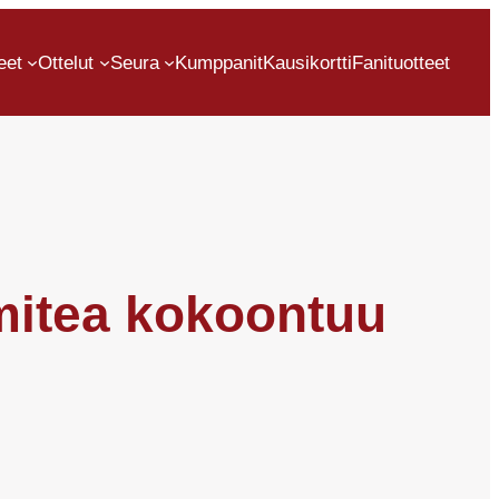
eet
Ottelut
Seura
Kumppanit
Kausikortti
Fanituotteet
omitea kokoontuu