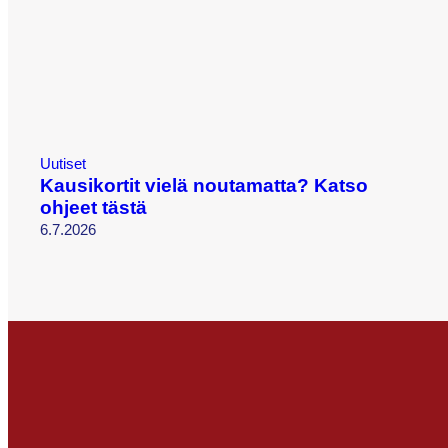
Uutiset
Kausikortit vielä noutamatta? Katso
ohjeet tästä
6.7.2026