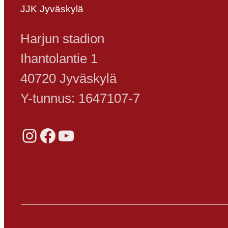
JJK Jyväskylä
Harjun stadion
Ihantolantie 1
40720 Jyväskylä
Y-tunnus: 1647107-7
Instagram
Facebook
YouTube