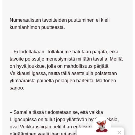
Numeraalisten tavoitteiden puuttuminen ei kieli
kunnianhimon puutteesta.
– Ei todellakaan. Tottakai me halutaan pärjätä, eikä
tavoite poissulje menestymistä millään tavalla. Meillä
on hyvä joukkue, jolla on mahdollisuus pärjätä
Veikkausliigassa, mutta tällä asettelulla poistetaan
ylimääräistä painetta pelaajien harteilta, Martonen
sanoo.
– Samalla tässä tiedostetaan se, että vaikka
Liigacupissa on tullut jopa yllättävän hyviä tuloksia,
ovat Veikkausliigan pelit ihan erilaisia ja niissä
pärjääminen vaatii ihan eri asioita. Liigakauden