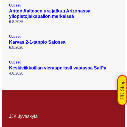
Uutiset
Anton Aaltosen ura jatkuu Arizonassa
yliopistojalkapallon merkeissä
6.8.2026
Uutiset
Karvas 2-1-tappio Salossa
6.8.2026
Uutiset
Keskiviikkoillan vieraspelissä vastassa SalPa
4.8.2026
JJK Jyväskylä